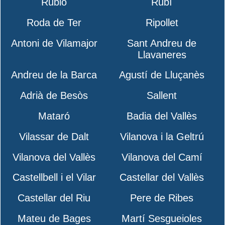
Rubió
Rubí
Roda de Ter
Ripollet
Antoni de Vilamajor
Sant Andreu de
Llavaneres
Andreu de la Barca
Agustí de Lluçanès
Adrià de Besòs
Sallent
Mataró
Badia del Vallès
Vilassar de Dalt
Vilanova i la Geltrú
Vilanova del Vallès
Vilanova del Camí
Castellbell i el Vilar
Castellar del Vallès
Castellar del Riu
Pere de Ribes
Mateu de Bages
Martí Sesgueioles