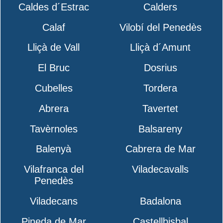
Caldes d´Estrac
Calders
Calaf
Vilobí del Penedès
Lliçà de Vall
Lliçà d´Amunt
El Bruc
Dosrius
Cubelles
Tordera
Abrera
Tavertet
Tavèrnoles
Balsareny
Balenyà
Cabrera de Mar
Vilafranca del
Viladecavalls
Penedès
Viladecans
Badalona
Pineda de Mar
Castellbisbal