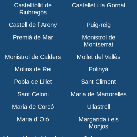
Castellfollit de
Castellet i la Gornal
Riubregós
Castell de l´Areny
Puig-reig
Premià de Mar
Monistrol de
Montserrat
Monistrol de Calders
Mollet del Vallès
Molins de Rei
Polinyà
Pobla de Lillet
Sant Climent
Sant Celoni
Maria de Martorelles
Maria de Corcó
Ullastrell
Maria d´Oló
Margarida i els
Monjos