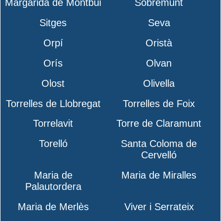
Margarida de Montbui
Sobremunt
Sitges
Seva
Orpí
Oristà
Orís
Olvan
Olost
Olivella
Torrelles de Llobregat
Torrelles de Foix
Torrelavit
Torre de Claramunt
Torelló
Santa Coloma de
Cervelló
Maria de
Maria de Miralles
Palautordera
Maria de Merlès
Viver i Serrateix