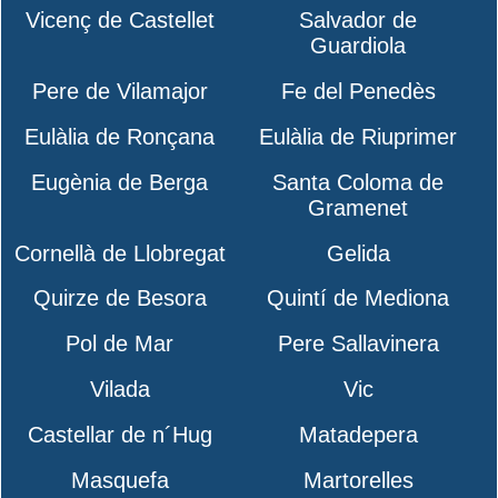
Vicenç de Castellet
Salvador de
Guardiola
Pere de Vilamajor
Fe del Penedès
Eulàlia de Ronçana
Eulàlia de Riuprimer
Eugènia de Berga
Santa Coloma de
Gramenet
Cornellà de Llobregat
Gelida
Quirze de Besora
Quintí de Mediona
Pol de Mar
Pere Sallavinera
Vilada
Vic
Castellar de n´Hug
Matadepera
Masquefa
Martorelles