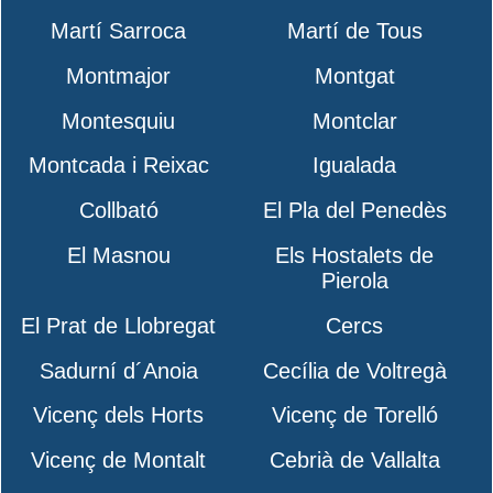
Martí Sarroca
Martí de Tous
Montmajor
Montgat
Montesquiu
Montclar
Montcada i Reixac
Igualada
Collbató
El Pla del Penedès
El Masnou
Els Hostalets de
Pierola
El Prat de Llobregat
Cercs
Sadurní d´Anoia
Cecília de Voltregà
Vicenç dels Horts
Vicenç de Torelló
Vicenç de Montalt
Cebrià de Vallalta