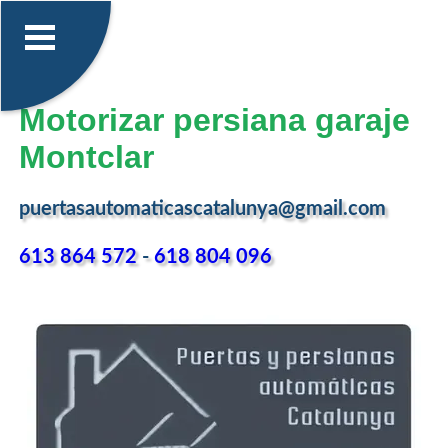
Motorizar persiana garaje
Montclar
puertasautomaticascatalunya@gmail.com
613 864 572
-
618 804 096