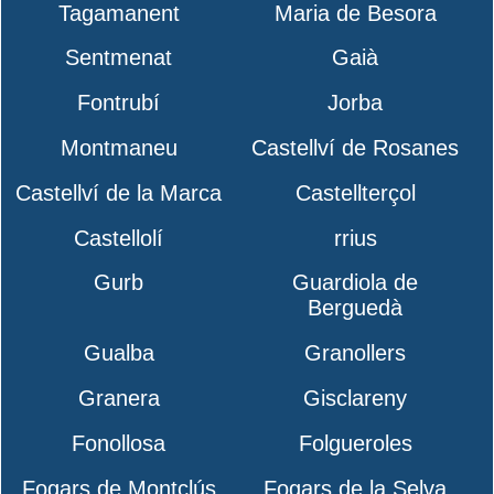
Tagamanent
Maria de Besora
Sentmenat
Gaià
Fontrubí
Jorba
Montmaneu
Castellví de Rosanes
Castellví de la Marca
Castellterçol
Castellolí
rrius
Gurb
Guardiola de
Berguedà
Gualba
Granollers
Granera
Gisclareny
Fonollosa
Folgueroles
Fogars de Montclús
Fogars de la Selva