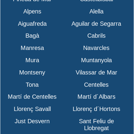
Alpens
Alella
Aiguafreda
Aguilar de Segarra
Bagà
Cabrils
Manresa
Navarcles
Mura
Muntanyola
Montseny
Vilassar de Mar
Tona
Centelles
Martí de Centelles
Martí d´Albars
Llorenç Savall
Llorenç d´Hortons
Just Desvern
Sant Feliu de
Llobregat