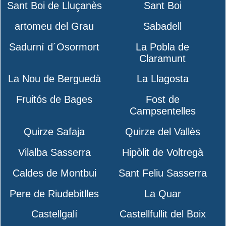
Sant Boi de Lluçanès
Sant Boi
artomeu del Grau
Sabadell
Sadurní d´Osormort
La Pobla de
Claramunt
La Nou de Berguedà
La Llagosta
Fruitós de Bages
Fost de
Campsentelles
Quirze Safaja
Quirze del Vallès
Vilalba Sasserra
Hipòlit de Voltregà
Caldes de Montbui
Sant Feliu Sasserra
Pere de Riudebitlles
La Quar
Castellgalí
Castellfullit del Boix