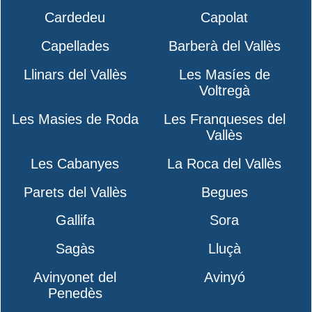
Cardedeu
Capolat
Capellades
Barberà del Vallès
Llinars del Vallès
Les Masíes de
Voltregà
Les Masies de Roda
Les Franqueses del
Vallès
Les Cabanyes
La Roca del Vallès
Parets del Vallès
Begues
Gallifa
Sora
Sagàs
Lluçà
Avinyonet del
Avinyó
Penedès