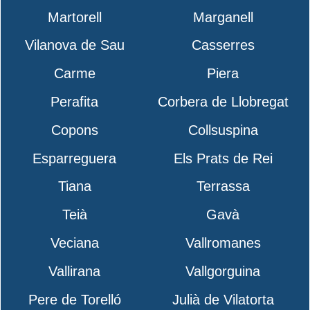
Martorell
Marganell
Vilanova de Sau
Casserres
Carme
Piera
Perafita
Corbera de Llobregat
Copons
Collsuspina
Esparreguera
Els Prats de Rei
Tiana
Terrassa
Teià
Gavà
Veciana
Vallromanes
Vallirana
Vallgorguina
Pere de Torelló
Julià de Vilatorta