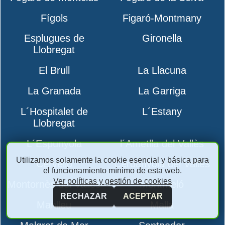
Fígols
Figaró-Montmany
Esplugues de
Gironella
Llobregat
El Brull
La Llacuna
La Granada
La Garriga
L´Hospitalet de
L´Estany
Llobregat
L´Espunyola
l´Ametlla del Vallès
Utilizamos solamente la cookie esencial y básica para
Cervelló
Cerdanyola del Vallès
el funcionamiento mínimo de esta web.
Ver políticas y gestión de cookies
Montornès del Vallès
Montmeló
RECHAZAR
ACEPTAR
Manlleu
Malla