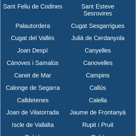
Sant Feliu de Codines
Sant Esteve
Sesrovires
Palautordera
Cugat Sesgarrigues
Cugat del Vallès
Julià de Cerdanyola
Joan Despí
Canyelles
Cànoves i Samalús
Canovelles
Canet de Mar
Campins
Calonge de Segarra
Callús
Calldetenes
Calella
Joan de Vilatorrada
Jaume de Frontanyà
Iscle de Vallalta
Rupit i Pruit