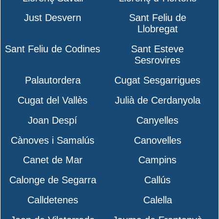
Just Desvern
Sant Feliu de
Llobregat
Sant Feliu de Codines
Sant Esteve
Sesrovires
Palautordera
Cugat Sesgarrigues
Cugat del Vallès
Julià de Cerdanyola
Joan Despí
Canyelles
Cànoves i Samalús
Canovelles
Canet de Mar
Campins
Calonge de Segarra
Callús
Calldetenes
Calella