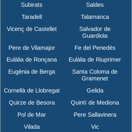
Subirats
Saldes
Taradell
Talamanca
Vicenç de Castellet
Salvador de
Guardiola
Pere de Vilamajor
Fe del Penedès
Eulàlia de Ronçana
Eulàlia de Riuprimer
Eugènia de Berga
Santa Coloma de
Gramenet
Cornellà de Llobregat
Gelida
Quirze de Besora
Quintí de Mediona
Pol de Mar
Pere Sallavinera
Vilada
Vic