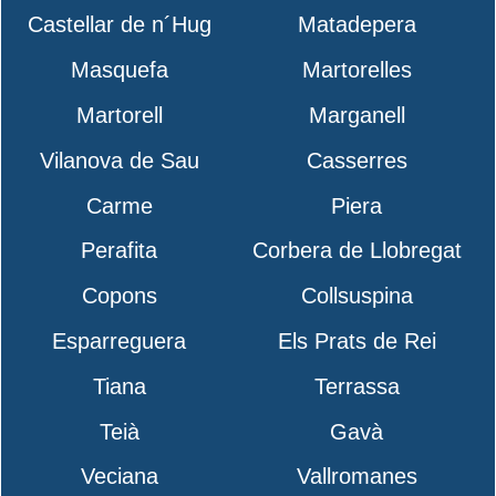
Castellar de n´Hug
Matadepera
Masquefa
Martorelles
Martorell
Marganell
Vilanova de Sau
Casserres
Carme
Piera
Perafita
Corbera de Llobregat
Copons
Collsuspina
Esparreguera
Els Prats de Rei
Tiana
Terrassa
Teià
Gavà
Veciana
Vallromanes