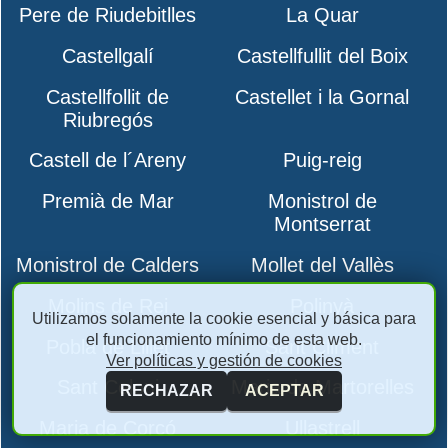
Pere de Riudebitlles
La Quar
Castellgalí
Castellfullit del Boix
Castellfollit de
Castellet i la Gornal
Riubregós
Castell de l´Areny
Puig-reig
Premià de Mar
Monistrol de
Montserrat
Monistrol de Calders
Mollet del Vallès
Molins de Rei
Polinyà
Utilizamos solamente la cookie esencial y básica para
el funcionamiento mínimo de esta web.
Pobla de Lillet
Sant Climent
Ver políticas y gestión de cookies
Sant Celoni
Maria de Martorelles
RECHAZAR
ACEPTAR
Maria de Corcó
Ullastrell