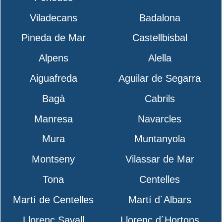
Viladecans
Badalona
Pineda de Mar
Castellbisbal
Alpens
Alella
Aiguafreda
Aguilar de Segarra
Bagà
Cabrils
Manresa
Navarcles
Mura
Muntanyola
Montseny
Vilassar de Mar
Tona
Centelles
Martí de Centelles
Martí d´Albars
Llorenç Savall
Llorenç d´Hortons