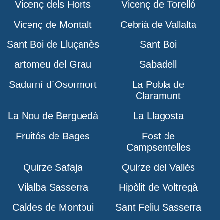
Vicenç dels Horts
Vicenç de Torelló
Vicenç de Montalt
Cebrià de Vallalta
Sant Boi de Lluçanès
Sant Boi
artomeu del Grau
Sabadell
Sadurní d´Osormort
La Pobla de
Claramunt
La Nou de Berguedà
La Llagosta
Fruitós de Bages
Fost de
Campsentelles
Quirze Safaja
Quirze del Vallès
Vilalba Sasserra
Hipòlit de Voltregà
Caldes de Montbui
Sant Feliu Sasserra