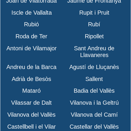
Joan de Vilatorrada
Jaume de Frontanyà
Iscle de Vallalta
Rupit i Pruit
Rubió
Rubí
Roda de Ter
Ripollet
Antoni de Vilamajor
Sant Andreu de
Llavaneres
Andreu de la Barca
Agustí de Lluçanès
Adrià de Besòs
Sallent
Mataró
Badia del Vallès
Vilassar de Dalt
Vilanova i la Geltrú
Vilanova del Vallès
Vilanova del Camí
Castellbell i el Vilar
Castellar del Vallès