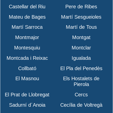
Castellar del Riu
Pere de Ribes
Mateu de Bages
Martí Sesgueioles
Martí Sarroca
Martí de Tous
Montmajor
Montgat
Montesquiu
Montclar
Montcada i Reixac
Igualada
Collbató
El Pla del Penedès
El Masnou
Els Hostalets de
Pierola
El Prat de Llobregat
Cercs
Sadurní d´Anoia
Cecília de Voltregà