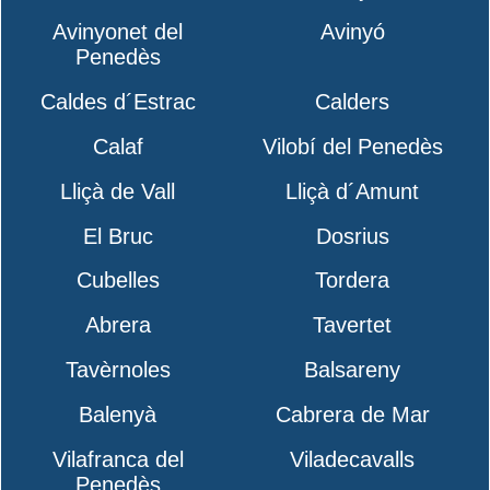
Avinyonet del
Avinyó
Penedès
Caldes d´Estrac
Calders
Calaf
Vilobí del Penedès
Lliçà de Vall
Lliçà d´Amunt
El Bruc
Dosrius
Cubelles
Tordera
Abrera
Tavertet
Tavèrnoles
Balsareny
Balenyà
Cabrera de Mar
Vilafranca del
Viladecavalls
Penedès