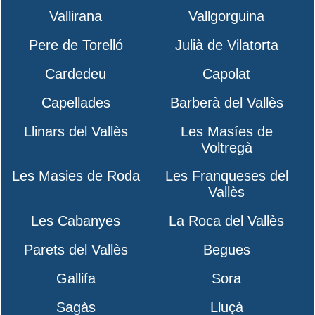
Vallirana
Vallgorguina
Pere de Torelló
Julià de Vilatorta
Cardedeu
Capolat
Capellades
Barberà del Vallès
Llinars del Vallès
Les Masíes de
Voltregà
Les Masies de Roda
Les Franqueses del
Vallès
Les Cabanyes
La Roca del Vallès
Parets del Vallès
Begues
Gallifa
Sora
Sagàs
Lluçà