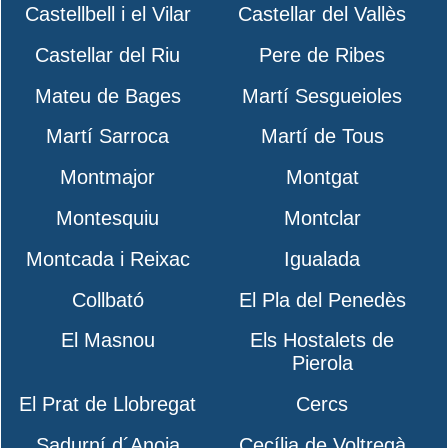
Castellbell i el Vilar
Castellar del Vallès
Castellar del Riu
Pere de Ribes
Mateu de Bages
Martí Sesgueioles
Martí Sarroca
Martí de Tous
Montmajor
Montgat
Montesquiu
Montclar
Montcada i Reixac
Igualada
Collbató
El Pla del Penedès
El Masnou
Els Hostalets de
Pierola
El Prat de Llobregat
Cercs
Sadurní d´Anoia
Cecília de Voltregà