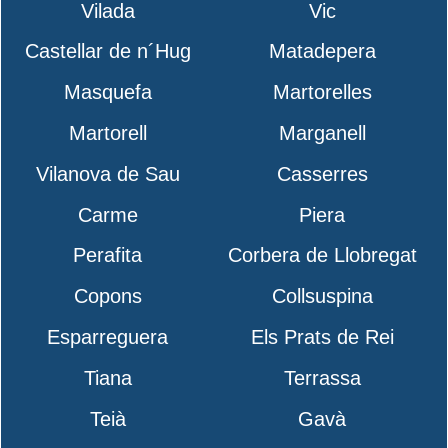
Vilada
Vic
Castellar de n´Hug
Matadepera
Masquefa
Martorelles
Martorell
Marganell
Vilanova de Sau
Casserres
Carme
Piera
Perafita
Corbera de Llobregat
Copons
Collsuspina
Esparreguera
Els Prats de Rei
Tiana
Terrassa
Teià
Gavà