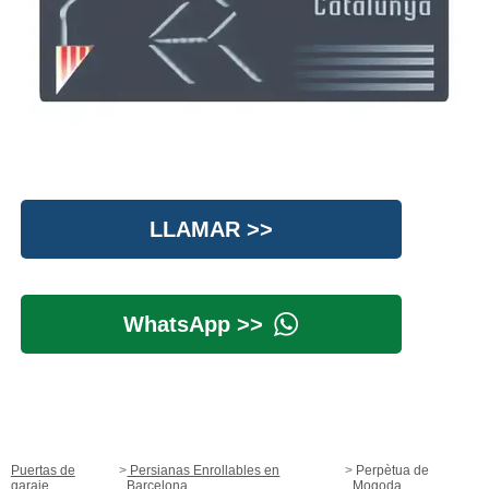
LLAMAR >>
WhatsApp >>
Puertas de
Persianas Enrollables en
Perpètua de
garaje
Barcelona
Mogoda