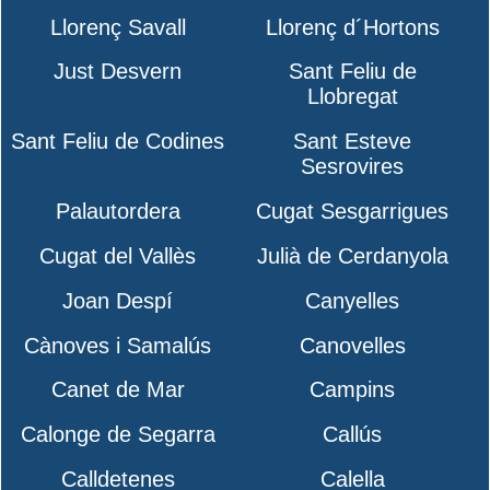
Llorenç Savall
Llorenç d´Hortons
Just Desvern
Sant Feliu de
Llobregat
Sant Feliu de Codines
Sant Esteve
Sesrovires
Palautordera
Cugat Sesgarrigues
Cugat del Vallès
Julià de Cerdanyola
Joan Despí
Canyelles
Cànoves i Samalús
Canovelles
Canet de Mar
Campins
Calonge de Segarra
Callús
Calldetenes
Calella