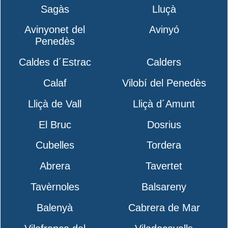
Sagàs
Lluçà
Avinyonet del
Avinyó
Penedès
Caldes d´Estrac
Calders
Calaf
Vilobí del Penedès
Lliçà de Vall
Lliçà d´Amunt
El Bruc
Dosrius
Cubelles
Tordera
Abrera
Tavertet
Tavèrnoles
Balsareny
Balenyà
Cabrera de Mar