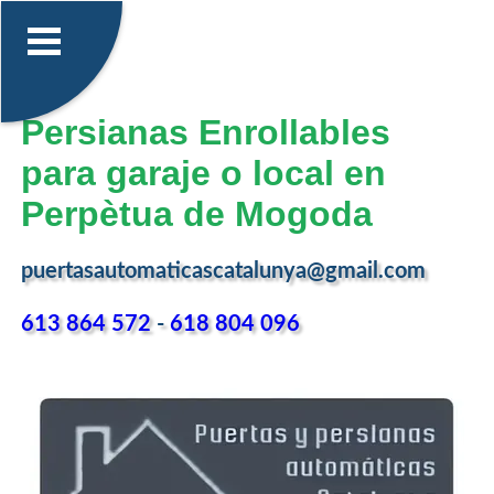
Persianas Enrollables
para garaje o local en
Perpètua de Mogoda
puertasautomaticascatalunya@gmail.com
613 864 572
-
618 804 096