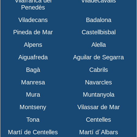
Vilafranca del
Viladecavalls
Penedès
Viladecans
Badalona
Pineda de Mar
Castellbisbal
Alpens
Alella
Aiguafreda
Aguilar de Segarra
Bagà
Cabrils
Manresa
Navarcles
Mura
Muntanyola
Montseny
Vilassar de Mar
Tona
Centelles
Martí de Centelles
Martí d´Albars