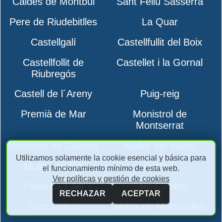
Caldes de Montbui
Sant Feliu Sasserra
Pere de Riudebitlles
La Quar
Castellgalí
Castellfullit del Boix
Castellfollit de
Castellet i la Gornal
Riubregós
Castell de l´Areny
Puig-reig
Premià de Mar
Monistrol de
Montserrat
Monistrol de Calders
Mollet del Vallès
Utilizamos solamente la cookie esencial y básica para
Molins de Rei
Polinyà
el funcionamiento mínimo de esta web.
Ver políticas y gestión de cookies
Pobla de Lillet
Sant Climent
RECHAZAR
ACEPTAR
Sant Celoni
Maria de Martorelles