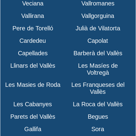
Veciana
Vallromanes
Vallirana
Vallgorguina
Pere de Torelló
Julià de Vilatorta
Cardedeu
Capolat
Capellades
Barberà del Vallès
Llinars del Vallès
Les Masíes de
Voltregà
Les Masies de Roda
Les Franqueses del
Vallès
Les Cabanyes
La Roca del Vallès
Parets del Vallès
Begues
Gallifa
Sora