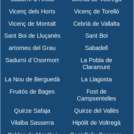
Vicenç dels Horts
Vicenç de Torelló
Vicenç de Montalt
Cebrià de Vallalta
Sant Boi de Lluçanès
Sant Boi
artomeu del Grau
Sabadell
Sadurní d´Osormort
La Pobla de
Claramunt
La Nou de Berguedà
La Llagosta
Fruitós de Bages
Fost de
Campsentelles
Quirze Safaja
Quirze del Vallès
Vilalba Sasserra
Hipòlit de Voltregà