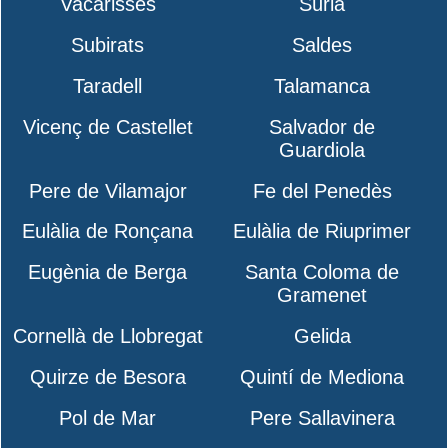
Vacarisses
Súria
Subirats
Saldes
Taradell
Talamanca
Vicenç de Castellet
Salvador de
Guardiola
Pere de Vilamajor
Fe del Penedès
Eulàlia de Ronçana
Eulàlia de Riuprimer
Eugènia de Berga
Santa Coloma de
Gramenet
Cornellà de Llobregat
Gelida
Quirze de Besora
Quintí de Mediona
Pol de Mar
Pere Sallavinera