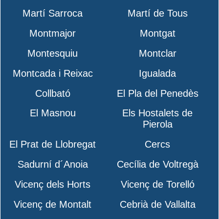
Martí Sarroca
Martí de Tous
Montmajor
Montgat
Montesquiu
Montclar
Montcada i Reixac
Igualada
Collbató
El Pla del Penedès
El Masnou
Els Hostalets de
Pierola
El Prat de Llobregat
Cercs
Sadurní d´Anoia
Cecília de Voltregà
Vicenç dels Horts
Vicenç de Torelló
Vicenç de Montalt
Cebrià de Vallalta