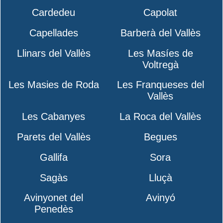
Cardedeu
Capolat
Capellades
Barberà del Vallès
Llinars del Vallès
Les Masíes de
Voltregà
Les Masies de Roda
Les Franqueses del
Vallès
Les Cabanyes
La Roca del Vallès
Parets del Vallès
Begues
Gallifa
Sora
Sagàs
Lluçà
Avinyonet del
Avinyó
Penedès