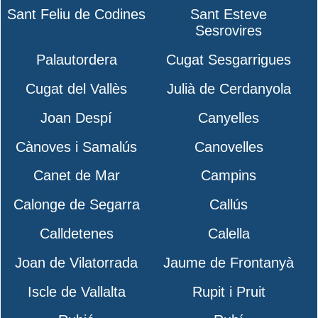
Sant Feliu de Codines
Sant Esteve
Sesrovires
Palautordera
Cugat Sesgarrigues
Cugat del Vallès
Julià de Cerdanyola
Joan Despí
Canyelles
Cànoves i Samalús
Canovelles
Canet de Mar
Campins
Calonge de Segarra
Callús
Calldetenes
Calella
Joan de Vilatorrada
Jaume de Frontanyà
Iscle de Vallalta
Rupit i Pruit