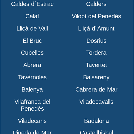
Caldes d´Estrac
Calders
Calaf
Vilobí del Penedès
Lliçà de Vall
Lliçà d´Amunt
El Bruc
Dosrius
Cubelles
Tordera
Abrera
Tavertet
Tavèrnoles
Balsareny
Balenyà
Cabrera de Mar
Vilafranca del
Viladecavalls
Penedès
Viladecans
Badalona
Pineda de Mar
Castellbisbal