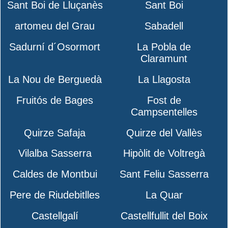
Sant Boi de Lluçanès
Sant Boi
artomeu del Grau
Sabadell
Sadurní d´Osormort
La Pobla de
Claramunt
La Nou de Berguedà
La Llagosta
Fruitós de Bages
Fost de
Campsentelles
Quirze Safaja
Quirze del Vallès
Vilalba Sasserra
Hipòlit de Voltregà
Caldes de Montbui
Sant Feliu Sasserra
Pere de Riudebitlles
La Quar
Castellgalí
Castellfullit del Boix