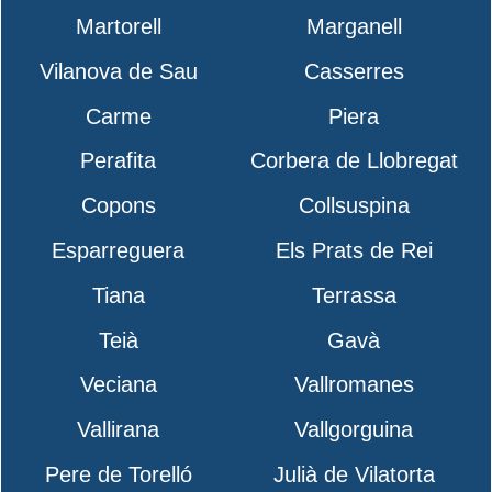
Martorell
Marganell
Vilanova de Sau
Casserres
Carme
Piera
Perafita
Corbera de Llobregat
Copons
Collsuspina
Esparreguera
Els Prats de Rei
Tiana
Terrassa
Teià
Gavà
Veciana
Vallromanes
Vallirana
Vallgorguina
Pere de Torelló
Julià de Vilatorta