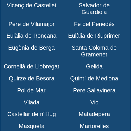
Vicenç de Castellet
Salvador de
Guardiola
Pere de Vilamajor
Fe del Penedès
Eulàlia de Ronçana
Eulàlia de Riuprimer
Eugènia de Berga
Santa Coloma de
Gramenet
Cornellà de Llobregat
Gelida
Quirze de Besora
Quintí de Mediona
Pol de Mar
Pere Sallavinera
Vilada
Vic
Castellar de n´Hug
Matadepera
Masquefa
Martorelles