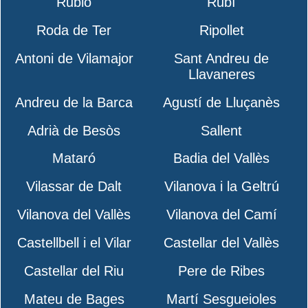
Rubió
Rubí
Roda de Ter
Ripollet
Antoni de Vilamajor
Sant Andreu de
Llavaneres
Andreu de la Barca
Agustí de Lluçanès
Adrià de Besòs
Sallent
Mataró
Badia del Vallès
Vilassar de Dalt
Vilanova i la Geltrú
Vilanova del Vallès
Vilanova del Camí
Castellbell i el Vilar
Castellar del Vallès
Castellar del Riu
Pere de Ribes
Mateu de Bages
Martí Sesgueioles