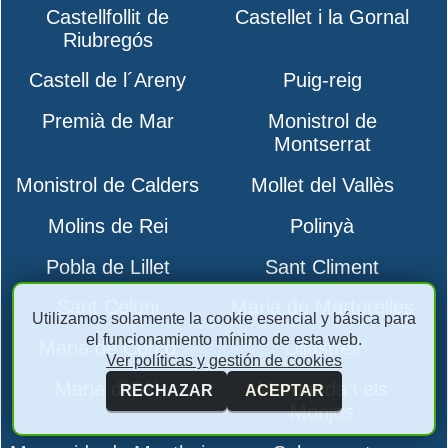
Castellfollit de
Castellet i la Gornal
Riubregós
Castell de l´Areny
Puig-reig
Premià de Mar
Monistrol de
Montserrat
Monistrol de Calders
Mollet del Vallès
Molins de Rei
Polinyà
Pobla de Lillet
Sant Climent
Sant Celoni
Maria de Martorelles
Utilizamos solamente la cookie esencial y básica para
el funcionamiento mínimo de esta web.
Maria de Corcó
Ullastrell
Ver políticas y gestión de cookies
Maria d´Oló
Margarida i els
RECHAZAR
ACEPTAR
Monjos