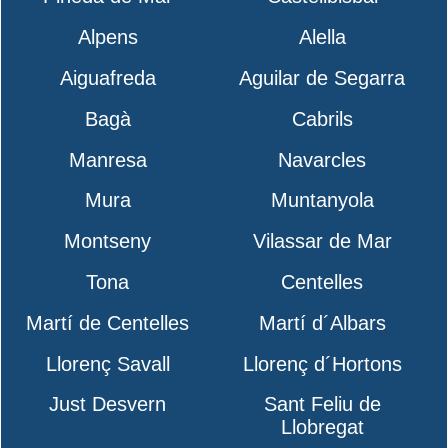
Alpens
Alella
Aiguafreda
Aguilar de Segarra
Bagà
Cabrils
Manresa
Navarcles
Mura
Muntanyola
Montseny
Vilassar de Mar
Tona
Centelles
Martí de Centelles
Martí d´Albars
Llorenç Savall
Llorenç d´Hortons
Just Desvern
Sant Feliu de
Llobregat