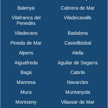
Balenyà
Cabrera de Mar
Vilafranca del
Viladecavalls
Penedès
Viladecans
Badalona
Pineda de Mar
Castellbisbal
Alpens
Alella
Aiguafreda
Aguilar de Segarra
Bagà
Cabrils
Manresa
Navarcles
Mura
Muntanyola
Montseny
Vilassar de Mar