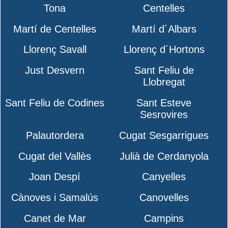
Tona
Centelles
Martí de Centelles
Martí d´Albars
Llorenç Savall
Llorenç d´Hortons
Just Desvern
Sant Feliu de
Llobregat
Sant Feliu de Codines
Sant Esteve
Sesrovires
Palautordera
Cugat Sesgarrigues
Cugat del Vallès
Julià de Cerdanyola
Joan Despí
Canyelles
Cànoves i Samalús
Canovelles
Canet de Mar
Campins