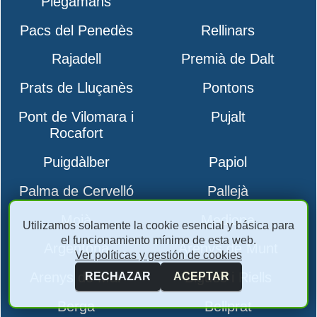
Plegamans
Pacs del Penedès
Rellinars
Rajadell
Premià de Dalt
Prats de Lluçanès
Pontons
Pont de Vilomara i
Pujalt
Rocafort
Puigdàlber
Papiol
Palma de Cervelló
Pallejà
Moià
Mediona
Utilizamos solamente la cookie esencial y básica para
el funcionamiento mínimo de esta web.
Argentona
Arenys de Munt
Ver políticas y gestión de cookies
Arenys de Mar
Bigues i Riells
RECHAZAR
ACEPTAR
Berga
Bellprat