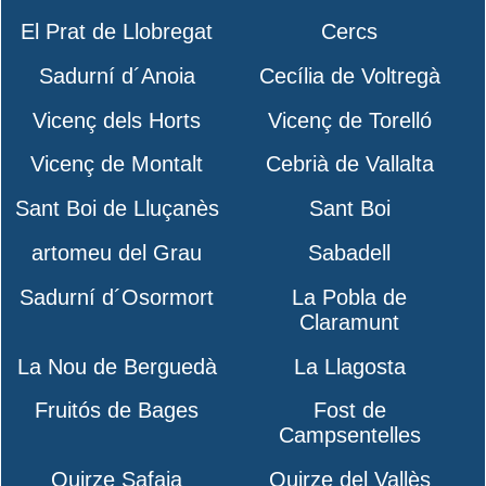
El Prat de Llobregat
Cercs
Sadurní d´Anoia
Cecília de Voltregà
Vicenç dels Horts
Vicenç de Torelló
Vicenç de Montalt
Cebrià de Vallalta
Sant Boi de Lluçanès
Sant Boi
artomeu del Grau
Sabadell
Sadurní d´Osormort
La Pobla de
Claramunt
La Nou de Berguedà
La Llagosta
Fruitós de Bages
Fost de
Campsentelles
Quirze Safaja
Quirze del Vallès