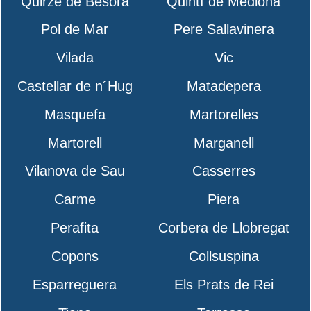
Quirze de Besora
Quintí de Mediona
Pol de Mar
Pere Sallavinera
Vilada
Vic
Castellar de n´Hug
Matadepera
Masquefa
Martorelles
Martorell
Marganell
Vilanova de Sau
Casserres
Carme
Piera
Perafita
Corbera de Llobregat
Copons
Collsuspina
Esparreguera
Els Prats de Rei