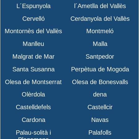
L´Espunyola
l´Ametlla del Vallès
Cervelló
Cerdanyola del Vallès
Montornès del Vallès
Montmeló
Manlleu
Malla
Malgrat de Mar
Santpedor
Santa Susanna
Perpètua de Mogoda
Olesa de Montserrat
Olesa de Bonesvalls
Olèrdola
dena
Castelldefels
Castellcir
Cardona
Navas
Palau-solità i
Palafolls