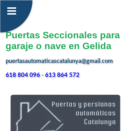
Puertas Seccionales para
garaje o nave en Gelida
puertasautomaticascatalunya@gmail.com
618 804 096
-
613 864 572