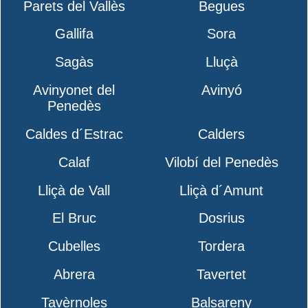
Parets del Vallès
Begues
Gallifa
Sora
Sagàs
Lluçà
Avinyonet del
Avinyó
Penedès
Caldes d´Estrac
Calders
Calaf
Vilobí del Penedès
Lliçà de Vall
Lliçà d´Amunt
El Bruc
Dosrius
Cubelles
Tordera
Abrera
Tavertet
Tavèrnoles
Balsareny