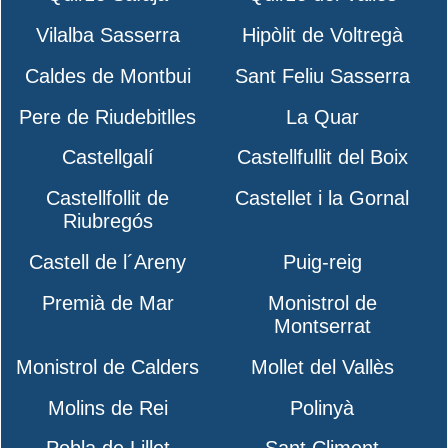
Vilalba Sasserra
Hipòlit de Voltregà
Caldes de Montbui
Sant Feliu Sasserra
Pere de Riudebitlles
La Quar
Castellgalí
Castellfullit del Boix
Castellfollit de
Castellet i la Gornal
Riubregós
Castell de l´Areny
Puig-reig
Premià de Mar
Monistrol de
Montserrat
Monistrol de Calders
Mollet del Vallès
Molins de Rei
Polinyà