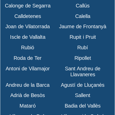
Calonge de Segarra
Callús
Calldetenes
Calella
Joan de Vilatorrada
Jaume de Frontanyà
Iscle de Vallalta
Rupit i Pruit
Rubió
Rubí
Roda de Ter
Ripollet
Antoni de Vilamajor
Sant Andreu de
Llavaneres
Andreu de la Barca
Agustí de Lluçanès
Adrià de Besòs
Sallent
Mataró
Badia del Vallès