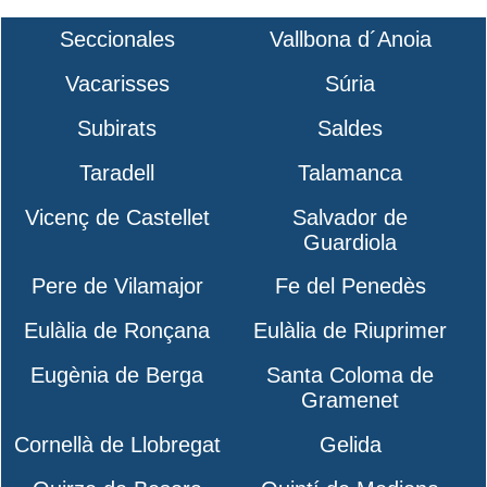
Seccionales
Vallbona d´Anoia
Vacarisses
Súria
Subirats
Saldes
Taradell
Talamanca
Vicenç de Castellet
Salvador de
Guardiola
Pere de Vilamajor
Fe del Penedès
Eulàlia de Ronçana
Eulàlia de Riuprimer
Eugènia de Berga
Santa Coloma de
Gramenet
Cornellà de Llobregat
Gelida