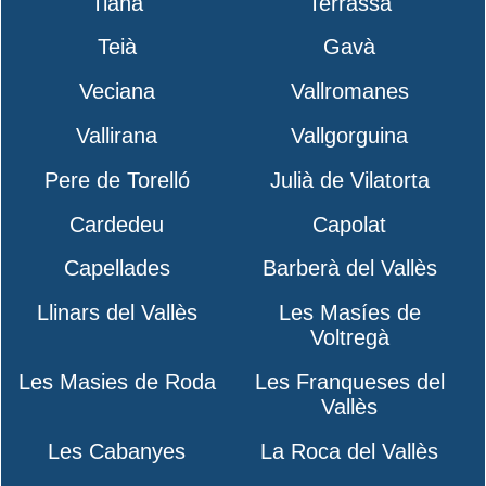
Tiana
Terrassa
Teià
Gavà
Veciana
Vallromanes
Vallirana
Vallgorguina
Pere de Torelló
Julià de Vilatorta
Cardedeu
Capolat
Capellades
Barberà del Vallès
Llinars del Vallès
Les Masíes de
Voltregà
Les Masies de Roda
Les Franqueses del
Vallès
Les Cabanyes
La Roca del Vallès