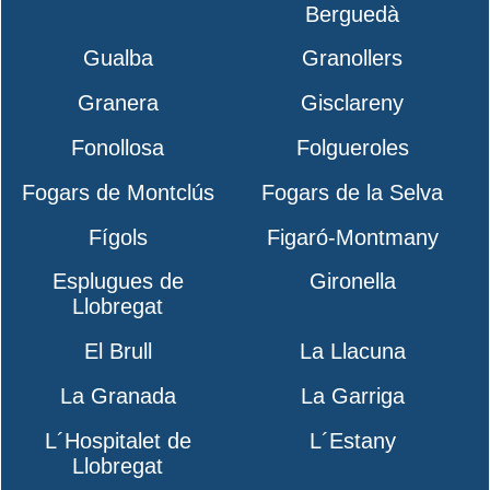
Berguedà
Gualba
Granollers
Granera
Gisclareny
Fonollosa
Folgueroles
Fogars de Montclús
Fogars de la Selva
Fígols
Figaró-Montmany
Esplugues de
Gironella
Llobregat
El Brull
La Llacuna
La Granada
La Garriga
L´Hospitalet de
L´Estany
Llobregat