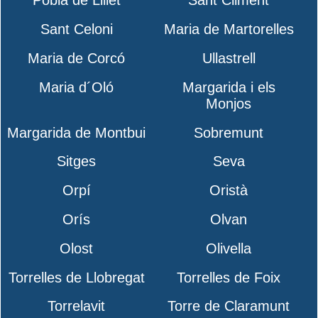
Pobla de Lillet
Sant Climent
Sant Celoni
Maria de Martorelles
Maria de Corcó
Ullastrell
Maria d´Oló
Margarida i els
Monjos
Margarida de Montbui
Sobremunt
Sitges
Seva
Orpí
Oristà
Orís
Olvan
Olost
Olivella
Torrelles de Llobregat
Torrelles de Foix
Torrelavit
Torre de Claramunt