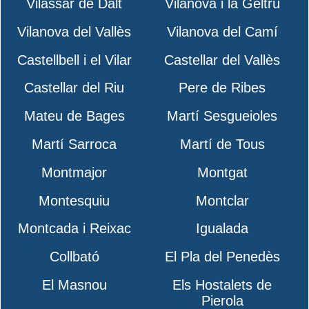
Vilassar de Dalt
Vilanova i la Geltrú
Vilanova del Vallès
Vilanova del Camí
Castellbell i el Vilar
Castellar del Vallès
Castellar del Riu
Pere de Ribes
Mateu de Bages
Martí Sesgueioles
Martí Sarroca
Martí de Tous
Montmajor
Montgat
Montesquiu
Montclar
Montcada i Reixac
Igualada
Collbató
El Pla del Penedès
El Masnou
Els Hostalets de
Pierola