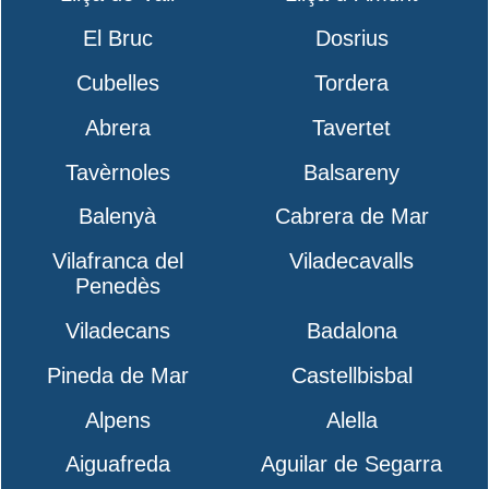
El Bruc
Dosrius
Cubelles
Tordera
Abrera
Tavertet
Tavèrnoles
Balsareny
Balenyà
Cabrera de Mar
Vilafranca del
Viladecavalls
Penedès
Viladecans
Badalona
Pineda de Mar
Castellbisbal
Alpens
Alella
Aiguafreda
Aguilar de Segarra