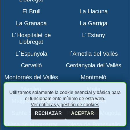
El Brull
La Llacuna
La Granada
La Garriga
L´Hospitalet de
L´Estany
Llobregat
L´Espunyola
l´Ametlla del Vallès
Cervelló
Cerdanyola del Vallès
Montornès del Vallès
Montmeló
Manlleu
Malla
Utilizamos solamente la cookie esencial y básica para
el funcionamiento mínimo de esta web.
Malgrat de Mar
Santpedor
Ver políticas y gestión de cookies
Santa Susanna
Perpètua de Mogoda
RECHAZAR
ACEPTAR
Olesa de Montserrat
Olesa de Bonesvalls