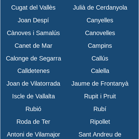
Cugat del Vallès
Julià de Cerdanyola
Joan Despí
Canyelles
Cànoves i Samalús
Canovelles
Canet de Mar
Campins
Calonge de Segarra
Callús
Calldetenes
Calella
Joan de Vilatorrada
Jaume de Frontanyà
Iscle de Vallalta
Rupit i Pruit
Rubió
Rubí
Roda de Ter
Ripollet
Antoni de Vilamajor
Sant Andreu de