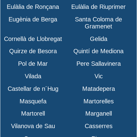
Eulàlia de Ronçana
Eulàlia de Riuprimer
Eugènia de Berga
Santa Coloma de
Gramenet
Cornellà de Llobregat
Gelida
Quirze de Besora
Quintí de Mediona
Pol de Mar
Pere Sallavinera
Vilada
Vic
Castellar de n´Hug
Matadepera
Masquefa
Martorelles
Martorell
Marganell
Vilanova de Sau
Casserres