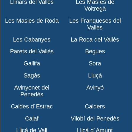
Llinars del Vallès
Les Masíes de
Voltregà
Les Masies de Roda
Les Franqueses del
Vallès
Les Cabanyes
La Roca del Vallès
Parets del Vallès
Begues
Gallifa
Sora
Sagàs
Lluçà
Avinyonet del
Avinyó
Penedès
Caldes d´Estrac
Calders
Calaf
Vilobí del Penedès
Lliçà de Vall
Lliçà d´Amunt