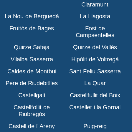
Claramunt
La Nou de Berguedà
La Llagosta
Fruitós de Bages
Fost de
Campsentelles
Quirze Safaja
Quirze del Vallès
Vilalba Sasserra
Hipòlit de Voltregà
Caldes de Montbui
Sant Feliu Sasserra
Pere de Riudebitlles
La Quar
Castellgalí
Castellfullit del Boix
Castellfollit de
Castellet i la Gornal
Riubregós
Castell de l´Areny
Puig-reig