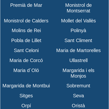
Premià de Mar
Monistrol de
Montserrat
Monistrol de Calders
Mollet del Vallès
Molins de Rei
Polinyà
Pobla de Lillet
Sant Climent
Sant Celoni
Maria de Martorelles
Maria de Corcó
Ullastrell
Maria d´Oló
Margarida i els
Monjos
Margarida de Montbui
Sobremunt
Sitges
Seva
Orpí
Oristà