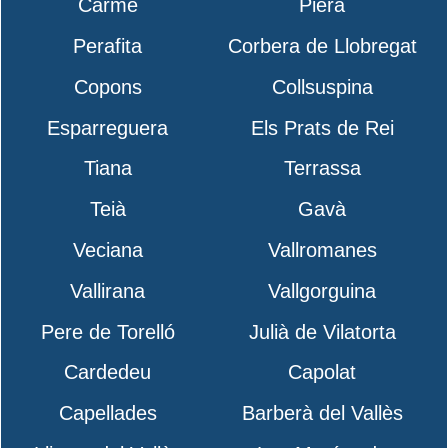
Carme
Piera
Perafita
Corbera de Llobregat
Copons
Collsuspina
Esparreguera
Els Prats de Rei
Tiana
Terrassa
Teià
Gavà
Veciana
Vallromanes
Vallirana
Vallgorguina
Pere de Torelló
Julià de Vilatorta
Cardedeu
Capolat
Capellades
Barberà del Vallès