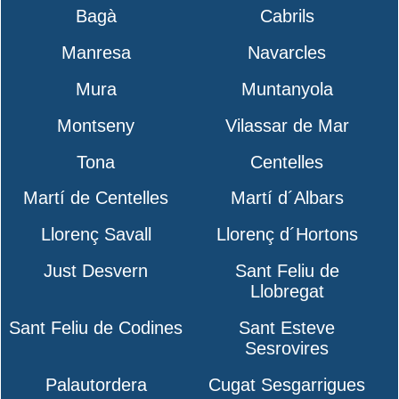
Bagà
Cabrils
Manresa
Navarcles
Mura
Muntanyola
Montseny
Vilassar de Mar
Tona
Centelles
Martí de Centelles
Martí d´Albars
Llorenç Savall
Llorenç d´Hortons
Just Desvern
Sant Feliu de
Llobregat
Sant Feliu de Codines
Sant Esteve
Sesrovires
Palautordera
Cugat Sesgarrigues