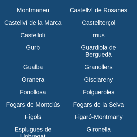
Montmaneu
Castellví de Rosanes
Castellví de la Marca
Castellterçol
Castellolí
rrius
Gurb
Guardiola de
Berguedà
Gualba
Granollers
Granera
Gisclareny
Fonollosa
Folgueroles
Fogars de Montclús
Fogars de la Selva
Fígols
Figaró-Montmany
Esplugues de
Gironella
Llobregat