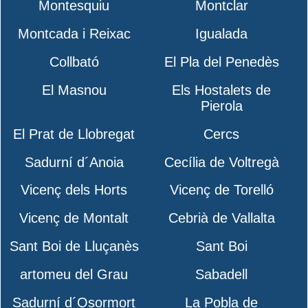
Montesquiu
Montclar
Montcada i Reixac
Igualada
Collbató
El Pla del Penedès
El Masnou
Els Hostalets de
Pierola
El Prat de Llobregat
Cercs
Sadurní d´Anoia
Cecília de Voltregà
Vicenç dels Horts
Vicenç de Torelló
Vicenç de Montalt
Cebrià de Vallalta
Sant Boi de Lluçanès
Sant Boi
artomeu del Grau
Sabadell
Sadurní d´Osormort
La Pobla de