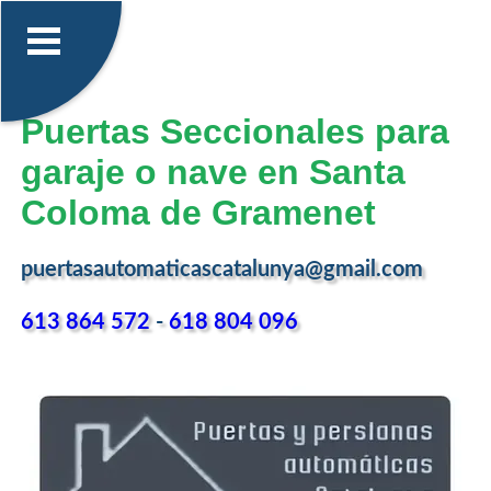
Puertas Seccionales para
garaje o nave en Santa
Coloma de Gramenet
puertasautomaticascatalunya@gmail.com
613 864 572
-
618 804 096