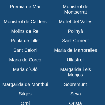
Premià de Mar
Monistrol de
Montserrat
Monistrol de Calders
Mollet del Vallès
Molins de Rei
Polinyà
Pobla de Lillet
Sant Climent
Sant Celoni
Maria de Martorelles
Maria de Corcó
Ullastrell
Maria d´Oló
Margarida i els
Monjos
Margarida de Montbui
Sobremunt
Sitges
Seva
Orpí
Oristà