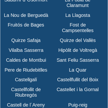
Claramunt
La Nou de Berguedà
La Llagosta
Fruitós de Bages
Fost de
Campsentelles
Quirze Safaja
Quirze del Vallès
Vilalba Sasserra
Hipòlit de Voltregà
Caldes de Montbui
Sant Feliu Sasserra
Pere de Riudebitlles
La Quar
Castellgalí
Castellfullit del Boix
Castellfollit de
Castellet i la Gornal
Riubregós
Castell de l´Areny
Puig-reig