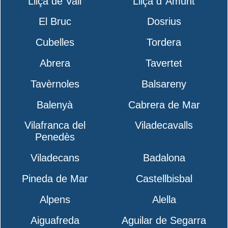
Lliçà de Vall
Lliçà d´Amunt
El Bruc
Dosrius
Cubelles
Tordera
Abrera
Tavertet
Tavèrnoles
Balsareny
Balenyà
Cabrera de Mar
Vilafranca del
Viladecavalls
Penedès
Viladecans
Badalona
Pineda de Mar
Castellbisbal
Alpens
Alella
Aiguafreda
Aguilar de Segarra