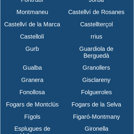
Montmaneu
Castellví de Rosanes
Castellví de la Marca
Castellterçol
Castellolí
rrius
Gurb
Guardiola de
Berguedà
Gualba
Granollers
Granera
Gisclareny
Fonollosa
Folgueroles
Fogars de Montclús
Fogars de la Selva
Fígols
Figaró-Montmany
Esplugues de
Gironella