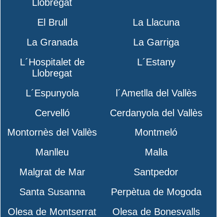
Llobregat
El Brull
La Llacuna
La Granada
La Garriga
L´Hospitalet de
L´Estany
Llobregat
L´Espunyola
l´Ametlla del Vallès
Cervelló
Cerdanyola del Vallès
Montornès del Vallès
Montmeló
Manlleu
Malla
Malgrat de Mar
Santpedor
Santa Susanna
Perpètua de Mogoda
Olesa de Montserrat
Olesa de Bonesvalls