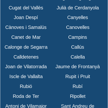
Cugat del Vallès
Julià de Cerdanyola
Joan Despí
Canyelles
Cànoves i Samalús
Canovelles
Canet de Mar
Campins
Calonge de Segarra
Callús
Calldetenes
Calella
Joan de Vilatorrada
Jaume de Frontanyà
Iscle de Vallalta
Rupit i Pruit
Rubió
Rubí
Roda de Ter
Ripollet
Antoni de Vilamajor
Sant Andreu de