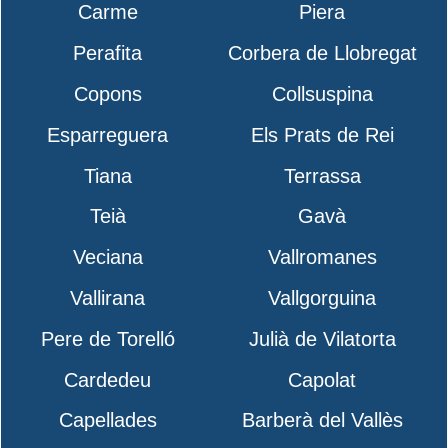
Carme
Piera
Perafita
Corbera de Llobregat
Copons
Collsuspina
Esparreguera
Els Prats de Rei
Tiana
Terrassa
Teià
Gavà
Veciana
Vallromanes
Vallirana
Vallgorguina
Pere de Torelló
Julià de Vilatorta
Cardedeu
Capolat
Capellades
Barberà del Vallès