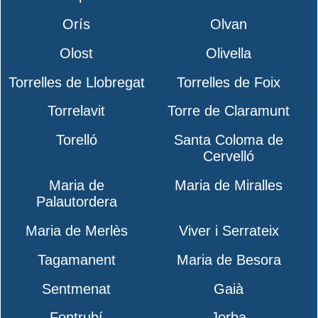
Orís
Olvan
Olost
Olivella
Torrelles de Llobregat
Torrelles de Foix
Torrelavit
Torre de Claramunt
Torelló
Santa Coloma de
Cervelló
Maria de
Maria de Miralles
Palautordera
Maria de Merlès
Viver i Serrateix
Tagamanent
Maria de Besora
Sentmenat
Gaià
Fontrubí
Jorba