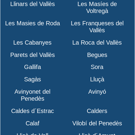
Llinars del Vallès
Les Masíes de
Voltregà
Les Masies de Roda
Les Franqueses del
Vallès
Les Cabanyes
La Roca del Vallès
Parets del Vallès
Begues
Gallifa
Sora
Sagàs
Lluçà
Avinyonet del
Avinyó
Penedès
Caldes d´Estrac
Calders
Calaf
Vilobí del Penedès