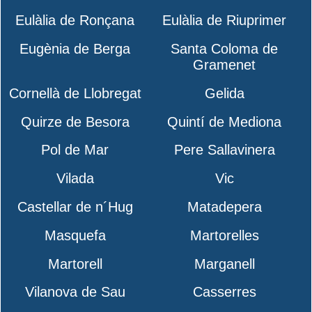
Eulàlia de Ronçana
Eulàlia de Riuprimer
Eugènia de Berga
Santa Coloma de
Gramenet
Cornellà de Llobregat
Gelida
Quirze de Besora
Quintí de Mediona
Pol de Mar
Pere Sallavinera
Vilada
Vic
Castellar de n´Hug
Matadepera
Masquefa
Martorelles
Martorell
Marganell
Vilanova de Sau
Casserres