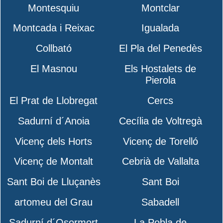
Montesquiu
Montclar
Montcada i Reixac
Igualada
Collbató
El Pla del Penedès
El Masnou
Els Hostalets de
Pierola
El Prat de Llobregat
Cercs
Sadurní d´Anoia
Cecília de Voltregà
Vicenç dels Horts
Vicenç de Torelló
Vicenç de Montalt
Cebrià de Vallalta
Sant Boi de Lluçanès
Sant Boi
artomeu del Grau
Sabadell
Sadurní d´Osormort
La Pobla de