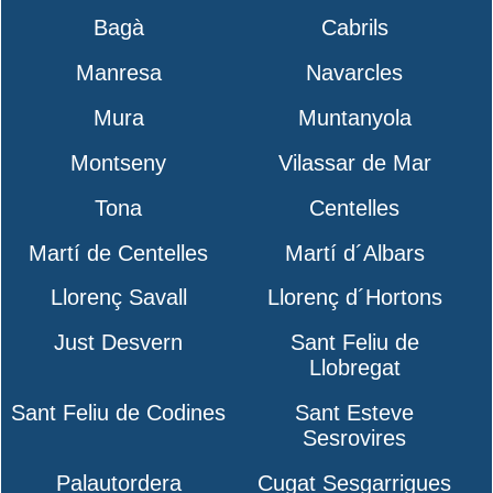
Bagà
Cabrils
Manresa
Navarcles
Mura
Muntanyola
Montseny
Vilassar de Mar
Tona
Centelles
Martí de Centelles
Martí d´Albars
Llorenç Savall
Llorenç d´Hortons
Just Desvern
Sant Feliu de
Llobregat
Sant Feliu de Codines
Sant Esteve
Sesrovires
Palautordera
Cugat Sesgarrigues