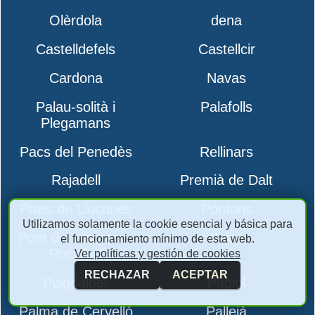
Olèrdola
dena
Castelldefels
Castellcir
Cardona
Navas
Palau-solità i
Palafolls
Plegamans
Pacs del Penedès
Rellinars
Rajadell
Premià de Dalt
Prats de Lluçanès
Pontons
Utilizamos solamente la cookie esencial y básica para
Pont de Vilomara i
Pujalt
el funcionamiento mínimo de esta web.
Rocafort
Ver políticas y gestión de cookies
RECHAZAR
ACEPTAR
Puigdàlber
Papiol
Palma de Cervelló
Pallejà