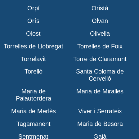
Orpí
Oristà
Orís
Olvan
Olost
Olivella
Torrelles de Llobregat
Torrelles de Foix
Torrelavit
Torre de Claramunt
Torelló
Santa Coloma de
Cervelló
Maria de
Maria de Miralles
Palautordera
Maria de Merlès
Viver i Serrateix
Tagamanent
Maria de Besora
Sentmenat
Gaià