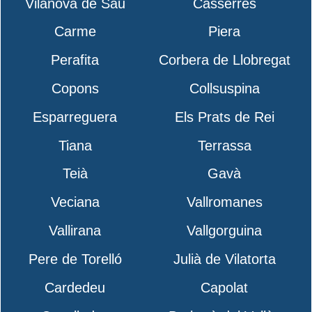
Vilanova de Sau
Casserres
Carme
Piera
Perafita
Corbera de Llobregat
Copons
Collsuspina
Esparreguera
Els Prats de Rei
Tiana
Terrassa
Teià
Gavà
Veciana
Vallromanes
Vallirana
Vallgorguina
Pere de Torelló
Julià de Vilatorta
Cardedeu
Capolat