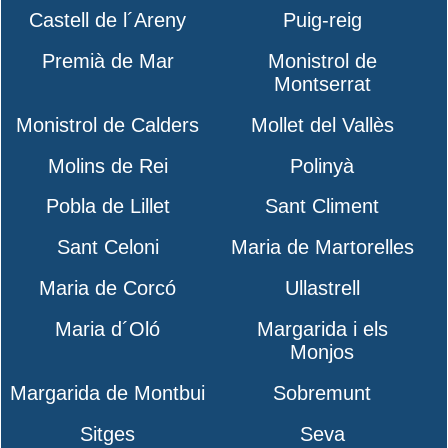
Castell de l´Areny
Puig-reig
Premià de Mar
Monistrol de
Montserrat
Monistrol de Calders
Mollet del Vallès
Molins de Rei
Polinyà
Pobla de Lillet
Sant Climent
Sant Celoni
Maria de Martorelles
Maria de Corcó
Ullastrell
Maria d´Oló
Margarida i els
Monjos
Margarida de Montbui
Sobremunt
Sitges
Seva