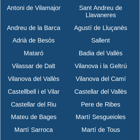
Antoni de Vilamajor
Sant Andreu de
Llavaneres
Andreu de la Barca
Agustí de Lluçanès
Adrià de Besòs
Sallent
Mataró
Badia del Vallès
Vilassar de Dalt
Vilanova i la Geltrú
Vilanova del Vallès
Vilanova del Camí
Castellbell i el Vilar
Castellar del Vallès
Castellar del Riu
Pere de Ribes
Mateu de Bages
Martí Sesgueioles
Martí Sarroca
Martí de Tous