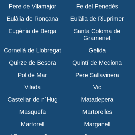
Pere de Vilamajor
Fe del Penedès
Eulàlia de Ronçana
Eulàlia de Riuprimer
Eugènia de Berga
Santa Coloma de
Gramenet
Cornellà de Llobregat
Gelida
Quirze de Besora
Quintí de Mediona
Pol de Mar
Pere Sallavinera
Vilada
Vic
Castellar de n´Hug
Matadepera
Masquefa
Martorelles
Martorell
Marganell