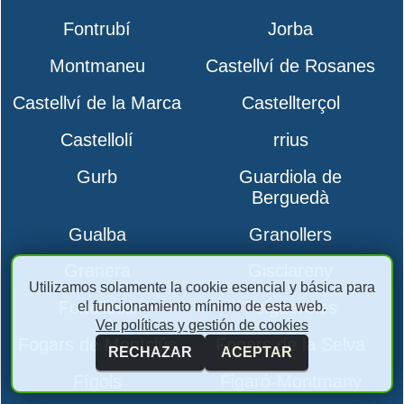
Fontrubí
Jorba
Montmaneu
Castellví de Rosanes
Castellví de la Marca
Castellterçol
Castellolí
rrius
Gurb
Guardiola de
Berguedà
Gualba
Granollers
Granera
Gisclareny
Utilizamos solamente la cookie esencial y básica para
Fonollosa
Folgueroles
el funcionamiento mínimo de esta web.
Ver políticas y gestión de cookies
Fogars de Montclús
Fogars de la Selva
RECHAZAR
ACEPTAR
Fígols
Figaró-Montmany