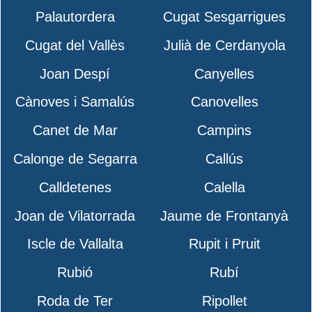
Palautordera
Cugat Sesgarrigues
Cugat del Vallès
Julià de Cerdanyola
Joan Despí
Canyelles
Cànoves i Samalús
Canovelles
Canet de Mar
Campins
Calonge de Segarra
Callús
Calldetenes
Calella
Joan de Vilatorrada
Jaume de Frontanyà
Iscle de Vallalta
Rupit i Pruit
Rubió
Rubí
Roda de Ter
Ripollet