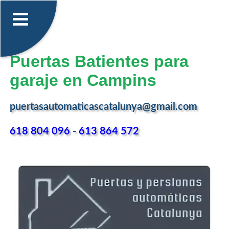
Puertas Batientes para
garaje en Campins
puertasautomaticascatalunya@gmail.com
618 804 096
-
613 864 572