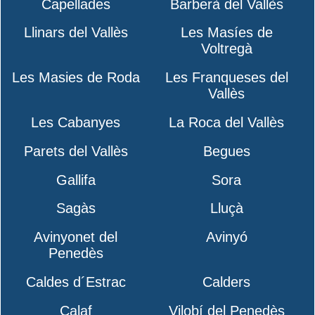
Capellades
Barberà del Vallès
Llinars del Vallès
Les Masíes de
Voltregà
Les Masies de Roda
Les Franqueses del
Vallès
Les Cabanyes
La Roca del Vallès
Parets del Vallès
Begues
Gallifa
Sora
Sagàs
Lluçà
Avinyonet del
Avinyó
Penedès
Caldes d´Estrac
Calders
Calaf
Vilobí del Penedès