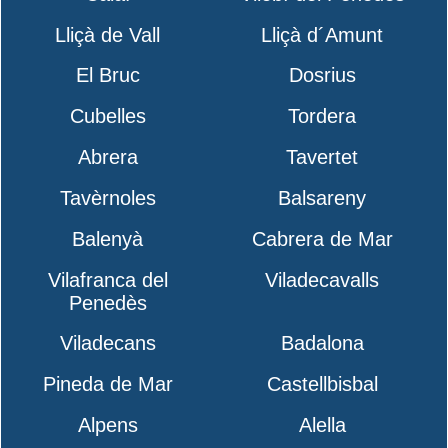
Lliçà de Vall
Lliçà d´Amunt
El Bruc
Dosrius
Cubelles
Tordera
Abrera
Tavertet
Tavèrnoles
Balsareny
Balenyà
Cabrera de Mar
Vilafranca del
Viladecavalls
Penedès
Viladecans
Badalona
Pineda de Mar
Castellbisbal
Alpens
Alella