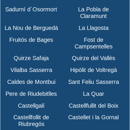
Sadurní d´Osormort
La Pobla de
Claramunt
La Nou de Berguedà
La Llagosta
Fruitós de Bages
Fost de
Campsentelles
Quirze Safaja
Quirze del Vallès
Vilalba Sasserra
Hipòlit de Voltregà
Caldes de Montbui
Sant Feliu Sasserra
Pere de Riudebitlles
La Quar
Castellgalí
Castellfullit del Boix
Castellfollit de
Castellet i la Gornal
Riubregós