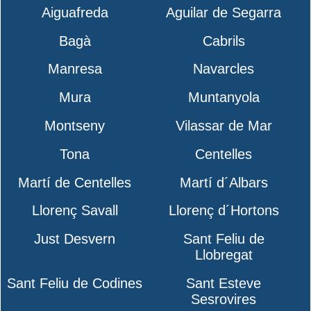
Aiguafreda
Aguilar de Segarra
Bagà
Cabrils
Manresa
Navarcles
Mura
Muntanyola
Montseny
Vilassar de Mar
Tona
Centelles
Martí de Centelles
Martí d´Albars
Llorenç Savall
Llorenç d´Hortons
Just Desvern
Sant Feliu de
Llobregat
Sant Feliu de Codines
Sant Esteve
Sesrovires