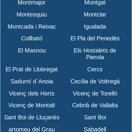
Montmajor
Montgat
Montesquiu
Montclar
Montcada i Reixac
Igualada
Collbató
El Pla del Penedès
El Masnou
Els Hostalets de
Pierola
El Prat de Llobregat
Cercs
Sadurní d´Anoia
Cecília de Voltregà
Vicenç dels Horts
Vicenç de Torelló
Vicenç de Montalt
Cebrià de Vallalta
Sant Boi de Lluçanès
Sant Boi
artomeu del Grau
Sabadell