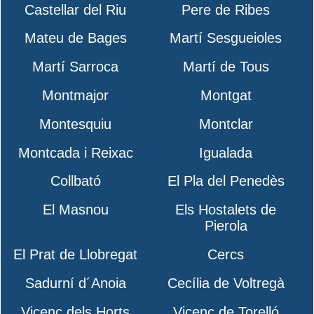
Castellar del Riu
Pere de Ribes
Mateu de Bages
Martí Sesgueioles
Martí Sarroca
Martí de Tous
Montmajor
Montgat
Montesquiu
Montclar
Montcada i Reixac
Igualada
Collbató
El Pla del Penedès
El Masnou
Els Hostalets de
Pierola
El Prat de Llobregat
Cercs
Sadurní d´Anoia
Cecília de Voltregà
Vicenç dels Horts
Vicenç de Torelló