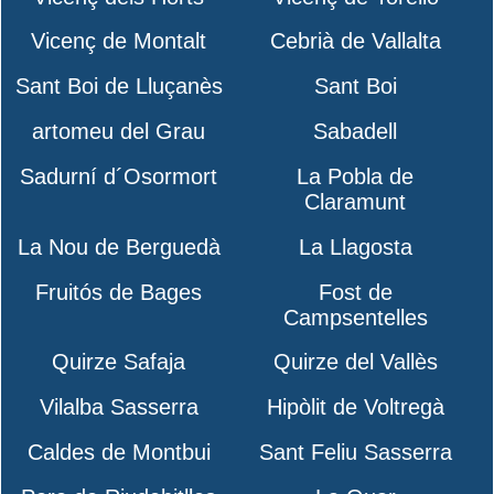
Vicenç de Montalt
Cebrià de Vallalta
Sant Boi de Lluçanès
Sant Boi
artomeu del Grau
Sabadell
Sadurní d´Osormort
La Pobla de
Claramunt
La Nou de Berguedà
La Llagosta
Fruitós de Bages
Fost de
Campsentelles
Quirze Safaja
Quirze del Vallès
Vilalba Sasserra
Hipòlit de Voltregà
Caldes de Montbui
Sant Feliu Sasserra