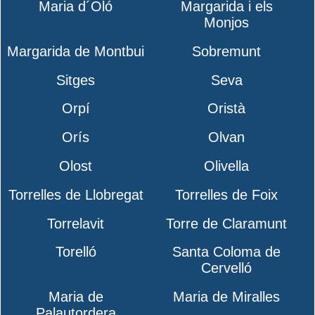
Maria d´Oló
Margarida i els
Monjos
Margarida de Montbui
Sobremunt
Sitges
Seva
Orpí
Oristà
Orís
Olvan
Olost
Olivella
Torrelles de Llobregat
Torrelles de Foix
Torrelavit
Torre de Claramunt
Torelló
Santa Coloma de
Cervelló
Maria de
Maria de Miralles
Palautordera