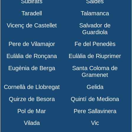
Subirats
Saldes
Taradell
Talamanca
Vicenç de Castellet
Salvador de
Guardiola
Pere de Vilamajor
Fe del Penedès
Eulàlia de Ronçana
Eulàlia de Riuprimer
Eugènia de Berga
Santa Coloma de
Gramenet
Cornellà de Llobregat
Gelida
Quirze de Besora
Quintí de Mediona
Pol de Mar
Pere Sallavinera
Vilada
Vic