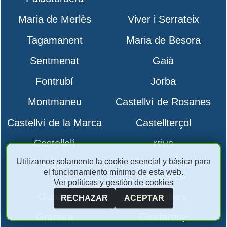
Maria de Merlès
Viver i Serrateix
Tagamanent
Maria de Besora
Sentmenat
Gaià
Fontrubí
Jorba
Montmaneu
Castellví de Rosanes
Castellví de la Marca
Castellterçol
Castellolí
rrius
Utilizamos solamente la cookie esencial y básica para
Gurb
Guardiola de
el funcionamiento mínimo de esta web.
Berguedà
Ver políticas y gestión de cookies
Gualba
Granollers
RECHAZAR
ACEPTAR
Granera
Gisclareny