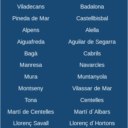
Viladecans
Badalona
Pineda de Mar
Castellbisbal
Alpens
Alella
Aiguafreda
Aguilar de Segarra
Bagà
Cabrils
Manresa
Navarcles
Mura
Muntanyola
Montseny
Vilassar de Mar
Tona
Centelles
Martí de Centelles
Martí d´Albars
Llorenç Savall
Llorenç d´Hortons