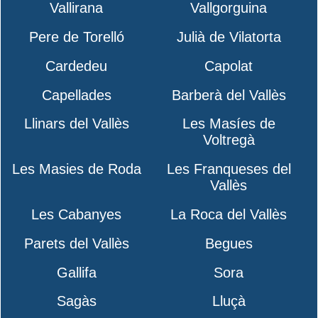
Vallirana
Vallgorguina
Pere de Torelló
Julià de Vilatorta
Cardedeu
Capolat
Capellades
Barberà del Vallès
Llinars del Vallès
Les Masíes de
Voltregà
Les Masies de Roda
Les Franqueses del
Vallès
Les Cabanyes
La Roca del Vallès
Parets del Vallès
Begues
Gallifa
Sora
Sagàs
Lluçà