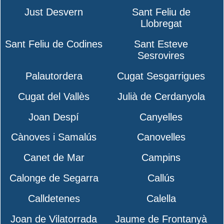
Just Desvern
Sant Feliu de
Llobregat
Sant Feliu de Codines
Sant Esteve
Sesrovires
Palautordera
Cugat Sesgarrigues
Cugat del Vallès
Julià de Cerdanyola
Joan Despí
Canyelles
Cànoves i Samalús
Canovelles
Canet de Mar
Campins
Calonge de Segarra
Callús
Calldetenes
Calella
Joan de Vilatorrada
Jaume de Frontanyà