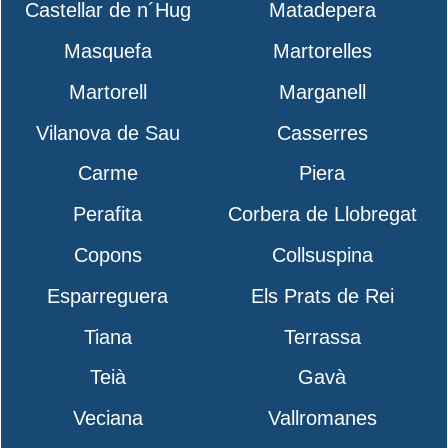
Castellar de n´Hug
Matadepera
Masquefa
Martorelles
Martorell
Marganell
Vilanova de Sau
Casserres
Carme
Piera
Perafita
Corbera de Llobregat
Copons
Collsuspina
Esparreguera
Els Prats de Rei
Tiana
Terrassa
Teià
Gavà
Veciana
Vallromanes