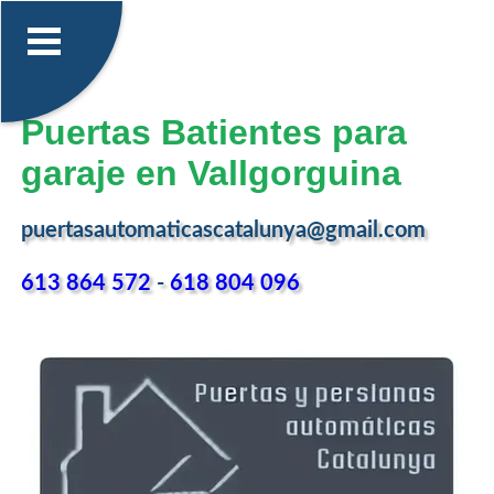
Puertas Batientes para
garaje en Vallgorguina
puertasautomaticascatalunya@gmail.com
613 864 572
-
618 804 096