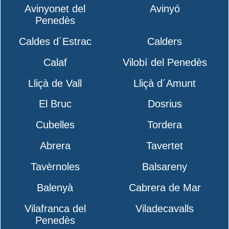
Avinyonet del
Avinyó
Penedès
Caldes d´Estrac
Calders
Calaf
Vilobí del Penedès
Lliçà de Vall
Lliçà d´Amunt
El Bruc
Dosrius
Cubelles
Tordera
Abrera
Tavertet
Tavèrnoles
Balsareny
Balenyà
Cabrera de Mar
Vilafranca del
Viladecavalls
Penedès