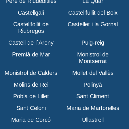
Pere de Riudebitlles
La Quar
Castellgalí
Castellfullit del Boix
Castellfollit de
Castellet i la Gornal
Riubregós
Castell de l´Areny
Puig-reig
Premià de Mar
Monistrol de
Montserrat
Monistrol de Calders
Mollet del Vallès
Molins de Rei
Polinyà
Pobla de Lillet
Sant Climent
Sant Celoni
Maria de Martorelles
Maria de Corcó
Ullastrell