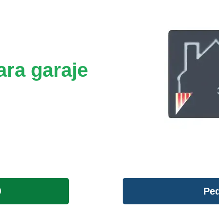
ara garaje
Ped