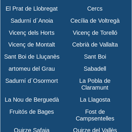
El Prat de Llobregat
Cercs
Sadurní d´Anoia
Cecília de Voltregà
Vicenç dels Horts
Vicenç de Torelló
Vicenç de Montalt
Cebrià de Vallalta
Sant Boi de Lluçanès
Sant Boi
artomeu del Grau
Sabadell
Sadurní d´Osormort
La Pobla de
Claramunt
La Nou de Berguedà
La Llagosta
Fruitós de Bages
Fost de
Campsentelles
Quirze Safaja
Quirze del Vallès