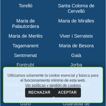
Torelló
Santa Coloma de
Cervelló
Maria de
Maria de Miralles
Palautordera
Maria de Merlès
Viver i Serrateix
Tagamanent
Maria de Besora
Sentmenat
Gaià
Fontrubí
Jorba
Montmaneu
Castellví de Rosanes
Utilizamos solamente la cookie esencial y básica para
el funcionamiento mínimo de esta web.
Castellví de la Marca
Castellterçol
Ver políticas y gestión de cookies
RECHAZAR
ACEPTAR
Castellolí
rrius
Gurb
Guardiola de