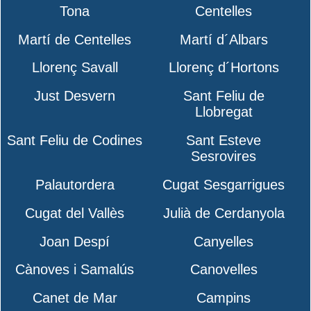
Tona
Centelles
Martí de Centelles
Martí d´Albars
Llorenç Savall
Llorenç d´Hortons
Just Desvern
Sant Feliu de
Llobregat
Sant Feliu de Codines
Sant Esteve
Sesrovires
Palautordera
Cugat Sesgarrigues
Cugat del Vallès
Julià de Cerdanyola
Joan Despí
Canyelles
Cànoves i Samalús
Canovelles
Canet de Mar
Campins