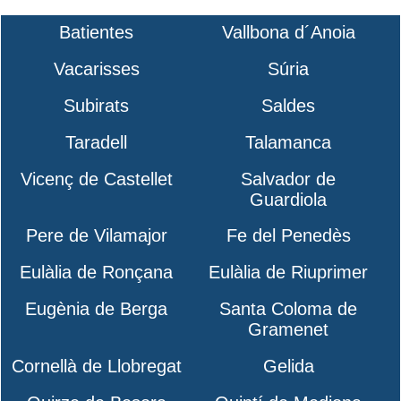
Batientes
Vallbona d´Anoia
Vacarisses
Súria
Subirats
Saldes
Taradell
Talamanca
Vicenç de Castellet
Salvador de
Guardiola
Pere de Vilamajor
Fe del Penedès
Eulàlia de Ronçana
Eulàlia de Riuprimer
Eugènia de Berga
Santa Coloma de
Gramenet
Cornellà de Llobregat
Gelida