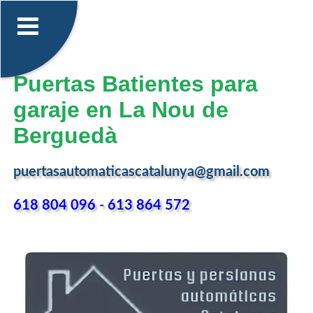
Puertas Batientes para
garaje en La Nou de
Berguedà
puertasautomaticascatalunya@gmail.com
618 804 096
-
613 864 572