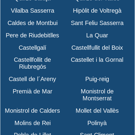
Vilalba Sasserra
Hipòlit de Voltregà
Caldes de Montbui
Sant Feliu Sasserra
Pere de Riudebitlles
La Quar
Castellgalí
Castellfullit del Boix
Castellfollit de
Castellet i la Gornal
Riubregós
Castell de l´Areny
Puig-reig
Premià de Mar
Monistrol de
Montserrat
Monistrol de Calders
Mollet del Vallès
Molins de Rei
Polinyà