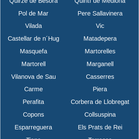
Quirze de Besora
Quintí de Mediona
Pol de Mar
Pere Sallavinera
Vilada
Vic
Castellar de n´Hug
Matadepera
Masquefa
Martorelles
Martorell
Marganell
Vilanova de Sau
Casserres
Carme
Piera
Perafita
Corbera de Llobregat
Copons
Collsuspina
Esparreguera
Els Prats de Rei