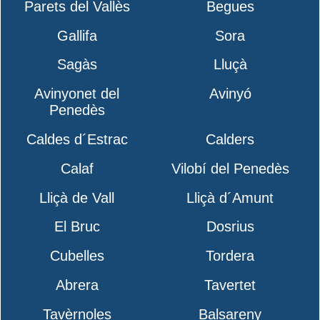
Parets del Vallès
Begues
Gallifa
Sora
Sagàs
Lluçà
Avinyonet del
Avinyó
Penedès
Caldes d´Estrac
Calders
Calaf
Vilobí del Penedès
Lliçà de Vall
Lliçà d´Amunt
El Bruc
Dosrius
Cubelles
Tordera
Abrera
Tavertet
Tavèrnoles
Balsareny