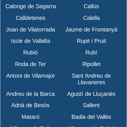
Calonge de Segarra
Callús
Calldetenes
Calella
Joan de Vilatorrada
Jaume de Frontanyà
Iscle de Vallalta
Rupit i Pruit
Rubió
Rubí
Roda de Ter
Ripollet
Antoni de Vilamajor
Sant Andreu de
Llavaneres
Andreu de la Barca
Agustí de Lluçanès
Adrià de Besòs
Sallent
Mataró
Badia del Vallès