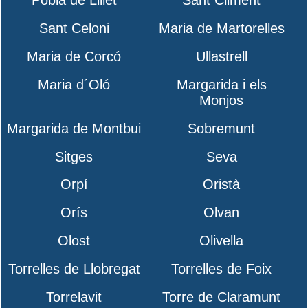
Pobla de Lillet
Sant Climent
Sant Celoni
Maria de Martorelles
Maria de Corcó
Ullastrell
Maria d´Oló
Margarida i els
Monjos
Margarida de Montbui
Sobremunt
Sitges
Seva
Orpí
Oristà
Orís
Olvan
Olost
Olivella
Torrelles de Llobregat
Torrelles de Foix
Torrelavit
Torre de Claramunt