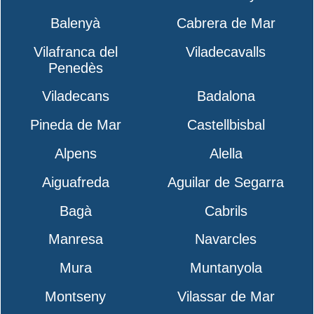
Balenyà
Cabrera de Mar
Vilafranca del
Viladecavalls
Penedès
Viladecans
Badalona
Pineda de Mar
Castellbisbal
Alpens
Alella
Aiguafreda
Aguilar de Segarra
Bagà
Cabrils
Manresa
Navarcles
Mura
Muntanyola
Montseny
Vilassar de Mar