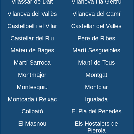
Vilassar de Dalt
Vilanova i la Geltrú
Vilanova del Vallès
Vilanova del Camí
Castellbell i el Vilar
Castellar del Vallès
Castellar del Riu
Pere de Ribes
Mateu de Bages
Martí Sesgueioles
Martí Sarroca
Martí de Tous
Montmajor
Montgat
Montesquiu
Montclar
Montcada i Reixac
Igualada
Collbató
El Pla del Penedès
El Masnou
Els Hostalets de
Pierola