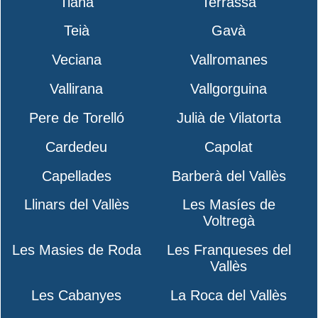
Tiana
Terrassa
Teià
Gavà
Veciana
Vallromanes
Vallirana
Vallgorguina
Pere de Torelló
Julià de Vilatorta
Cardedeu
Capolat
Capellades
Barberà del Vallès
Llinars del Vallès
Les Masíes de
Voltregà
Les Masies de Roda
Les Franqueses del
Vallès
Les Cabanyes
La Roca del Vallès