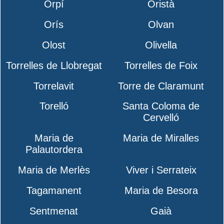
Orpí
Oristà
Orís
Olvan
Olost
Olivella
Torrelles de Llobregat
Torrelles de Foix
Torrelavit
Torre de Claramunt
Torelló
Santa Coloma de
Cervelló
Maria de
Maria de Miralles
Palautordera
Maria de Merlès
Viver i Serrateix
Tagamanent
Maria de Besora
Sentmenat
Gaià