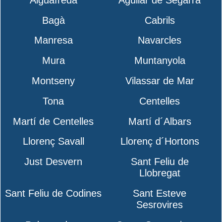
Bagà
Cabrils
Manresa
Navarcles
Mura
Muntanyola
Montseny
Vilassar de Mar
Tona
Centelles
Martí de Centelles
Martí d´Albars
Llorenç Savall
Llorenç d´Hortons
Just Desvern
Sant Feliu de
Llobregat
Sant Feliu de Codines
Sant Esteve
Sesrovires