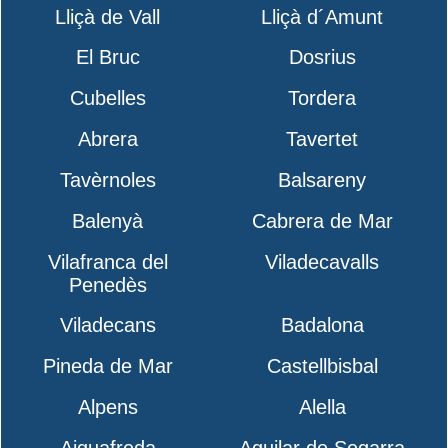
Lliçà de Vall
Lliçà d´Amunt
El Bruc
Dosrius
Cubelles
Tordera
Abrera
Tavertet
Tavèrnoles
Balsareny
Balenyà
Cabrera de Mar
Vilafranca del
Viladecavalls
Penedès
Viladecans
Badalona
Pineda de Mar
Castellbisbal
Alpens
Alella
Aiguafreda
Aguilar de Segarra