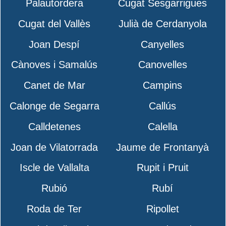
Palautordera
Cugat Sesgarrigues
Cugat del Vallès
Julià de Cerdanyola
Joan Despí
Canyelles
Cànoves i Samalús
Canovelles
Canet de Mar
Campins
Calonge de Segarra
Callús
Calldetenes
Calella
Joan de Vilatorrada
Jaume de Frontanyà
Iscle de Vallalta
Rupit i Pruit
Rubió
Rubí
Roda de Ter
Ripollet