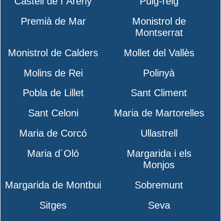
Castell de l´Areny
Puig-reig
Premià de Mar
Monistrol de
Montserrat
Monistrol de Calders
Mollet del Vallès
Molins de Rei
Polinyà
Pobla de Lillet
Sant Climent
Sant Celoni
Maria de Martorelles
Maria de Corcó
Ullastrell
Maria d´Oló
Margarida i els
Monjos
Margarida de Montbui
Sobremunt
Sitges
Seva