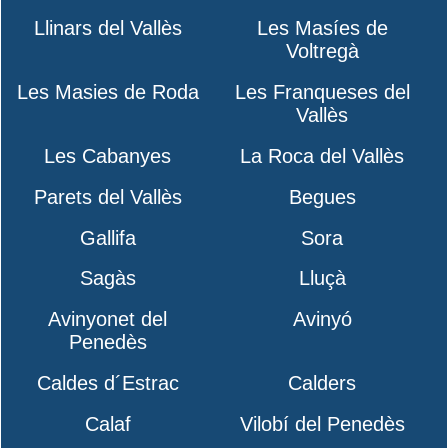
Llinars del Vallès
Les Masíes de
Voltregà
Les Masies de Roda
Les Franqueses del
Vallès
Les Cabanyes
La Roca del Vallès
Parets del Vallès
Begues
Gallifa
Sora
Sagàs
Lluçà
Avinyonet del
Avinyó
Penedès
Caldes d´Estrac
Calders
Calaf
Vilobí del Penedès