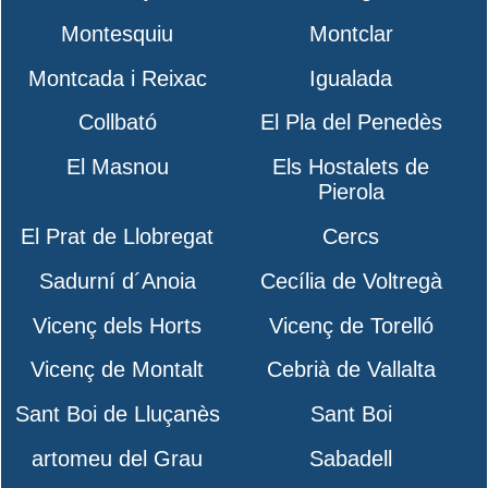
Montesquiu
Montclar
Montcada i Reixac
Igualada
Collbató
El Pla del Penedès
El Masnou
Els Hostalets de
Pierola
El Prat de Llobregat
Cercs
Sadurní d´Anoia
Cecília de Voltregà
Vicenç dels Horts
Vicenç de Torelló
Vicenç de Montalt
Cebrià de Vallalta
Sant Boi de Lluçanès
Sant Boi
artomeu del Grau
Sabadell