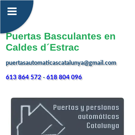
Puertas Basculantes en
Caldes d´Estrac
puertasautomaticascatalunya@gmail.com
613 864 572
-
618 804 096