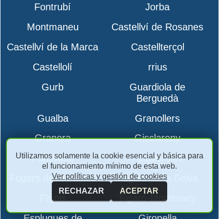
Fontrubí
Jorba
Montmaneu
Castellví de Rosanes
Castellví de la Marca
Castellterçol
Castellolí
rrius
Gurb
Guardiola de
Berguedà
Gualba
Granollers
Granera
Gisclareny
Utilizamos solamente la cookie esencial y básica para
Fonollosa
Folgueroles
el funcionamiento mínimo de esta web.
Ver políticas y gestión de cookies
Fogars de Montclús
Fogars de la Selva
RECHAZAR
ACEPTAR
Fígols
Figaró-Montmany
Esplugues de
Gironella