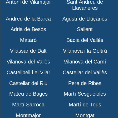
Antoni de Vilamajor
Sant Andreu de
Llavaneres
Andreu de la Barca
Agustí de Lluçanès
Adrià de Besòs
Sallent
Mataró
Badia del Vallès
Vilassar de Dalt
Vilanova i la Geltrú
Vilanova del Vallès
Vilanova del Camí
Castellbell i el Vilar
Castellar del Vallès
Castellar del Riu
Pere de Ribes
Mateu de Bages
Martí Sesgueioles
Martí Sarroca
Martí de Tous
Montmajor
Montgat