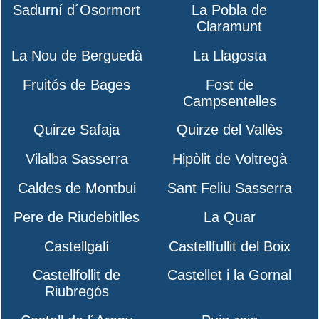
Sadurní d´Osormort
La Pobla de
Claramunt
La Nou de Berguedà
La Llagosta
Fruitós de Bages
Fost de
Campsentelles
Quirze Safaja
Quirze del Vallès
Vilalba Sasserra
Hipòlit de Voltregà
Caldes de Montbui
Sant Feliu Sasserra
Pere de Riudebitlles
La Quar
Castellgalí
Castellfullit del Boix
Castellfollit de
Castellet i la Gornal
Riubregós