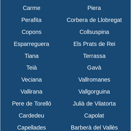
Carme
Piera
Perafita
Corbera de Llobregat
Copons
Collsuspina
Esparreguera
Els Prats de Rei
Tiana
Terrassa
Teià
Gavà
Veciana
Vallromanes
Vallirana
Vallgorguina
Pere de Torelló
Julià de Vilatorta
Cardedeu
Capolat
Capellades
Barberà del Vallès