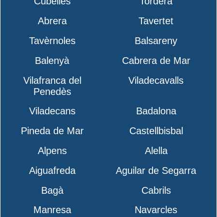
Cubelles
Tordera
Abrera
Tavertet
Tavèrnoles
Balsareny
Balenyà
Cabrera de Mar
Vilafranca del
Viladecavalls
Penedès
Viladecans
Badalona
Pineda de Mar
Castellbisbal
Alpens
Alella
Aiguafreda
Aguilar de Segarra
Bagà
Cabrils
Manresa
Navarcles