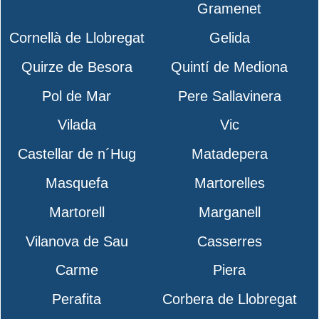
Gramenet
Cornellà de Llobregat
Gelida
Quirze de Besora
Quintí de Mediona
Pol de Mar
Pere Sallavinera
Vilada
Vic
Castellar de n´Hug
Matadepera
Masquefa
Martorelles
Martorell
Marganell
Vilanova de Sau
Casserres
Carme
Piera
Perafita
Corbera de Llobregat