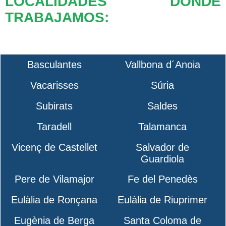
LOCALIDADES DONDE
TRABAJAMOS:
Basculantes
Vallbona d´Anoia
Vacarisses
Súria
Subirats
Saldes
Taradell
Talamanca
Vicenç de Castellet
Salvador de
Guardiola
Pere de Vilamajor
Fe del Penedès
Eulàlia de Ronçana
Eulàlia de Riuprimer
Eugènia de Berga
Santa Coloma de