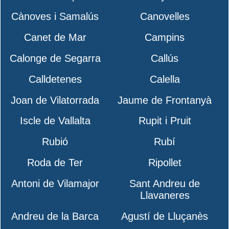
Cànoves i Samalús
Canovelles
Canet de Mar
Campins
Calonge de Segarra
Callús
Calldetenes
Calella
Joan de Vilatorrada
Jaume de Frontanyà
Iscle de Vallalta
Rupit i Pruit
Rubió
Rubí
Roda de Ter
Ripollet
Antoni de Vilamajor
Sant Andreu de
Llavaneres
Andreu de la Barca
Agustí de Lluçanès