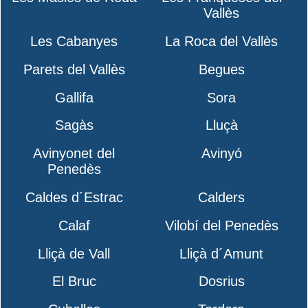
Vallès
Les Cabanyes
La Roca del Vallès
Parets del Vallès
Begues
Gallifa
Sora
Sagàs
Lluçà
Avinyonet del
Avinyó
Penedès
Caldes d´Estrac
Calders
Calaf
Vilobí del Penedès
Lliçà de Vall
Lliçà d´Amunt
El Bruc
Dosrius