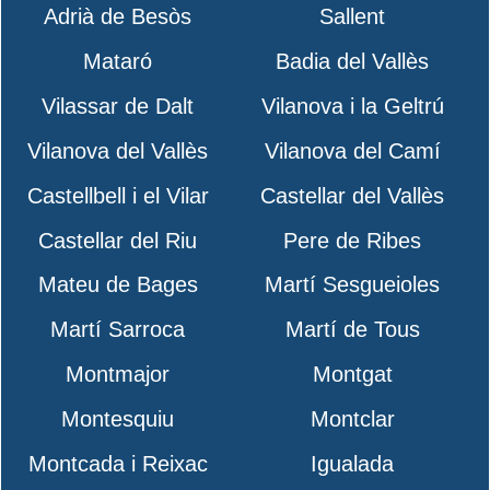
Adrià de Besòs
Sallent
Mataró
Badia del Vallès
Vilassar de Dalt
Vilanova i la Geltrú
Vilanova del Vallès
Vilanova del Camí
Castellbell i el Vilar
Castellar del Vallès
Castellar del Riu
Pere de Ribes
Mateu de Bages
Martí Sesgueioles
Martí Sarroca
Martí de Tous
Montmajor
Montgat
Montesquiu
Montclar
Montcada i Reixac
Igualada