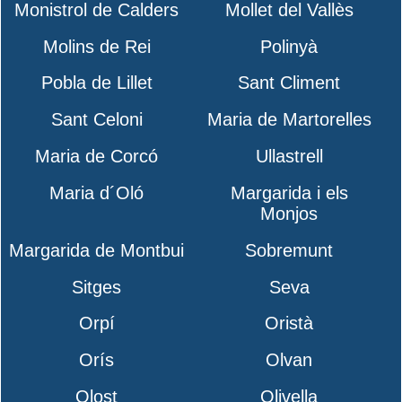
Monistrol de Calders
Mollet del Vallès
Molins de Rei
Polinyà
Pobla de Lillet
Sant Climent
Sant Celoni
Maria de Martorelles
Maria de Corcó
Ullastrell
Maria d´Oló
Margarida i els
Monjos
Margarida de Montbui
Sobremunt
Sitges
Seva
Orpí
Oristà
Orís
Olvan
Olost
Olivella