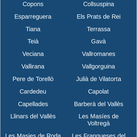
Copons
Collsuspina
Esparreguera
Els Prats de Rei
Tiana
Terrassa
Teià
Gavà
Veciana
Vallromanes
Vallirana
Vallgorguina
Pere de Torelló
Julià de Vilatorta
Cardedeu
Capolat
Capellades
Barberà del Vallès
Llinars del Vallès
Les Masíes de
Voltregà
Les Masies de Roda
Les Franqueses del