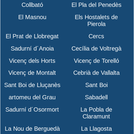
Collbató
El Pla del Penedès
El Masnou
Els Hostalets de
Pierola
El Prat de Llobregat
Cercs
Sadurní d´Anoia
Cecília de Voltregà
Vicenç dels Horts
Vicenç de Torelló
Vicenç de Montalt
Cebrià de Vallalta
Sant Boi de Lluçanès
Sant Boi
artomeu del Grau
Sabadell
Sadurní d´Osormort
La Pobla de
Claramunt
La Nou de Berguedà
La Llagosta