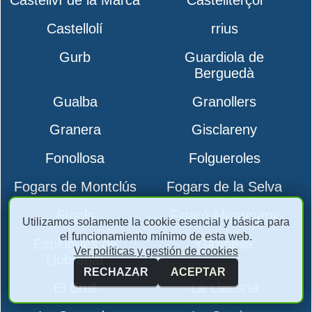
Castellví de la Marca
Castellterçol
Castellolí
rrius
Gurb
Guardiola de
Berguedà
Gualba
Granollers
Granera
Gisclareny
Fonollosa
Folgueroles
Fogars de Montclús
Fogars de la Selva
Fígols
Figaró-Montmany
Utilizamos solamente la cookie esencial y básica para
el funcionamiento mínimo de esta web.
Esplugues de
Gironella
Ver políticas y gestión de cookies
Llobregat
RECHAZAR
ACEPTAR
El Brull
La Llacuna