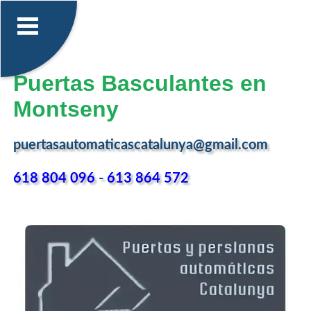
Puertas Basculantes en
Montseny
puertasautomaticascatalunya@gmail.com
618 804 096
-
613 864 572