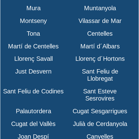
Mura
Muntanyola
Montseny
Vilassar de Mar
Tona
Centelles
Martí de Centelles
Martí d´Albars
Llorenç Savall
Llorenç d´Hortons
Just Desvern
Sant Feliu de
Llobregat
Sant Feliu de Codines
Sant Esteve
Sesrovires
Palautordera
Cugat Sesgarrigues
Cugat del Vallès
Julià de Cerdanyola
Joan Despí
Canyelles