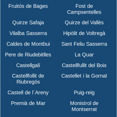
Fruitós de Bages
Fost de
Campsentelles
Quirze Safaja
Quirze del Vallès
Vilalba Sasserra
Hipòlit de Voltregà
Caldes de Montbui
Sant Feliu Sasserra
Pere de Riudebitlles
La Quar
Castellgalí
Castellfullit del Boix
Castellfollit de
Castellet i la Gornal
Riubregós
Castell de l´Areny
Puig-reig
Premià de Mar
Monistrol de
Montserrat