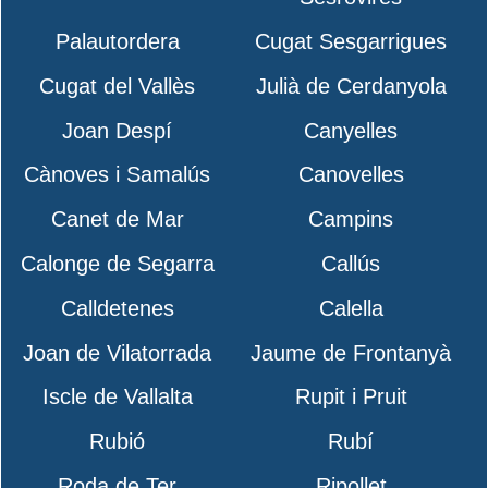
Palautordera
Cugat Sesgarrigues
Cugat del Vallès
Julià de Cerdanyola
Joan Despí
Canyelles
Cànoves i Samalús
Canovelles
Canet de Mar
Campins
Calonge de Segarra
Callús
Calldetenes
Calella
Joan de Vilatorrada
Jaume de Frontanyà
Iscle de Vallalta
Rupit i Pruit
Rubió
Rubí
Roda de Ter
Ripollet