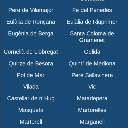
Pere de Vilamajor
Fe del Penedès
Eulàlia de Ronçana
Eulàlia de Riuprimer
Eugènia de Berga
Santa Coloma de
Gramenet
Cornellà de Llobregat
Gelida
Quirze de Besora
Quintí de Mediona
Pol de Mar
Pere Sallavinera
Vilada
Vic
Castellar de n´Hug
Matadepera
Masquefa
Martorelles
Martorell
Marganell