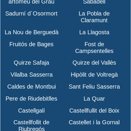
artomeu del Grau
Sabadell
Sadurní d´Osormort
La Pobla de
Claramunt
La Nou de Berguedà
La Llagosta
Fruitós de Bages
Fost de
Campsentelles
Quirze Safaja
Quirze del Vallès
Vilalba Sasserra
Hipòlit de Voltregà
Caldes de Montbui
Sant Feliu Sasserra
Pere de Riudebitlles
La Quar
Castellgalí
Castellfullit del Boix
Castellfollit de
Castellet i la Gornal
Riubregós