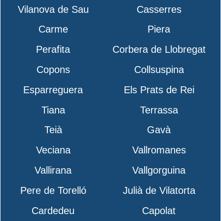
Vilanova de Sau
Casserres
Carme
Piera
Perafita
Corbera de Llobregat
Copons
Collsuspina
Esparreguera
Els Prats de Rei
Tiana
Terrassa
Teià
Gavà
Veciana
Vallromanes
Vallirana
Vallgorguina
Pere de Torelló
Julià de Vilatorta
Cardedeu
Capolat