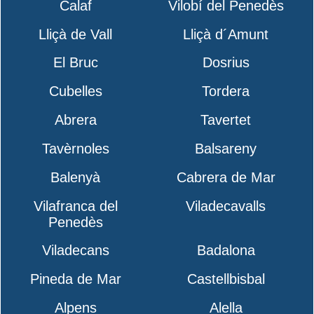
Calaf
Vilobí del Penedès
Lliçà de Vall
Lliçà d´Amunt
El Bruc
Dosrius
Cubelles
Tordera
Abrera
Tavertet
Tavèrnoles
Balsareny
Balenyà
Cabrera de Mar
Vilafranca del
Viladecavalls
Penedès
Viladecans
Badalona
Pineda de Mar
Castellbisbal
Alpens
Alella