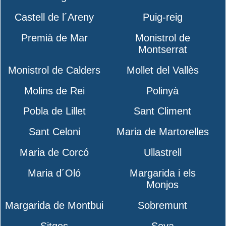
Castell de l´Areny
Puig-reig
Premià de Mar
Monistrol de
Montserrat
Monistrol de Calders
Mollet del Vallès
Molins de Rei
Polinyà
Pobla de Lillet
Sant Climent
Sant Celoni
Maria de Martorelles
Maria de Corcó
Ullastrell
Maria d´Oló
Margarida i els
Monjos
Margarida de Montbui
Sobremunt
Sitges
Seva