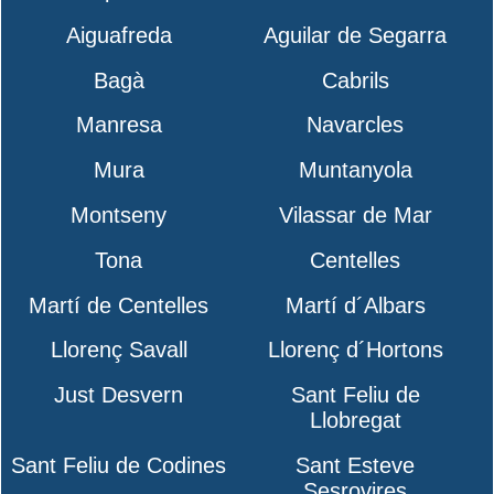
Aiguafreda
Aguilar de Segarra
Bagà
Cabrils
Manresa
Navarcles
Mura
Muntanyola
Montseny
Vilassar de Mar
Tona
Centelles
Martí de Centelles
Martí d´Albars
Llorenç Savall
Llorenç d´Hortons
Just Desvern
Sant Feliu de
Llobregat
Sant Feliu de Codines
Sant Esteve
Sesrovires