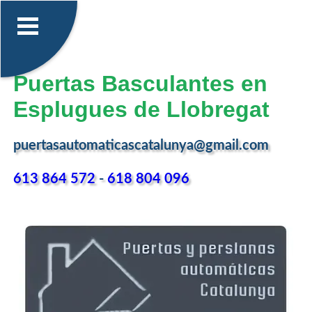
Puertas Basculantes en
Esplugues de Llobregat
puertasautomaticascatalunya@gmail.com
613 864 572
-
618 804 096