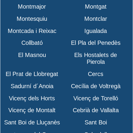
Montmajor
Montgat
Montesquiu
Montclar
Montcada i Reixac
Igualada
Collbató
El Pla del Penedès
El Masnou
Els Hostalets de
Pierola
El Prat de Llobregat
Cercs
Sadurní d´Anoia
Cecília de Voltregà
Vicenç dels Horts
Vicenç de Torelló
Vicenç de Montalt
Cebrià de Vallalta
Sant Boi de Lluçanès
Sant Boi