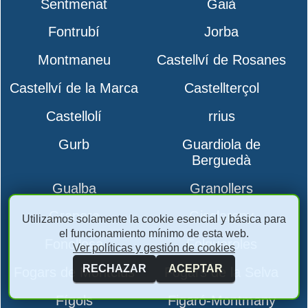
Sentmenat
Gaià
Fontrubí
Jorba
Montmaneu
Castellví de Rosanes
Castellví de la Marca
Castellterçol
Castellolí
rrius
Gurb
Guardiola de
Berguedà
Gualba
Granollers
Granera
Gisclareny
Utilizamos solamente la cookie esencial y básica para
el funcionamiento mínimo de esta web.
Fonollosa
Folgueroles
Ver políticas y gestión de cookies
RECHAZAR
ACEPTAR
Fogars de Montclús
Fogars de la Selva
Fígols
Figaró-Montmany