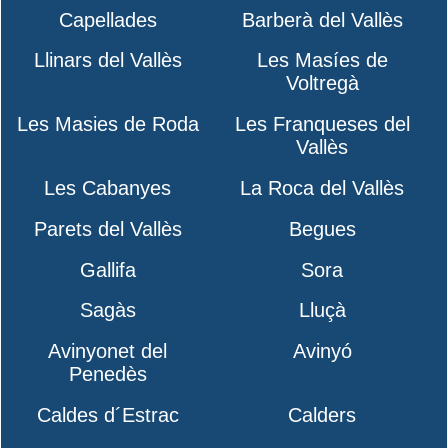
Capellades
Barberà del Vallès
Llinars del Vallès
Les Masíes de
Voltregà
Les Masies de Roda
Les Franqueses del
Vallès
Les Cabanyes
La Roca del Vallès
Parets del Vallès
Begues
Gallifa
Sora
Sagàs
Lluçà
Avinyonet del
Avinyó
Penedès
Caldes d´Estrac
Calders