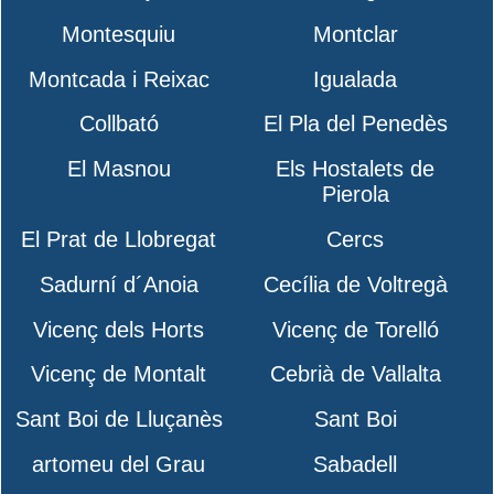
Montesquiu
Montclar
Montcada i Reixac
Igualada
Collbató
El Pla del Penedès
El Masnou
Els Hostalets de
Pierola
El Prat de Llobregat
Cercs
Sadurní d´Anoia
Cecília de Voltregà
Vicenç dels Horts
Vicenç de Torelló
Vicenç de Montalt
Cebrià de Vallalta
Sant Boi de Lluçanès
Sant Boi
artomeu del Grau
Sabadell