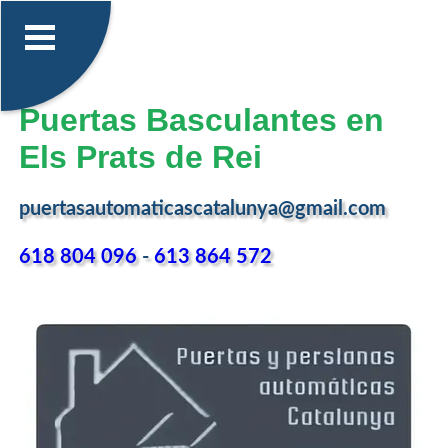
Puertas Basculantes en
Els Prats de Rei
puertasautomaticascatalunya@gmail.com
618 804 096
-
613 864 572