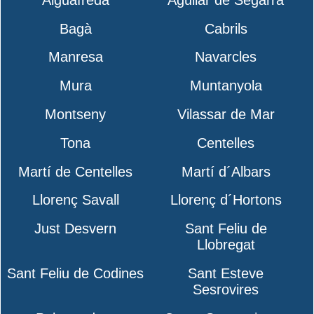
Bagà
Cabrils
Manresa
Navarcles
Mura
Muntanyola
Montseny
Vilassar de Mar
Tona
Centelles
Martí de Centelles
Martí d´Albars
Llorenç Savall
Llorenç d´Hortons
Just Desvern
Sant Feliu de
Llobregat
Sant Feliu de Codines
Sant Esteve
Sesrovires