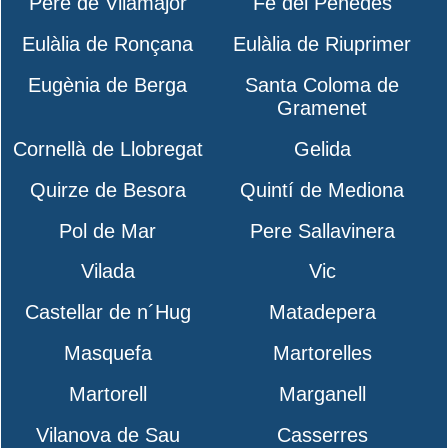
Pere de Vilamajor
Fe del Penedès
Eulàlia de Ronçana
Eulàlia de Riuprimer
Eugènia de Berga
Santa Coloma de
Gramenet
Cornellà de Llobregat
Gelida
Quirze de Besora
Quintí de Mediona
Pol de Mar
Pere Sallavinera
Vilada
Vic
Castellar de n´Hug
Matadepera
Masquefa
Martorelles
Martorell
Marganell
Vilanova de Sau
Casserres