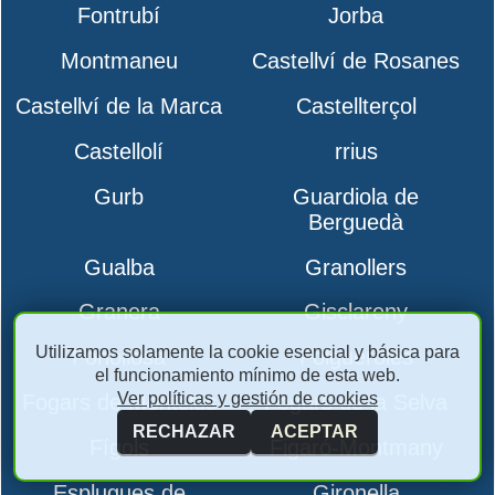
Fontrubí
Jorba
Montmaneu
Castellví de Rosanes
Castellví de la Marca
Castellterçol
Castellolí
rrius
Gurb
Guardiola de
Berguedà
Gualba
Granollers
Granera
Gisclareny
Utilizamos solamente la cookie esencial y básica para
Fonollosa
Folgueroles
el funcionamiento mínimo de esta web.
Ver políticas y gestión de cookies
Fogars de Montclús
Fogars de la Selva
RECHAZAR
ACEPTAR
Fígols
Figaró-Montmany
Esplugues de
Gironella