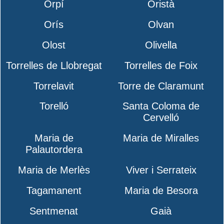
Orpí
Oristà
Orís
Olvan
Olost
Olivella
Torrelles de Llobregat
Torrelles de Foix
Torrelavit
Torre de Claramunt
Torelló
Santa Coloma de
Cervelló
Maria de
Maria de Miralles
Palautordera
Maria de Merlès
Viver i Serrateix
Tagamanent
Maria de Besora
Sentmenat
Gaià