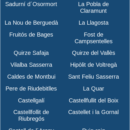
Sadurní d´Osormort
La Pobla de
Claramunt
La Nou de Berguedà
La Llagosta
Fruitós de Bages
Fost de
Campsentelles
Quirze Safaja
Quirze del Vallès
Vilalba Sasserra
Hipòlit de Voltregà
Caldes de Montbui
Sant Feliu Sasserra
Pere de Riudebitlles
La Quar
Castellgalí
Castellfullit del Boix
Castellfollit de
Castellet i la Gornal
Riubregós