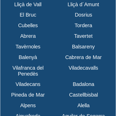
Lliçà de Vall
Lliçà d´Amunt
El Bruc
Dosrius
Cubelles
Tordera
Abrera
Tavertet
Tavèrnoles
Balsareny
Balenyà
Cabrera de Mar
Vilafranca del
Viladecavalls
Penedès
Viladecans
Badalona
Pineda de Mar
Castellbisbal
Alpens
Alella
Aiguafreda
Aguilar de Segarra