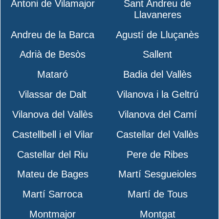
Antoni de Vilamajor
Sant Andreu de
Llavaneres
Andreu de la Barca
Agustí de Lluçanès
Adrià de Besòs
Sallent
Mataró
Badia del Vallès
Vilassar de Dalt
Vilanova i la Geltrú
Vilanova del Vallès
Vilanova del Camí
Castellbell i el Vilar
Castellar del Vallès
Castellar del Riu
Pere de Ribes
Mateu de Bages
Martí Sesgueioles
Martí Sarroca
Martí de Tous
Montmajor
Montgat