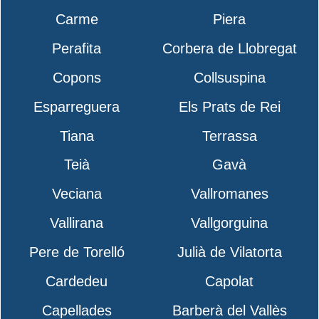
Carme
Piera
Perafita
Corbera de Llobregat
Copons
Collsuspina
Esparreguera
Els Prats de Rei
Tiana
Terrassa
Teià
Gavà
Veciana
Vallromanes
Vallirana
Vallgorguina
Pere de Torelló
Julià de Vilatorta
Cardedeu
Capolat
Capellades
Barberà del Vallès