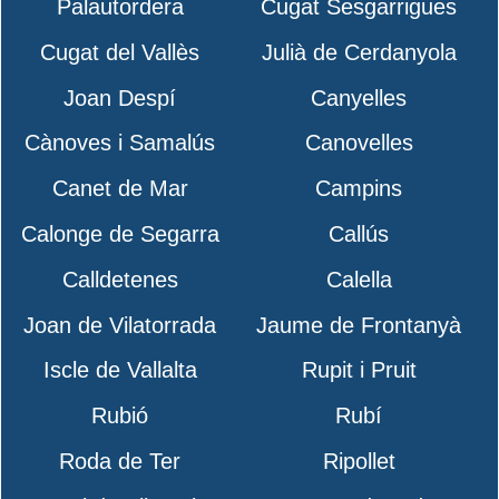
Palautordera
Cugat Sesgarrigues
Cugat del Vallès
Julià de Cerdanyola
Joan Despí
Canyelles
Cànoves i Samalús
Canovelles
Canet de Mar
Campins
Calonge de Segarra
Callús
Calldetenes
Calella
Joan de Vilatorrada
Jaume de Frontanyà
Iscle de Vallalta
Rupit i Pruit
Rubió
Rubí
Roda de Ter
Ripollet