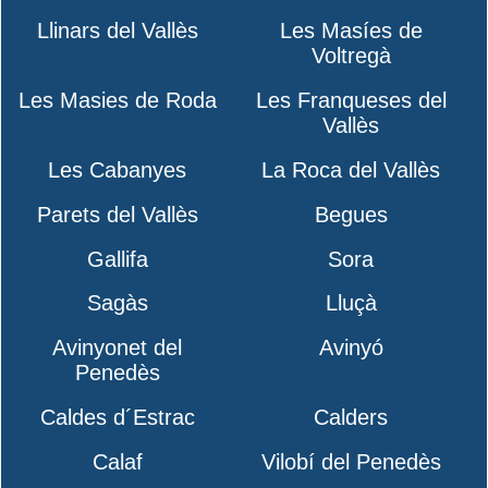
Llinars del Vallès
Les Masíes de
Voltregà
Les Masies de Roda
Les Franqueses del
Vallès
Les Cabanyes
La Roca del Vallès
Parets del Vallès
Begues
Gallifa
Sora
Sagàs
Lluçà
Avinyonet del
Avinyó
Penedès
Caldes d´Estrac
Calders
Calaf
Vilobí del Penedès