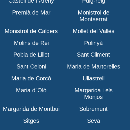
Castell de l´Areny
Puig-reig
Premià de Mar
Monistrol de
Montserrat
Monistrol de Calders
Mollet del Vallès
Molins de Rei
Polinyà
Pobla de Lillet
Sant Climent
Sant Celoni
Maria de Martorelles
Maria de Corcó
Ullastrell
Maria d´Oló
Margarida i els
Monjos
Margarida de Montbui
Sobremunt
Sitges
Seva