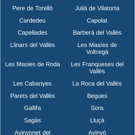
Pere de Torelló
Julià de Vilatorta
Cardedeu
Capolat
Capellades
Barberà del Vallès
Llinars del Vallès
Les Masíes de
Voltregà
Les Masies de Roda
Les Franqueses del
Vallès
Les Cabanyes
La Roca del Vallès
Parets del Vallès
Begues
Gallifa
Sora
Sagàs
Lluçà
Avinyonet del
Avinyó