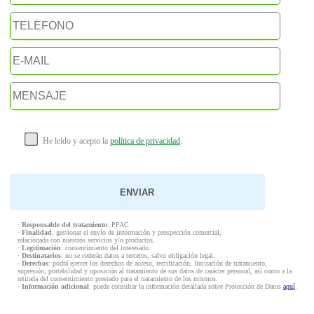
He leído y acepto la
política de privacidad
.
·
Responsable del tratamiento
: PPAC
·
Finalidad
: gestionar el envío de información y prospección comercial,
relacionada con nuestros servicios y/o productos.
·
Legitimación
: consentimiento del interesado.
·
Destinatarios
: no se cederán datos a terceros, salvo obligación legal.
·
Derechos
: podrá ejercer los derechos de acceso, rectificación, limitación de tratamiento,
supresión, portabilidad y oposición al tratamiento de sus datos de carácter personal, así como a la
retirada del consentimiento prestado para el tratamiento de los mismos.
·
Información adicional
: puede consultar la información detallada sobre Protección de Datos
aquí
.