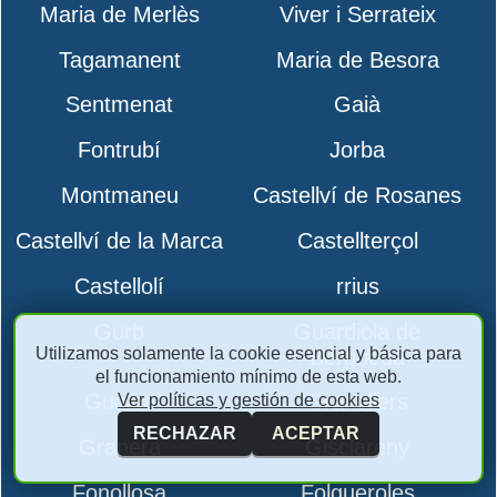
Maria de Merlès
Viver i Serrateix
Tagamanent
Maria de Besora
Sentmenat
Gaià
Fontrubí
Jorba
Montmaneu
Castellví de Rosanes
Castellví de la Marca
Castellterçol
Castellolí
rrius
Gurb
Guardiola de
Utilizamos solamente la cookie esencial y básica para
Berguedà
el funcionamiento mínimo de esta web.
Gualba
Granollers
Ver políticas y gestión de cookies
RECHAZAR
ACEPTAR
Granera
Gisclareny
Fonollosa
Folgueroles