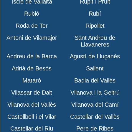
Iscle de Vallalta
Rupit i Pruit
Rubió
Rubí
Roda de Ter
Ripollet
Antoni de Vilamajor
Sant Andreu de
Llavaneres
Andreu de la Barca
Agustí de Lluçanès
Adrià de Besòs
Sallent
Mataró
Badia del Vallès
Vilassar de Dalt
Vilanova i la Geltrú
Vilanova del Vallès
Vilanova del Camí
Castellbell i el Vilar
Castellar del Vallès
Castellar del Riu
Pere de Ribes