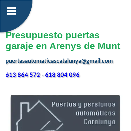
Presupuesto puertas
garaje en Arenys de Munt
puertasautomaticascatalunya@gmail.com
613 864 572
-
618 804 096