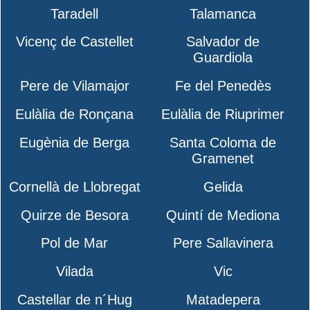
Taradell
Talamanca
Vicenç de Castellet
Salvador de
Guardiola
Pere de Vilamajor
Fe del Penedès
Eulàlia de Ronçana
Eulàlia de Riuprimer
Eugènia de Berga
Santa Coloma de
Gramenet
Cornellà de Llobregat
Gelida
Quirze de Besora
Quintí de Mediona
Pol de Mar
Pere Sallavinera
Vilada
Vic
Castellar de n´Hug
Matadepera