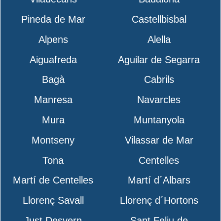
Pineda de Mar
Castellbisbal
Alpens
Alella
Aiguafreda
Aguilar de Segarra
Bagà
Cabrils
Manresa
Navarcles
Mura
Muntanyola
Montseny
Vilassar de Mar
Tona
Centelles
Martí de Centelles
Martí d´Albars
Llorenç Savall
Llorenç d´Hortons
Just Desvern
Sant Feliu de