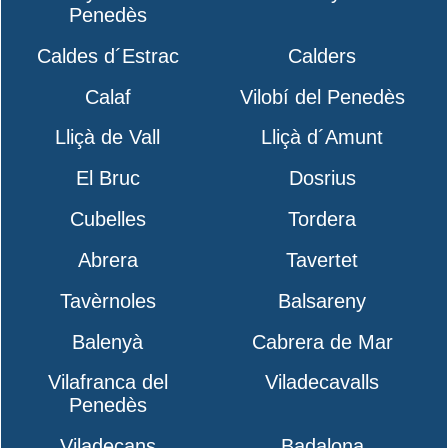
Penedès
Caldes d´Estrac
Calders
Calaf
Vilobí del Penedès
Lliçà de Vall
Lliçà d´Amunt
El Bruc
Dosrius
Cubelles
Tordera
Abrera
Tavertet
Tavèrnoles
Balsareny
Balenyà
Cabrera de Mar
Vilafranca del
Viladecavalls
Penedès
Viladecans
Badalona