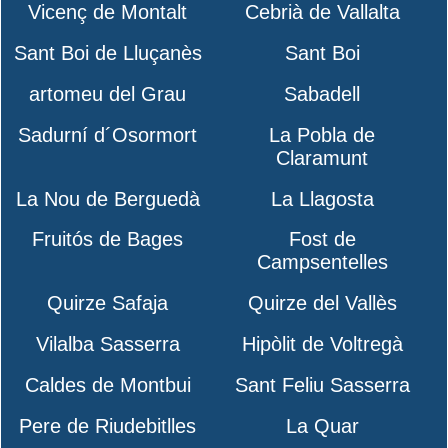
Vicenç de Montalt
Cebrià de Vallalta
Sant Boi de Lluçanès
Sant Boi
artomeu del Grau
Sabadell
Sadurní d´Osormort
La Pobla de
Claramunt
La Nou de Berguedà
La Llagosta
Fruitós de Bages
Fost de
Campsentelles
Quirze Safaja
Quirze del Vallès
Vilalba Sasserra
Hipòlit de Voltregà
Caldes de Montbui
Sant Feliu Sasserra
Pere de Riudebitlles
La Quar