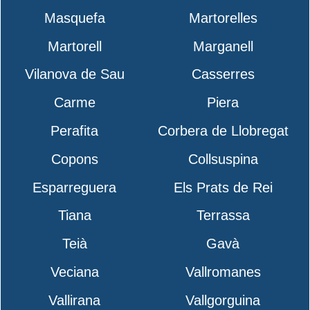
Masquefa
Martorelles
Martorell
Marganell
Vilanova de Sau
Casserres
Carme
Piera
Perafita
Corbera de Llobregat
Copons
Collsuspina
Esparreguera
Els Prats de Rei
Tiana
Terrassa
Teià
Gavà
Veciana
Vallromanes
Vallirana
Vallgorguina