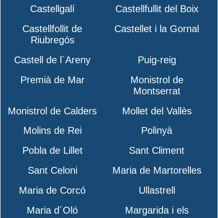
Castellgalí
Castellfullit del Boix
Castellfollit de
Castellet i la Gornal
Riubregós
Castell de l´Areny
Puig-reig
Premià de Mar
Monistrol de
Montserrat
Monistrol de Calders
Mollet del Vallès
Molins de Rei
Polinyà
Pobla de Lillet
Sant Climent
Sant Celoni
Maria de Martorelles
Maria de Corcó
Ullastrell
Maria d´Oló
Margarida i els