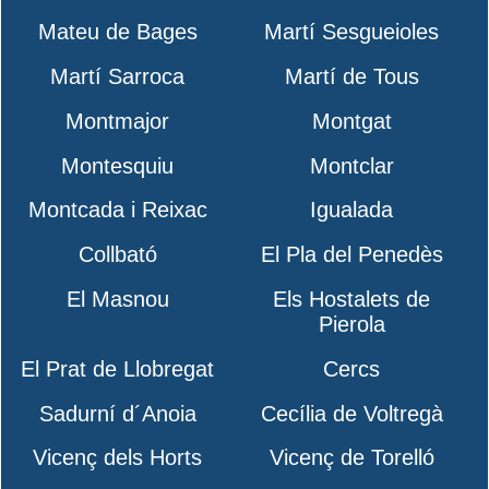
Mateu de Bages
Martí Sesgueioles
Martí Sarroca
Martí de Tous
Montmajor
Montgat
Montesquiu
Montclar
Montcada i Reixac
Igualada
Collbató
El Pla del Penedès
El Masnou
Els Hostalets de
Pierola
El Prat de Llobregat
Cercs
Sadurní d´Anoia
Cecília de Voltregà
Vicenç dels Horts
Vicenç de Torelló