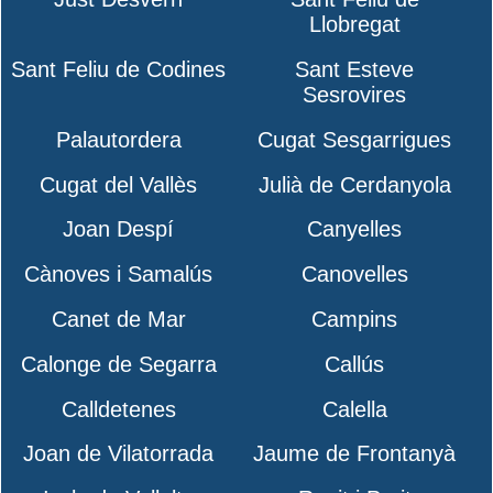
Llobregat
Sant Feliu de Codines
Sant Esteve
Sesrovires
Palautordera
Cugat Sesgarrigues
Cugat del Vallès
Julià de Cerdanyola
Joan Despí
Canyelles
Cànoves i Samalús
Canovelles
Canet de Mar
Campins
Calonge de Segarra
Callús
Calldetenes
Calella
Joan de Vilatorrada
Jaume de Frontanyà