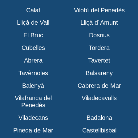
Calaf
Vilobí del Penedès
Lliçà de Vall
Lliçà d´Amunt
El Bruc
Dosrius
Cubelles
Tordera
Abrera
Tavertet
Tavèrnoles
Balsareny
Balenyà
Cabrera de Mar
Vilafranca del
Viladecavalls
Penedès
Viladecans
Badalona
Pineda de Mar
Castellbisbal