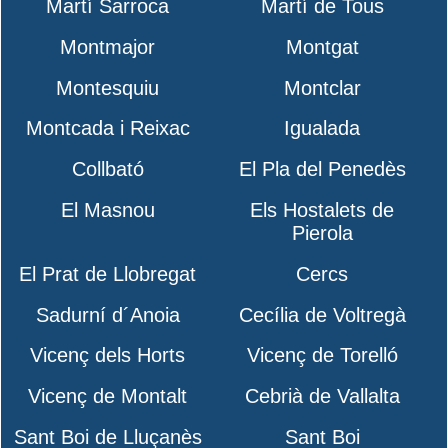
Martí Sarroca
Martí de Tous
Montmajor
Montgat
Montesquiu
Montclar
Montcada i Reixac
Igualada
Collbató
El Pla del Penedès
El Masnou
Els Hostalets de
Pierola
El Prat de Llobregat
Cercs
Sadurní d´Anoia
Cecília de Voltregà
Vicenç dels Horts
Vicenç de Torelló
Vicenç de Montalt
Cebrià de Vallalta
Sant Boi de Lluçanès
Sant Boi