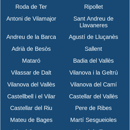
Roda de Ter
Ripollet
Antoni de Vilamajor
Sant Andreu de
Llavaneres
Andreu de la Barca
Agustí de Lluçanès
Adrià de Besòs
Sallent
Mataró
Badia del Vallès
Vilassar de Dalt
Vilanova i la Geltrú
Vilanova del Vallès
Vilanova del Camí
Castellbell i el Vilar
Castellar del Vallès
Castellar del Riu
Pere de Ribes
Mateu de Bages
Martí Sesgueioles