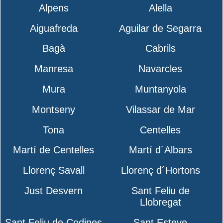
Alpens
Alella
Aiguafreda
Aguilar de Segarra
Bagà
Cabrils
Manresa
Navarcles
Mura
Muntanyola
Montseny
Vilassar de Mar
Tona
Centelles
Martí de Centelles
Martí d´Albars
Llorenç Savall
Llorenç d´Hortons
Just Desvern
Sant Feliu de
Llobregat
Sant Feliu de Codines
Sant Esteve