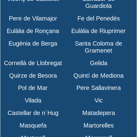
Guardiola
Pere de Vilamajor
Fe del Penedès
Eulàlia de Ronçana
Eulàlia de Riuprimer
Eugènia de Berga
Santa Coloma de
Gramenet
Cornellà de Llobregat
Gelida
Quirze de Besora
Quintí de Mediona
Pol de Mar
Pere Sallavinera
Vilada
Vic
Castellar de n´Hug
Matadepera
Masquefa
Martorelles