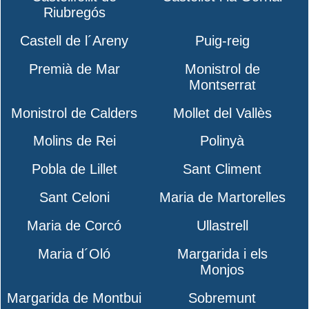
Riubregós
Castell de l´Areny
Puig-reig
Premià de Mar
Monistrol de
Montserrat
Monistrol de Calders
Mollet del Vallès
Molins de Rei
Polinyà
Pobla de Lillet
Sant Climent
Sant Celoni
Maria de Martorelles
Maria de Corcó
Ullastrell
Maria d´Oló
Margarida i els
Monjos
Margarida de Montbui
Sobremunt