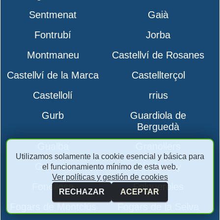
Sentmenat
Gaià
Fontrubí
Jorba
Montmaneu
Castellví de Rosanes
Castellví de la Marca
Castellterçol
Castellolí
rrius
Gurb
Guardiola de
Berguedà
Gualba
Granollers
Utilizamos solamente la cookie esencial y básica para
Granera
Gisclareny
el funcionamiento mínimo de esta web.
Ver políticas y gestión de cookies
Fonollosa
Folgueroles
RECHAZAR
ACEPTAR
Fogars de Montclús
Fogars de la Selva