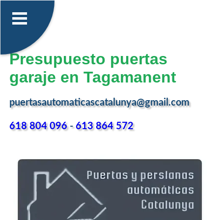
Presupuesto puertas
garaje en Tagamanent
puertasautomaticascatalunya@gmail.com
618 804 096
-
613 864 572