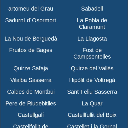
artomeu del Grau
Sabadell
Sadurní d´Osormort
La Pobla de
Claramunt
La Nou de Berguedà
La Llagosta
Fruitós de Bages
Fost de
Campsentelles
Quirze Safaja
Quirze del Vallès
Vilalba Sasserra
Hipòlit de Voltregà
Caldes de Montbui
Sant Feliu Sasserra
Pere de Riudebitlles
La Quar
Castellgalí
Castellfullit del Boix
Castellfollit de
Castellet i la Gornal