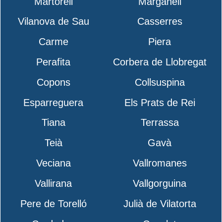
Martorell
Marganell
Vilanova de Sau
Casserres
Carme
Piera
Perafita
Corbera de Llobregat
Copons
Collsuspina
Esparreguera
Els Prats de Rei
Tiana
Terrassa
Teià
Gavà
Veciana
Vallromanes
Vallirana
Vallgorguina
Pere de Torelló
Julià de Vilatorta