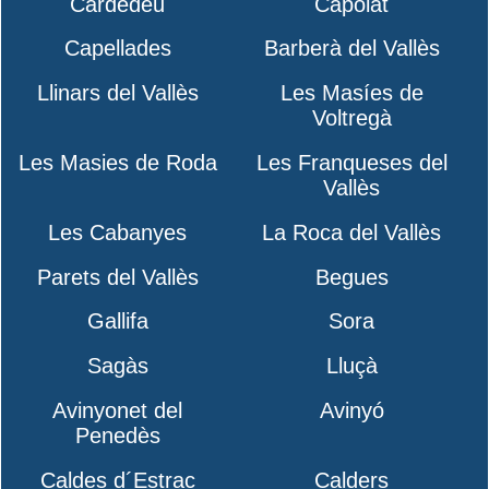
Cardedeu
Capolat
Capellades
Barberà del Vallès
Llinars del Vallès
Les Masíes de
Voltregà
Les Masies de Roda
Les Franqueses del
Vallès
Les Cabanyes
La Roca del Vallès
Parets del Vallès
Begues
Gallifa
Sora
Sagàs
Lluçà
Avinyonet del
Avinyó
Penedès
Caldes d´Estrac
Calders