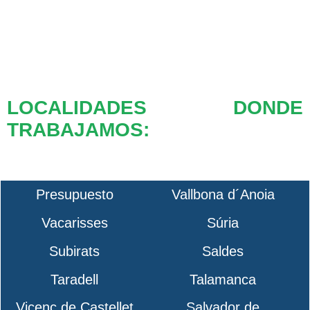
LOCALIDADES DONDE
TRABAJAMOS:
Presupuesto
Vallbona d´Anoia
Vacarisses
Súria
Subirats
Saldes
Taradell
Talamanca
Vicenç de Castellet
Salvador de