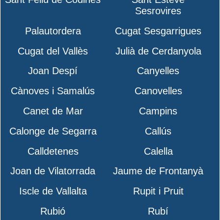
Sesrovires
Palautordera
Cugat Sesgarrigues
Cugat del Vallès
Julià de Cerdanyola
Joan Despí
Canyelles
Cànoves i Samalús
Canovelles
Canet de Mar
Campins
Calonge de Segarra
Callús
Calldetenes
Calella
Joan de Vilatorrada
Jaume de Frontanyà
Iscle de Vallalta
Rupit i Pruit
Rubió
Rubí