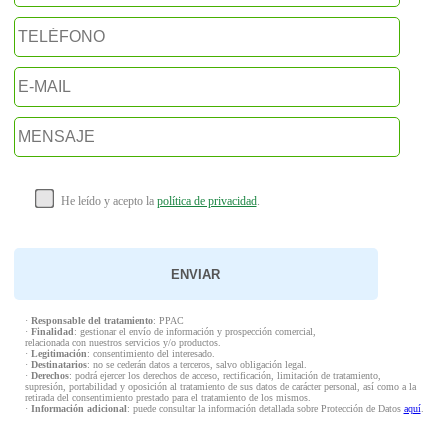
He leído y acepto la
política de privacidad
.
·
Responsable del tratamiento
: PPAC
·
Finalidad
: gestionar el envío de información y prospección comercial,
relacionada con nuestros servicios y/o productos.
·
Legitimación
: consentimiento del interesado.
·
Destinatarios
: no se cederán datos a terceros, salvo obligación legal.
·
Derechos
: podrá ejercer los derechos de acceso, rectificación, limitación de tratamiento,
supresión, portabilidad y oposición al tratamiento de sus datos de carácter personal, así como a la
retirada del consentimiento prestado para el tratamiento de los mismos.
·
Información adicional
: puede consultar la información detallada sobre Protección de Datos
aquí
.