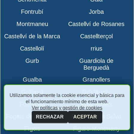
Fontrubí
Jorba
Montmaneu
Castellví de Rosanes
Castellví de la Marca
Castellterçol
Castellolí
rrius
Gurb
Guardiola de
Berguedà
Gualba
Granollers
Granera
Gisclareny
Utilizamos solamente la cookie esencial y básica para
el funcionamiento mínimo de esta web.
Fonollosa
Folgueroles
Ver políticas y gestión de cookies
Fogars de Montclús
Fogars de la Selva
RECHAZAR
ACEPTAR
Fígols
Figaró-Montmany