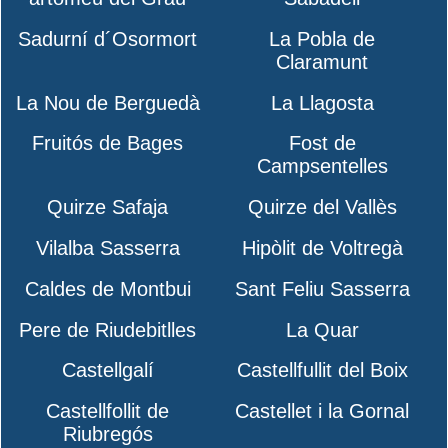
Sadurní d´Osormort
La Pobla de
Claramunt
La Nou de Berguedà
La Llagosta
Fruitós de Bages
Fost de
Campsentelles
Quirze Safaja
Quirze del Vallès
Vilalba Sasserra
Hipòlit de Voltregà
Caldes de Montbui
Sant Feliu Sasserra
Pere de Riudebitlles
La Quar
Castellgalí
Castellfullit del Boix
Castellfollit de
Castellet i la Gornal
Riubregós