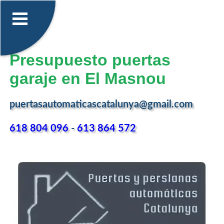
Presupuesto puertas
garaje en El Masnou
puertasautomaticascatalunya@gmail.com
618 804 096
-
613 864 572