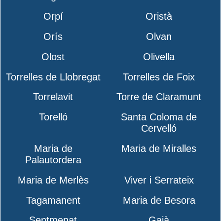
Orpí
Oristà
Orís
Olvan
Olost
Olivella
Torrelles de Llobregat
Torrelles de Foix
Torrelavit
Torre de Claramunt
Torelló
Santa Coloma de
Cervelló
Maria de
Maria de Miralles
Palautordera
Maria de Merlès
Viver i Serrateix
Tagamanent
Maria de Besora
Sentmenat
Gaià