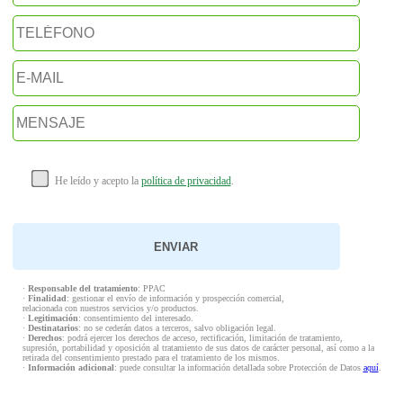
He leído y acepto la
política de privacidad
.
·
Responsable del tratamiento
: PPAC
·
Finalidad
: gestionar el envío de información y prospección comercial,
relacionada con nuestros servicios y/o productos.
·
Legitimación
: consentimiento del interesado.
·
Destinatarios
: no se cederán datos a terceros, salvo obligación legal.
·
Derechos
: podrá ejercer los derechos de acceso, rectificación, limitación de tratamiento,
supresión, portabilidad y oposición al tratamiento de sus datos de carácter personal, así como a la
retirada del consentimiento prestado para el tratamiento de los mismos.
·
Información adicional
: puede consultar la información detallada sobre Protección de Datos
aquí
.