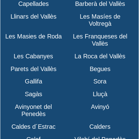
Capellades
Barberà del Vallès
Llinars del Vallès
Les Masíes de
Voltregà
Les Masies de Roda
Les Franqueses del
Vallès
Les Cabanyes
La Roca del Vallès
Parets del Vallès
Begues
Gallifa
Sora
Sagàs
Lluçà
Avinyonet del
Avinyó
Penedès
Caldes d´Estrac
Calders