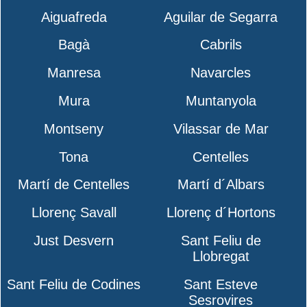
Aiguafreda
Aguilar de Segarra
Bagà
Cabrils
Manresa
Navarcles
Mura
Muntanyola
Montseny
Vilassar de Mar
Tona
Centelles
Martí de Centelles
Martí d´Albars
Llorenç Savall
Llorenç d´Hortons
Just Desvern
Sant Feliu de
Llobregat
Sant Feliu de Codines
Sant Esteve
Sesrovires