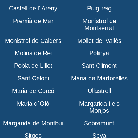
Castell de l´Areny
Puig-reig
Premià de Mar
Monistrol de
Montserrat
Monistrol de Calders
Mollet del Vallès
Molins de Rei
Polinyà
Pobla de Lillet
Sant Climent
Sant Celoni
Maria de Martorelles
Maria de Corcó
Ullastrell
Maria d´Oló
Margarida i els
Monjos
Margarida de Montbui
Sobremunt
Sitges
Seva