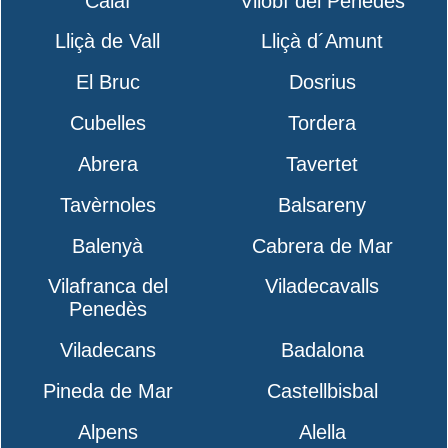
Calaf
Vilobí del Penedès
Lliçà de Vall
Lliçà d´Amunt
El Bruc
Dosrius
Cubelles
Tordera
Abrera
Tavertet
Tavèrnoles
Balsareny
Balenyà
Cabrera de Mar
Vilafranca del
Viladecavalls
Penedès
Viladecans
Badalona
Pineda de Mar
Castellbisbal
Alpens
Alella