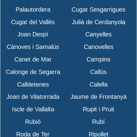
Palautordera
Cugat Sesgarrigues
Cugat del Vallès
Julià de Cerdanyola
Joan Despí
Canyelles
Cànoves i Samalús
Canovelles
Canet de Mar
Campins
Calonge de Segarra
Callús
Calldetenes
Calella
Joan de Vilatorrada
Jaume de Frontanyà
Iscle de Vallalta
Rupit i Pruit
Rubió
Rubí
Roda de Ter
Ripollet