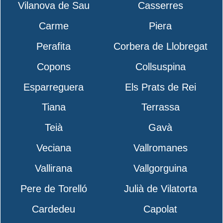
Vilanova de Sau
Casserres
Carme
Piera
Perafita
Corbera de Llobregat
Copons
Collsuspina
Esparreguera
Els Prats de Rei
Tiana
Terrassa
Teià
Gavà
Veciana
Vallromanes
Vallirana
Vallgorguina
Pere de Torelló
Julià de Vilatorta
Cardedeu
Capolat