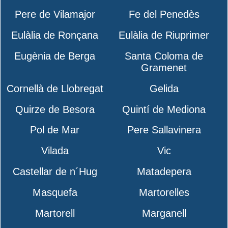
Pere de Vilamajor
Fe del Penedès
Eulàlia de Ronçana
Eulàlia de Riuprimer
Eugènia de Berga
Santa Coloma de
Gramenet
Cornellà de Llobregat
Gelida
Quirze de Besora
Quintí de Mediona
Pol de Mar
Pere Sallavinera
Vilada
Vic
Castellar de n´Hug
Matadepera
Masquefa
Martorelles
Martorell
Marganell