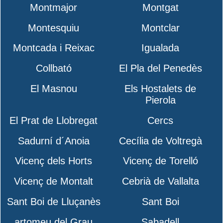
Montmajor
Montgat
Montesquiu
Montclar
Montcada i Reixac
Igualada
Collbató
El Pla del Penedès
El Masnou
Els Hostalets de
Pierola
El Prat de Llobregat
Cercs
Sadurní d´Anoia
Cecília de Voltregà
Vicenç dels Horts
Vicenç de Torelló
Vicenç de Montalt
Cebrià de Vallalta
Sant Boi de Lluçanès
Sant Boi
artomeu del Grau
Sabadell