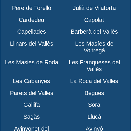
Pere de Torelló
Julià de Vilatorta
Cardedeu
Capolat
Capellades
Barberà del Vallès
Llinars del Vallès
Les Masíes de
Voltregà
Les Masies de Roda
Les Franqueses del
Vallès
Les Cabanyes
La Roca del Vallès
Parets del Vallès
Begues
Gallifa
Sora
Sagàs
Lluçà
Avinyonet del
Avinyó