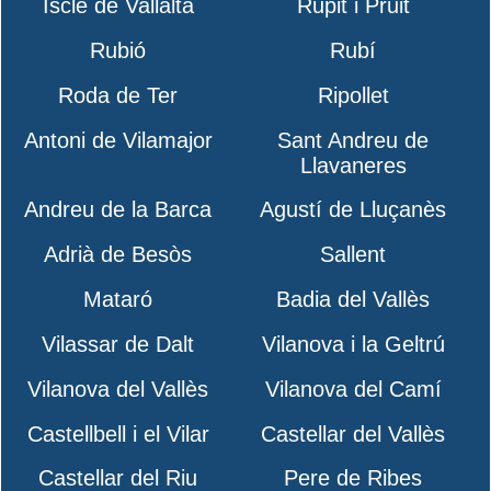
Iscle de Vallalta
Rupit i Pruit
Rubió
Rubí
Roda de Ter
Ripollet
Antoni de Vilamajor
Sant Andreu de
Llavaneres
Andreu de la Barca
Agustí de Lluçanès
Adrià de Besòs
Sallent
Mataró
Badia del Vallès
Vilassar de Dalt
Vilanova i la Geltrú
Vilanova del Vallès
Vilanova del Camí
Castellbell i el Vilar
Castellar del Vallès
Castellar del Riu
Pere de Ribes