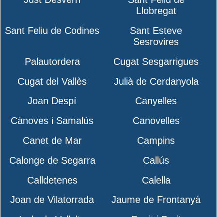
Llobregat
Sant Feliu de Codines
Sant Esteve
Sesrovires
Palautordera
Cugat Sesgarrigues
Cugat del Vallès
Julià de Cerdanyola
Joan Despí
Canyelles
Cànoves i Samalús
Canovelles
Canet de Mar
Campins
Calonge de Segarra
Callús
Calldetenes
Calella
Joan de Vilatorrada
Jaume de Frontanyà