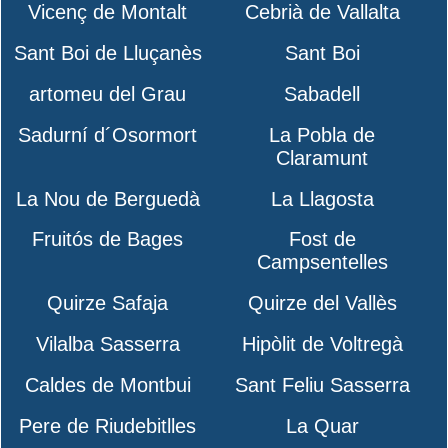
Vicenç de Montalt
Cebrià de Vallalta
Sant Boi de Lluçanès
Sant Boi
artomeu del Grau
Sabadell
Sadurní d´Osormort
La Pobla de
Claramunt
La Nou de Berguedà
La Llagosta
Fruitós de Bages
Fost de
Campsentelles
Quirze Safaja
Quirze del Vallès
Vilalba Sasserra
Hipòlit de Voltregà
Caldes de Montbui
Sant Feliu Sasserra
Pere de Riudebitlles
La Quar