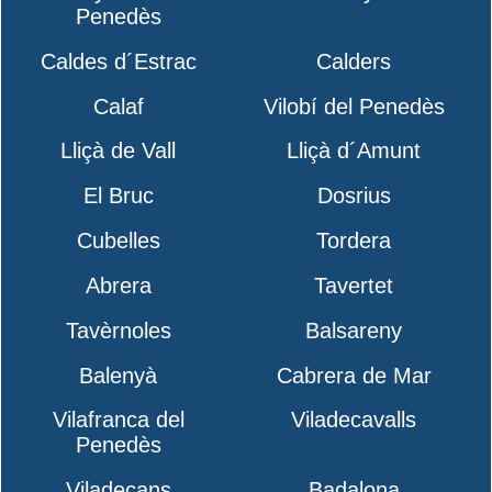
Penedès
Caldes d´Estrac
Calders
Calaf
Vilobí del Penedès
Lliçà de Vall
Lliçà d´Amunt
El Bruc
Dosrius
Cubelles
Tordera
Abrera
Tavertet
Tavèrnoles
Balsareny
Balenyà
Cabrera de Mar
Vilafranca del
Viladecavalls
Penedès
Viladecans
Badalona