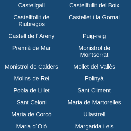
Castellgalí
Castellfullit del Boix
Castellfollit de
Castellet i la Gornal
Riubregós
Castell de l´Areny
Puig-reig
Premià de Mar
Monistrol de
Montserrat
Monistrol de Calders
Mollet del Vallès
Molins de Rei
Polinyà
Pobla de Lillet
Sant Climent
Sant Celoni
Maria de Martorelles
Maria de Corcó
Ullastrell
Maria d´Oló
Margarida i els