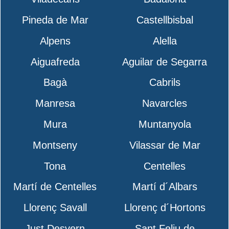
Pineda de Mar
Castellbisbal
Alpens
Alella
Aiguafreda
Aguilar de Segarra
Bagà
Cabrils
Manresa
Navarcles
Mura
Muntanyola
Montseny
Vilassar de Mar
Tona
Centelles
Martí de Centelles
Martí d´Albars
Llorenç Savall
Llorenç d´Hortons
Just Desvern
Sant Feliu de