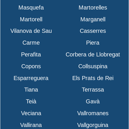
Masquefa
Martorelles
Martorell
Marganell
Vilanova de Sau
Casserres
Carme
Piera
Perafita
Corbera de Llobregat
Copons
Collsuspina
Esparreguera
Els Prats de Rei
Tiana
Terrassa
Teià
Gavà
Veciana
Vallromanes
Vallirana
Vallgorguina