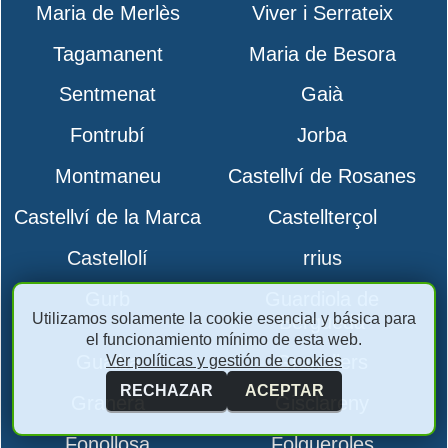
Maria de Merlès
Viver i Serrateix
Tagamanent
Maria de Besora
Sentmenat
Gaià
Fontrubí
Jorba
Montmaneu
Castellví de Rosanes
Castellví de la Marca
Castellterçol
Castellolí
rrius
Gurb
Guardiola de
Utilizamos solamente la cookie esencial y básica para
Berguedà
el funcionamiento mínimo de esta web.
Gualba
Granollers
Ver políticas y gestión de cookies
RECHAZAR
ACEPTAR
Granera
Gisclareny
Fonollosa
Folgueroles