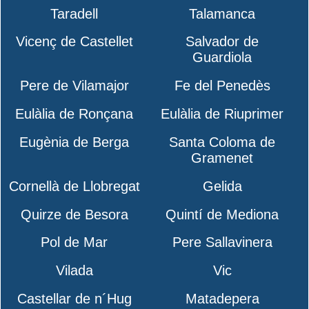
Taradell
Talamanca
Vicenç de Castellet
Salvador de
Guardiola
Pere de Vilamajor
Fe del Penedès
Eulàlia de Ronçana
Eulàlia de Riuprimer
Eugènia de Berga
Santa Coloma de
Gramenet
Cornellà de Llobregat
Gelida
Quirze de Besora
Quintí de Mediona
Pol de Mar
Pere Sallavinera
Vilada
Vic
Castellar de n´Hug
Matadepera