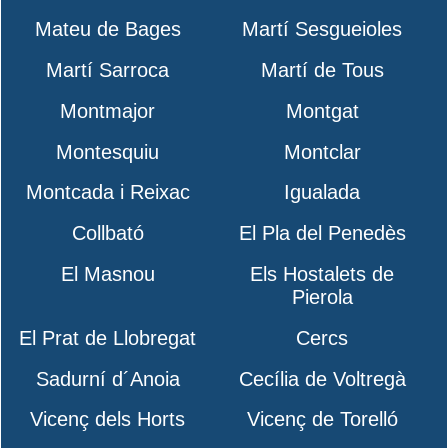
Mateu de Bages
Martí Sesgueioles
Martí Sarroca
Martí de Tous
Montmajor
Montgat
Montesquiu
Montclar
Montcada i Reixac
Igualada
Collbató
El Pla del Penedès
El Masnou
Els Hostalets de
Pierola
El Prat de Llobregat
Cercs
Sadurní d´Anoia
Cecília de Voltregà
Vicenç dels Horts
Vicenç de Torelló