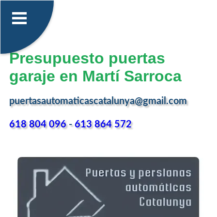
Presupuesto puertas
garaje en Martí Sarroca
puertasautomaticascatalunya@gmail.com
618 804 096
-
613 864 572