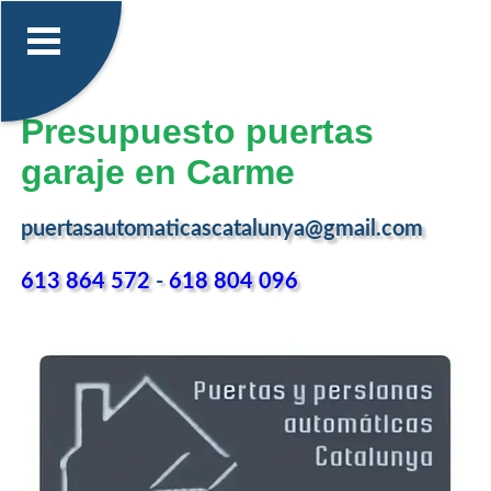
Presupuesto puertas
garaje en Carme
puertasautomaticascatalunya@gmail.com
613 864 572
-
618 804 096