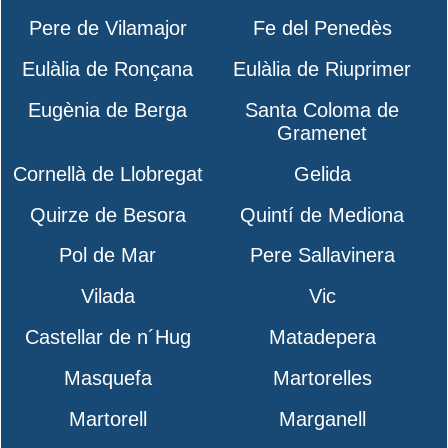
Pere de Vilamajor
Fe del Penedès
Eulàlia de Ronçana
Eulàlia de Riuprimer
Eugènia de Berga
Santa Coloma de
Gramenet
Cornellà de Llobregat
Gelida
Quirze de Besora
Quintí de Mediona
Pol de Mar
Pere Sallavinera
Vilada
Vic
Castellar de n´Hug
Matadepera
Masquefa
Martorelles
Martorell
Marganell