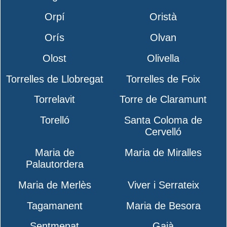
Orpí
Oristà
Orís
Olvan
Olost
Olivella
Torrelles de Llobregat
Torrelles de Foix
Torrelavit
Torre de Claramunt
Torelló
Santa Coloma de
Cervelló
Maria de
Maria de Miralles
Palautordera
Maria de Merlès
Viver i Serrateix
Tagamanent
Maria de Besora
Sentmenat
Gaià