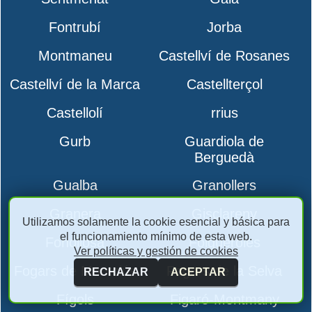
Fontrubí
Jorba
Montmaneu
Castellví de Rosanes
Castellví de la Marca
Castellterçol
Castellolí
rrius
Gurb
Guardiola de
Berguedà
Gualba
Granollers
Granera
Gisclareny
Utilizamos solamente la cookie esencial y básica para
el funcionamiento mínimo de esta web.
Fonollosa
Folgueroles
Ver políticas y gestión de cookies
Fogars de Montclús
Fogars de la Selva
RECHAZAR
ACEPTAR
Fígols
Figaró-Montmany