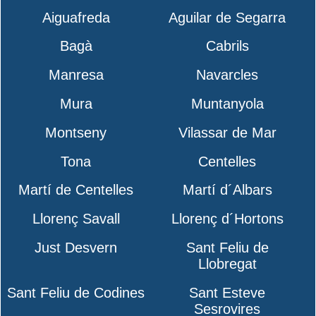
Aiguafreda
Aguilar de Segarra
Bagà
Cabrils
Manresa
Navarcles
Mura
Muntanyola
Montseny
Vilassar de Mar
Tona
Centelles
Martí de Centelles
Martí d´Albars
Llorenç Savall
Llorenç d´Hortons
Just Desvern
Sant Feliu de
Llobregat
Sant Feliu de Codines
Sant Esteve
Sesrovires