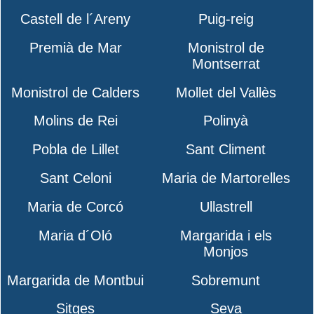
Castell de l´Areny
Puig-reig
Premià de Mar
Monistrol de
Montserrat
Monistrol de Calders
Mollet del Vallès
Molins de Rei
Polinyà
Pobla de Lillet
Sant Climent
Sant Celoni
Maria de Martorelles
Maria de Corcó
Ullastrell
Maria d´Oló
Margarida i els
Monjos
Margarida de Montbui
Sobremunt
Sitges
Seva