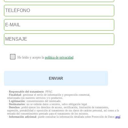
He leído y acepto la
política de privacidad
.
·
Responsable del tratamiento
: PPAC
·
Finalidad
: gestionar el envío de información y prospección comercial,
relacionada con nuestros servicios y/o productos.
·
Legitimación
: consentimiento del interesado.
·
Destinatarios
: no se cederán datos a terceros, salvo obligación legal.
·
Derechos
: podrá ejercer los derechos de acceso, rectificación, limitación de tratamiento,
supresión, portabilidad y oposición al tratamiento de sus datos de carácter personal, así como a la
retirada del consentimiento prestado para el tratamiento de los mismos.
·
Información adicional
: puede consultar la información detallada sobre Protección de Datos
aquí
.