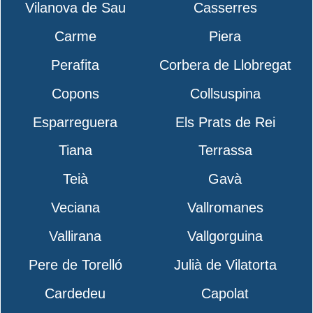
Vilanova de Sau
Casserres
Carme
Piera
Perafita
Corbera de Llobregat
Copons
Collsuspina
Esparreguera
Els Prats de Rei
Tiana
Terrassa
Teià
Gavà
Veciana
Vallromanes
Vallirana
Vallgorguina
Pere de Torelló
Julià de Vilatorta
Cardedeu
Capolat