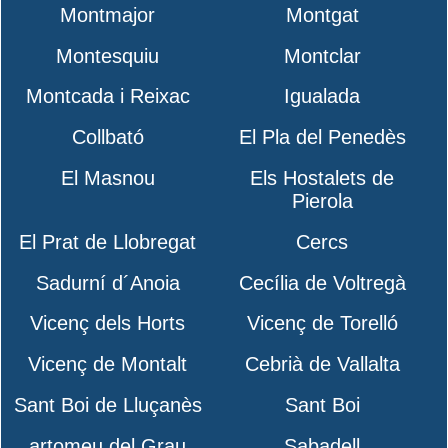
Montmajor
Montgat
Montesquiu
Montclar
Montcada i Reixac
Igualada
Collbató
El Pla del Penedès
El Masnou
Els Hostalets de
Pierola
El Prat de Llobregat
Cercs
Sadurní d´Anoia
Cecília de Voltregà
Vicenç dels Horts
Vicenç de Torelló
Vicenç de Montalt
Cebrià de Vallalta
Sant Boi de Lluçanès
Sant Boi
artomeu del Grau
Sabadell