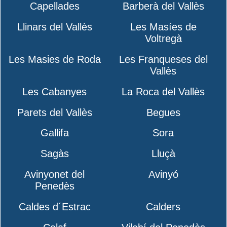
Capellades
Barberà del Vallès
Llinars del Vallès
Les Masíes de
Voltregà
Les Masies de Roda
Les Franqueses del
Vallès
Les Cabanyes
La Roca del Vallès
Parets del Vallès
Begues
Gallifa
Sora
Sagàs
Lluçà
Avinyonet del
Avinyó
Penedès
Caldes d´Estrac
Calders