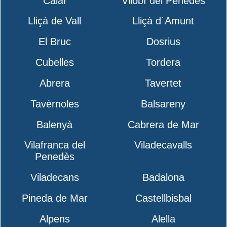
Calaf
Vilobí del Penedès
Lliçà de Vall
Lliçà d´Amunt
El Bruc
Dosrius
Cubelles
Tordera
Abrera
Tavertet
Tavèrnoles
Balsareny
Balenyà
Cabrera de Mar
Vilafranca del
Viladecavalls
Penedès
Viladecans
Badalona
Pineda de Mar
Castellbisbal
Alpens
Alella