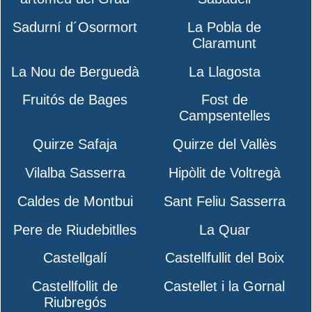
Sadurní d´Osormort
La Pobla de
Claramunt
La Nou de Berguedà
La Llagosta
Fruitós de Bages
Fost de
Campsentelles
Quirze Safaja
Quirze del Vallès
Vilalba Sasserra
Hipòlit de Voltregà
Caldes de Montbui
Sant Feliu Sasserra
Pere de Riudebitlles
La Quar
Castellgalí
Castellfullit del Boix
Castellfollit de
Castellet i la Gornal
Riubregós