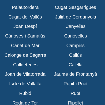
Palautordera
Cugat Sesgarrigues
Cugat del Vallès
Julià de Cerdanyola
Joan Despí
Canyelles
Cànoves i Samalús
Canovelles
Canet de Mar
Campins
Calonge de Segarra
Callús
Calldetenes
Calella
Joan de Vilatorrada
Jaume de Frontanyà
Iscle de Vallalta
Rupit i Pruit
Rubió
Rubí
Roda de Ter
Ripollet