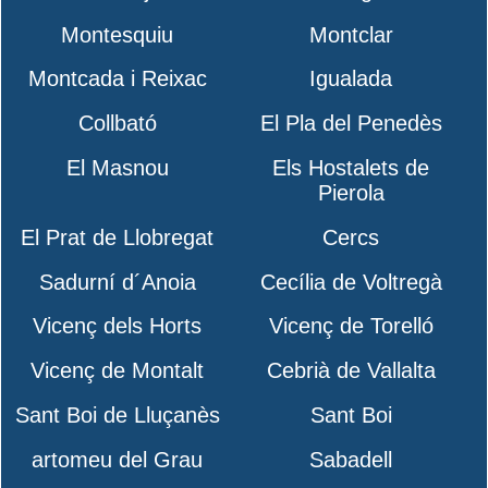
Montesquiu
Montclar
Montcada i Reixac
Igualada
Collbató
El Pla del Penedès
El Masnou
Els Hostalets de
Pierola
El Prat de Llobregat
Cercs
Sadurní d´Anoia
Cecília de Voltregà
Vicenç dels Horts
Vicenç de Torelló
Vicenç de Montalt
Cebrià de Vallalta
Sant Boi de Lluçanès
Sant Boi
artomeu del Grau
Sabadell