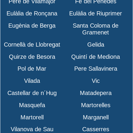
Pere de Vilamajor
Fe del Penedès
Eulàlia de Ronçana
Eulàlia de Riuprimer
Eugènia de Berga
Santa Coloma de
Gramenet
Cornellà de Llobregat
Gelida
Quirze de Besora
Quintí de Mediona
Pol de Mar
Pere Sallavinera
Vilada
Vic
Castellar de n´Hug
Matadepera
Masquefa
Martorelles
Martorell
Marganell
Vilanova de Sau
Casserres