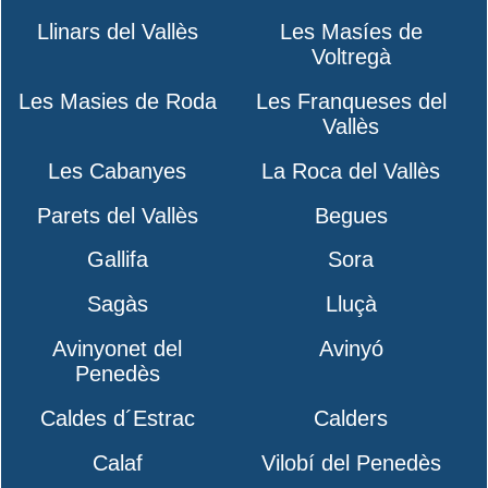
Llinars del Vallès
Les Masíes de
Voltregà
Les Masies de Roda
Les Franqueses del
Vallès
Les Cabanyes
La Roca del Vallès
Parets del Vallès
Begues
Gallifa
Sora
Sagàs
Lluçà
Avinyonet del
Avinyó
Penedès
Caldes d´Estrac
Calders
Calaf
Vilobí del Penedès