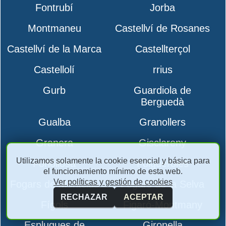
Fontrubí
Jorba
Montmaneu
Castellví de Rosanes
Castellví de la Marca
Castellterçol
Castellolí
rrius
Gurb
Guardiola de
Berguedà
Gualba
Granollers
Granera
Gisclareny
Utilizamos solamente la cookie esencial y básica para
Fonollosa
Folgueroles
el funcionamiento mínimo de esta web.
Ver políticas y gestión de cookies
Fogars de Montclús
Fogars de la Selva
RECHAZAR
ACEPTAR
Fígols
Figaró-Montmany
Esplugues de
Gironella