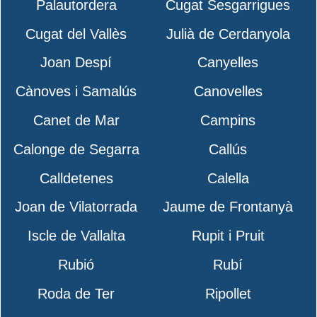
Palautordera
Cugat Sesgarrigues
Cugat del Vallès
Julià de Cerdanyola
Joan Despí
Canyelles
Cànoves i Samalús
Canovelles
Canet de Mar
Campins
Calonge de Segarra
Callús
Calldetenes
Calella
Joan de Vilatorrada
Jaume de Frontanyà
Iscle de Vallalta
Rupit i Pruit
Rubió
Rubí
Roda de Ter
Ripollet