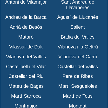
Antoni de Vilamajor
Sant Andreu de
Llavaneres
Andreu de la Barca
Agustí de Lluçanès
Adrià de Besòs
Sallent
Mataró
Badia del Vallès
Vilassar de Dalt
Vilanova i la Geltrú
Vilanova del Vallès
Vilanova del Camí
Castellbell i el Vilar
Castellar del Vallès
Castellar del Riu
Pere de Ribes
Mateu de Bages
Martí Sesgueioles
Martí Sarroca
Martí de Tous
Montmajor
Montgat