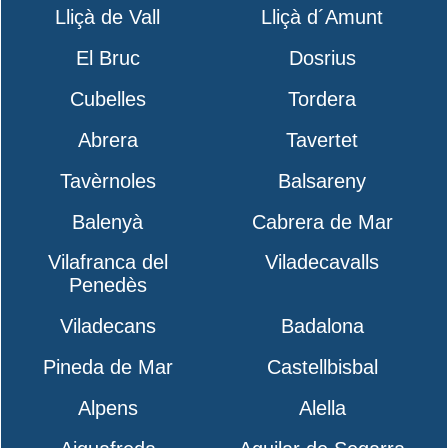
Lliçà de Vall
Lliçà d´Amunt
El Bruc
Dosrius
Cubelles
Tordera
Abrera
Tavertet
Tavèrnoles
Balsareny
Balenyà
Cabrera de Mar
Vilafranca del
Viladecavalls
Penedès
Viladecans
Badalona
Pineda de Mar
Castellbisbal
Alpens
Alella