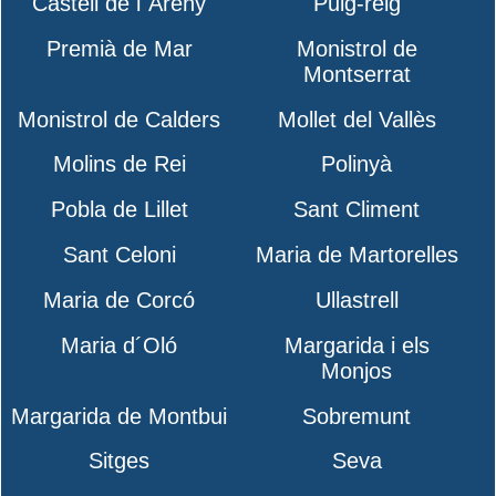
Castell de l´Areny
Puig-reig
Premià de Mar
Monistrol de
Montserrat
Monistrol de Calders
Mollet del Vallès
Molins de Rei
Polinyà
Pobla de Lillet
Sant Climent
Sant Celoni
Maria de Martorelles
Maria de Corcó
Ullastrell
Maria d´Oló
Margarida i els
Monjos
Margarida de Montbui
Sobremunt
Sitges
Seva