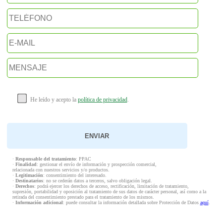
He leído y acepto la
política de privacidad
.
·
Responsable del tratamiento
: PPAC
·
Finalidad
: gestionar el envío de información y prospección comercial,
relacionada con nuestros servicios y/o productos.
·
Legitimación
: consentimiento del interesado.
·
Destinatarios
: no se cederán datos a terceros, salvo obligación legal.
·
Derechos
: podrá ejercer los derechos de acceso, rectificación, limitación de tratamiento,
supresión, portabilidad y oposición al tratamiento de sus datos de carácter personal, así como a la
retirada del consentimiento prestado para el tratamiento de los mismos.
·
Información adicional
: puede consultar la información detallada sobre Protección de Datos
aquí
.