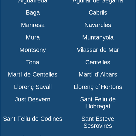
Aiguafreda
Aguilar de Segarra
Bagà
Cabrils
Manresa
Navarcles
Mura
Muntanyola
Montseny
Vilassar de Mar
Tona
Centelles
Martí de Centelles
Martí d´Albars
Llorenç Savall
Llorenç d´Hortons
Just Desvern
Sant Feliu de
Llobregat
Sant Feliu de Codines
Sant Esteve
Sesrovires