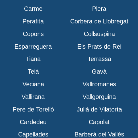
Carme
Piera
Perafita
Corbera de Llobregat
Copons
Collsuspina
Esparreguera
Els Prats de Rei
Tiana
Terrassa
Teià
Gavà
Veciana
Vallromanes
Vallirana
Vallgorguina
Pere de Torelló
Julià de Vilatorta
Cardedeu
Capolat
Capellades
Barberà del Vallès