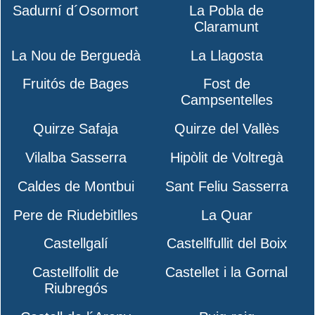
Sadurní d´Osormort
La Pobla de
Claramunt
La Nou de Berguedà
La Llagosta
Fruitós de Bages
Fost de
Campsentelles
Quirze Safaja
Quirze del Vallès
Vilalba Sasserra
Hipòlit de Voltregà
Caldes de Montbui
Sant Feliu Sasserra
Pere de Riudebitlles
La Quar
Castellgalí
Castellfullit del Boix
Castellfollit de
Castellet i la Gornal
Riubregós