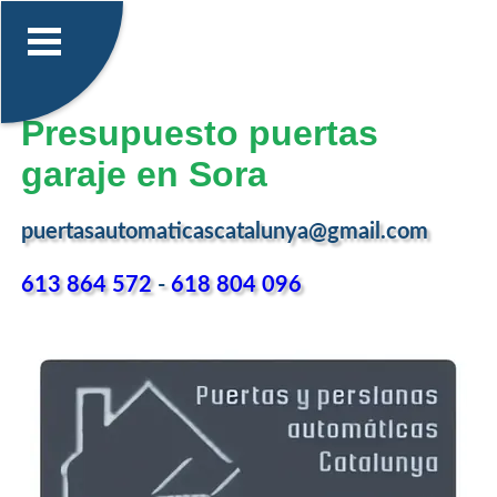
Presupuesto puertas
garaje en Sora
puertasautomaticascatalunya@gmail.com
613 864 572
-
618 804 096