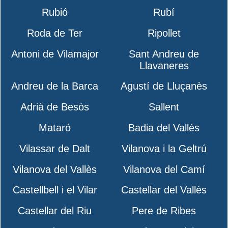
Rubió
Rubí
Roda de Ter
Ripollet
Antoni de Vilamajor
Sant Andreu de
Llavaneres
Andreu de la Barca
Agustí de Lluçanès
Adrià de Besòs
Sallent
Mataró
Badia del Vallès
Vilassar de Dalt
Vilanova i la Geltrú
Vilanova del Vallès
Vilanova del Camí
Castellbell i el Vilar
Castellar del Vallès
Castellar del Riu
Pere de Ribes