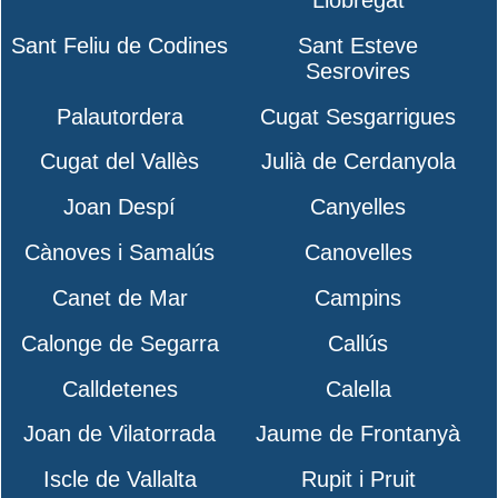
Llobregat
Sant Feliu de Codines
Sant Esteve
Sesrovires
Palautordera
Cugat Sesgarrigues
Cugat del Vallès
Julià de Cerdanyola
Joan Despí
Canyelles
Cànoves i Samalús
Canovelles
Canet de Mar
Campins
Calonge de Segarra
Callús
Calldetenes
Calella
Joan de Vilatorrada
Jaume de Frontanyà
Iscle de Vallalta
Rupit i Pruit