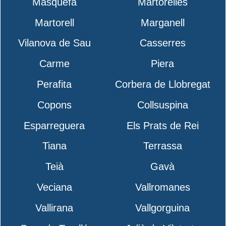
Masquefa
Martorelles
Martorell
Marganell
Vilanova de Sau
Casserres
Carme
Piera
Perafita
Corbera de Llobregat
Copons
Collsuspina
Esparreguera
Els Prats de Rei
Tiana
Terrassa
Teià
Gavà
Veciana
Vallromanes
Vallirana
Vallgorguina