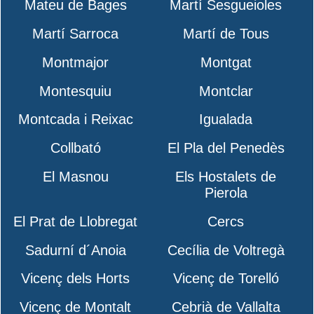
Mateu de Bages
Martí Sesgueioles
Martí Sarroca
Martí de Tous
Montmajor
Montgat
Montesquiu
Montclar
Montcada i Reixac
Igualada
Collbató
El Pla del Penedès
El Masnou
Els Hostalets de
Pierola
El Prat de Llobregat
Cercs
Sadurní d´Anoia
Cecília de Voltregà
Vicenç dels Horts
Vicenç de Torelló
Vicenç de Montalt
Cebrià de Vallalta