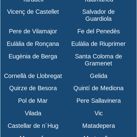
Vicenç de Castellet
Salvador de
Guardiola
Pere de Vilamajor
Fe del Penedès
Eulàlia de Ronçana
Eulàlia de Riuprimer
Eugènia de Berga
Santa Coloma de
Gramenet
Cornellà de Llobregat
Gelida
Quirze de Besora
Quintí de Mediona
Pol de Mar
Pere Sallavinera
Vilada
Vic
Castellar de n´Hug
Matadepera