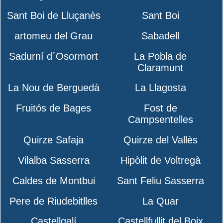
Sant Boi de Lluçanès
Sant Boi
artomeu del Grau
Sabadell
Sadurní d´Osormort
La Pobla de
Claramunt
La Nou de Berguedà
La Llagosta
Fruitós de Bages
Fost de
Campsentelles
Quirze Safaja
Quirze del Vallès
Vilalba Sasserra
Hipòlit de Voltregà
Caldes de Montbui
Sant Feliu Sasserra
Pere de Riudebitlles
La Quar
Castellgalí
Castellfullit del Boix