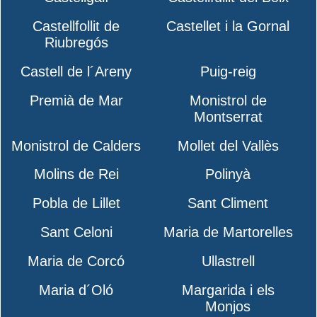
Castellfollit de
Castellet i la Gornal
Riubregós
Castell de l´Areny
Puig-reig
Premià de Mar
Monistrol de
Montserrat
Monistrol de Calders
Mollet del Vallès
Molins de Rei
Polinyà
Pobla de Lillet
Sant Climent
Sant Celoni
Maria de Martorelles
Maria de Corcó
Ullastrell
Maria d´Oló
Margarida i els
Monjos