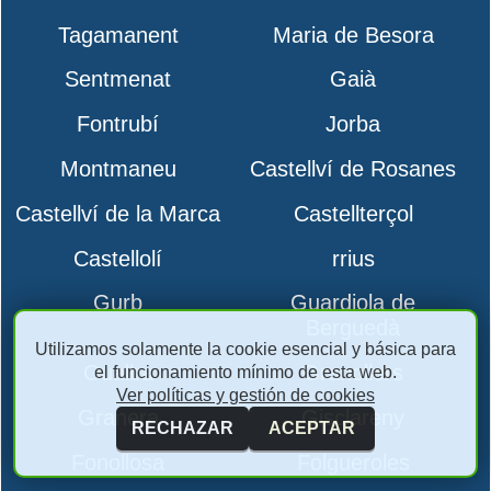
Tagamanent
Maria de Besora
Sentmenat
Gaià
Fontrubí
Jorba
Montmaneu
Castellví de Rosanes
Castellví de la Marca
Castellterçol
Castellolí
rrius
Gurb
Guardiola de
Berguedà
Utilizamos solamente la cookie esencial y básica para
Gualba
Granollers
el funcionamiento mínimo de esta web.
Ver políticas y gestión de cookies
Granera
Gisclareny
RECHAZAR
ACEPTAR
Fonollosa
Folgueroles