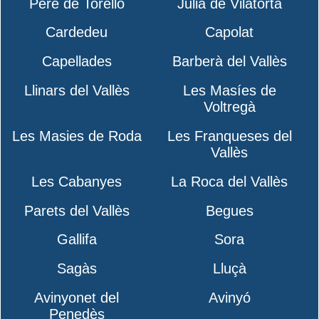
Pere de Torelló
Julià de Vilatorta
Cardedeu
Capolat
Capellades
Barberà del Vallès
Llinars del Vallès
Les Masíes de
Voltregà
Les Masies de Roda
Les Franqueses del
Vallès
Les Cabanyes
La Roca del Vallès
Parets del Vallès
Begues
Gallifa
Sora
Sagàs
Lluçà
Avinyonet del
Avinyó
Penedès