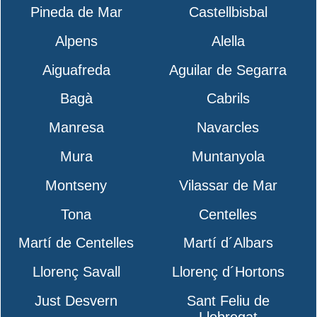
Pineda de Mar
Castellbisbal
Alpens
Alella
Aiguafreda
Aguilar de Segarra
Bagà
Cabrils
Manresa
Navarcles
Mura
Muntanyola
Montseny
Vilassar de Mar
Tona
Centelles
Martí de Centelles
Martí d´Albars
Llorenç Savall
Llorenç d´Hortons
Just Desvern
Sant Feliu de