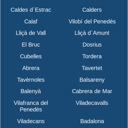
Caldes d´Estrac
Calders
Calaf
Vilobí del Penedès
Lliçà de Vall
Lliçà d´Amunt
El Bruc
Dosrius
Cubelles
Tordera
Abrera
Tavertet
Tavèrnoles
Balsareny
Balenyà
Cabrera de Mar
Vilafranca del
Viladecavalls
Penedès
Viladecans
Badalona