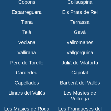
Copons
Collsuspina
Esparreguera
Els Prats de Rei
Tiana
Terrassa
Teià
Gavà
Veciana
Vallromanes
Vallirana
Vallgorguina
Pere de Torelló
Julià de Vilatorta
Cardedeu
Capolat
Capellades
Barberà del Vallès
Llinars del Vallès
Les Masíes de
Voltregà
Les Masies de Roda
Les Franqueses del