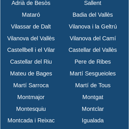
Adrià de Besòs
Sallent
Mataró
Badia del Vallès
Vilassar de Dalt
Vilanova i la Geltrú
Vilanova del Vallès
Vilanova del Camí
Castellbell i el Vilar
Castellar del Vallès
Castellar del Riu
Pere de Ribes
Mateu de Bages
Martí Sesgueioles
Martí Sarroca
Martí de Tous
Montmajor
Montgat
Montesquiu
Montclar
Montcada i Reixac
Igualada