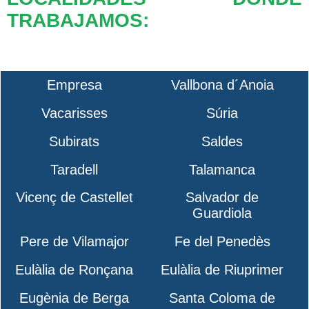
TRABAJAMOS:
Empresa
Vallbona d´Anoia
Vacarisses
Súria
Subirats
Saldes
Taradell
Talamanca
Vicenç de Castellet
Salvador de
Guardiola
Pere de Vilamajor
Fe del Penedès
Eulàlia de Ronçana
Eulàlia de Riuprimer
Eugènia de Berga
Santa Coloma de