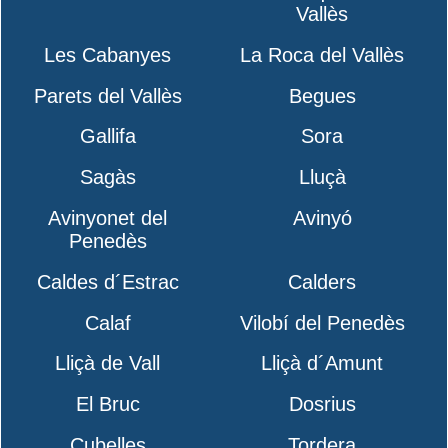
Vallès
Les Cabanyes
La Roca del Vallès
Parets del Vallès
Begues
Gallifa
Sora
Sagàs
Lluçà
Avinyonet del
Avinyó
Penedès
Caldes d´Estrac
Calders
Calaf
Vilobí del Penedès
Lliçà de Vall
Lliçà d´Amunt
El Bruc
Dosrius
Cubelles
Tordera