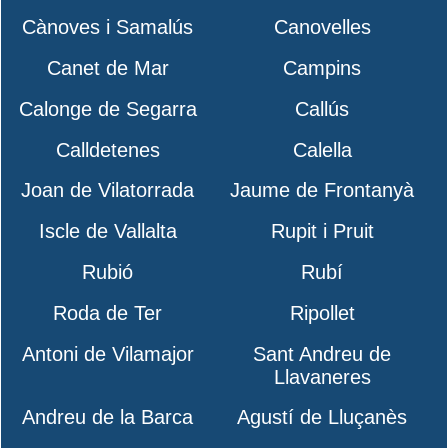
Cànoves i Samalús
Canovelles
Canet de Mar
Campins
Calonge de Segarra
Callús
Calldetenes
Calella
Joan de Vilatorrada
Jaume de Frontanyà
Iscle de Vallalta
Rupit i Pruit
Rubió
Rubí
Roda de Ter
Ripollet
Antoni de Vilamajor
Sant Andreu de
Llavaneres
Andreu de la Barca
Agustí de Lluçanès