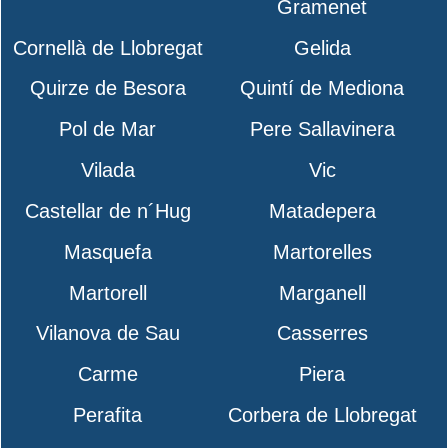
Gramenet
Cornellà de Llobregat
Gelida
Quirze de Besora
Quintí de Mediona
Pol de Mar
Pere Sallavinera
Vilada
Vic
Castellar de n´Hug
Matadepera
Masquefa
Martorelles
Martorell
Marganell
Vilanova de Sau
Casserres
Carme
Piera
Perafita
Corbera de Llobregat