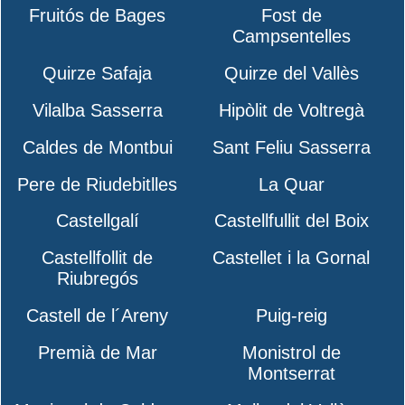
Fruitós de Bages
Fost de
Campsentelles
Quirze Safaja
Quirze del Vallès
Vilalba Sasserra
Hipòlit de Voltregà
Caldes de Montbui
Sant Feliu Sasserra
Pere de Riudebitlles
La Quar
Castellgalí
Castellfullit del Boix
Castellfollit de
Castellet i la Gornal
Riubregós
Castell de l´Areny
Puig-reig
Premià de Mar
Monistrol de
Montserrat