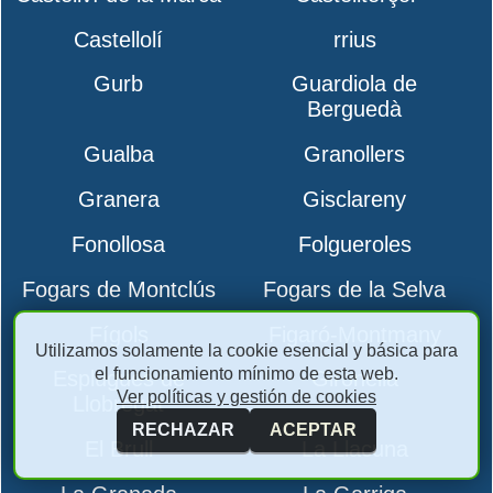
Castellolí
rrius
Gurb
Guardiola de
Berguedà
Gualba
Granollers
Granera
Gisclareny
Fonollosa
Folgueroles
Fogars de Montclús
Fogars de la Selva
Fígols
Figaró-Montmany
Utilizamos solamente la cookie esencial y básica para
el funcionamiento mínimo de esta web.
Esplugues de
Gironella
Ver políticas y gestión de cookies
Llobregat
RECHAZAR
ACEPTAR
El Brull
La Llacuna