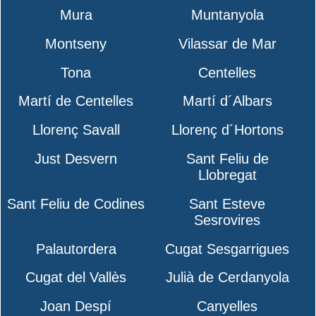
Mura
Muntanyola
Montseny
Vilassar de Mar
Tona
Centelles
Martí de Centelles
Martí d´Albars
Llorenç Savall
Llorenç d´Hortons
Just Desvern
Sant Feliu de
Llobregat
Sant Feliu de Codines
Sant Esteve
Sesrovires
Palautordera
Cugat Sesgarrigues
Cugat del Vallès
Julià de Cerdanyola
Joan Despí
Canyelles