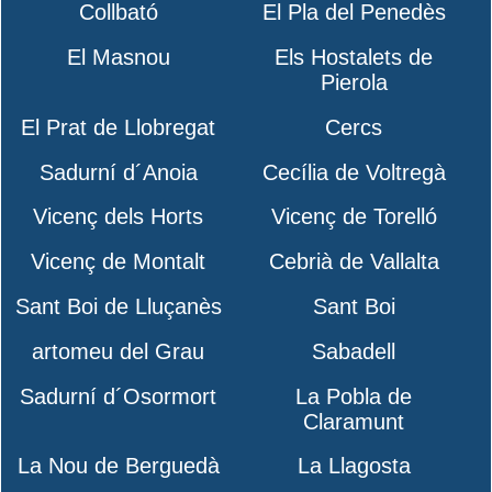
Collbató
El Pla del Penedès
El Masnou
Els Hostalets de
Pierola
El Prat de Llobregat
Cercs
Sadurní d´Anoia
Cecília de Voltregà
Vicenç dels Horts
Vicenç de Torelló
Vicenç de Montalt
Cebrià de Vallalta
Sant Boi de Lluçanès
Sant Boi
artomeu del Grau
Sabadell
Sadurní d´Osormort
La Pobla de
Claramunt
La Nou de Berguedà
La Llagosta