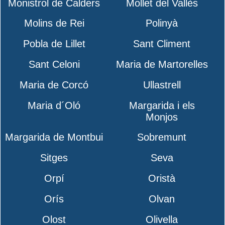
Monistrol de Calders
Mollet del Vallès
Molins de Rei
Polinyà
Pobla de Lillet
Sant Climent
Sant Celoni
Maria de Martorelles
Maria de Corcó
Ullastrell
Maria d´Oló
Margarida i els
Monjos
Margarida de Montbui
Sobremunt
Sitges
Seva
Orpí
Oristà
Orís
Olvan
Olost
Olivella