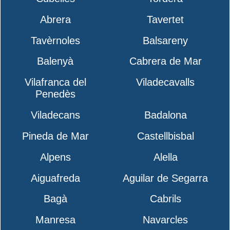
Abrera
Tavertet
Tavèrnoles
Balsareny
Balenyà
Cabrera de Mar
Vilafranca del
Viladecavalls
Penedès
Viladecans
Badalona
Pineda de Mar
Castellbisbal
Alpens
Alella
Aiguafreda
Aguilar de Segarra
Bagà
Cabrils
Manresa
Navarcles