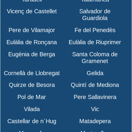
Vicenç de Castellet
Salvador de
Guardiola
Pere de Vilamajor
Fe del Penedès
Eulàlia de Ronçana
Eulàlia de Riuprimer
Eugènia de Berga
Santa Coloma de
Gramenet
Cornellà de Llobregat
Gelida
Quirze de Besora
Quintí de Mediona
Pol de Mar
Pere Sallavinera
Vilada
Vic
Castellar de n´Hug
Matadepera