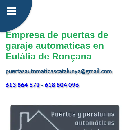
Empresa de puertas de
garaje automaticas en
Eulàlia de Ronçana
puertasautomaticascatalunya@gmail.com
613 864 572
-
618 804 096