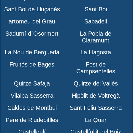
Sant Boi de Lluçanès
Sant Boi
artomeu del Grau
Sabadell
Sadurní d´Osormort
La Pobla de
Claramunt
La Nou de Berguedà
La Llagosta
Fruitós de Bages
Fost de
Campsentelles
Quirze Safaja
Quirze del Vallès
Vilalba Sasserra
Hipòlit de Voltregà
Caldes de Montbui
Sant Feliu Sasserra
Pere de Riudebitlles
La Quar
Castellgalí
Castellfullit del Boix