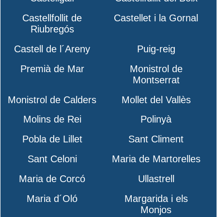
Castellfollit de
Castellet i la Gornal
Riubregós
Castell de l´Areny
Puig-reig
Premià de Mar
Monistrol de
Montserrat
Monistrol de Calders
Mollet del Vallès
Molins de Rei
Polinyà
Pobla de Lillet
Sant Climent
Sant Celoni
Maria de Martorelles
Maria de Corcó
Ullastrell
Maria d´Oló
Margarida i els
Monjos