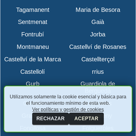
Tagamanent
Maria de Besora
Sentmenat
Gaià
Fontrubí
Jorba
Montmaneu
Castellví de Rosanes
Castellví de la Marca
Castellterçol
Castellolí
rrius
Gurb
Guardiola de
Berguedà
Utilizamos solamente la cookie esencial y básica para
Gualba
Granollers
el funcionamiento mínimo de esta web.
Ver políticas y gestión de cookies
Granera
Gisclareny
RECHAZAR
ACEPTAR
Fonollosa
Folgueroles