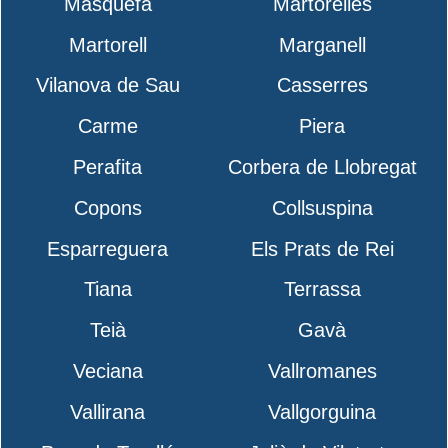
Masquefa
Martorelles
Martorell
Marganell
Vilanova de Sau
Casserres
Carme
Piera
Perafita
Corbera de Llobregat
Copons
Collsuspina
Esparreguera
Els Prats de Rei
Tiana
Terrassa
Teià
Gavà
Veciana
Vallromanes
Vallirana
Vallgorguina