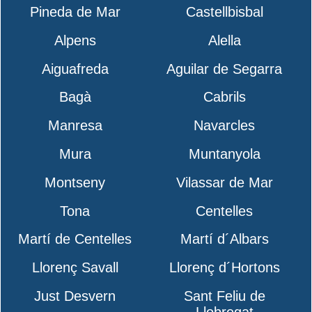
Pineda de Mar
Castellbisbal
Alpens
Alella
Aiguafreda
Aguilar de Segarra
Bagà
Cabrils
Manresa
Navarcles
Mura
Muntanyola
Montseny
Vilassar de Mar
Tona
Centelles
Martí de Centelles
Martí d´Albars
Llorenç Savall
Llorenç d´Hortons
Just Desvern
Sant Feliu de