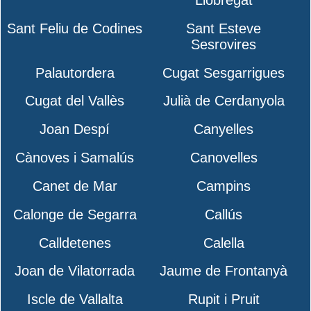
Llobregat
Sant Feliu de Codines
Sant Esteve
Sesrovires
Palautordera
Cugat Sesgarrigues
Cugat del Vallès
Julià de Cerdanyola
Joan Despí
Canyelles
Cànoves i Samalús
Canovelles
Canet de Mar
Campins
Calonge de Segarra
Callús
Calldetenes
Calella
Joan de Vilatorrada
Jaume de Frontanyà
Iscle de Vallalta
Rupit i Pruit