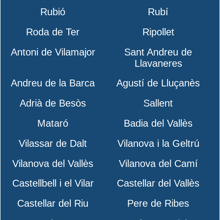
Rubió
Rubí
Roda de Ter
Ripollet
Antoni de Vilamajor
Sant Andreu de
Llavaneres
Andreu de la Barca
Agustí de Lluçanès
Adrià de Besòs
Sallent
Mataró
Badia del Vallès
Vilassar de Dalt
Vilanova i la Geltrú
Vilanova del Vallès
Vilanova del Camí
Castellbell i el Vilar
Castellar del Vallès
Castellar del Riu
Pere de Ribes