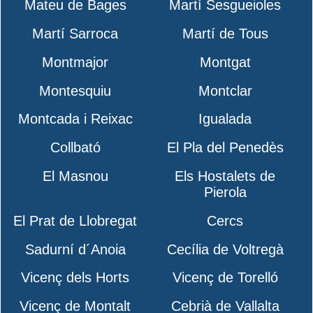
Mateu de Bages
Martí Sesgueioles
Martí Sarroca
Martí de Tous
Montmajor
Montgat
Montesquiu
Montclar
Montcada i Reixac
Igualada
Collbató
El Pla del Penedès
El Masnou
Els Hostalets de
Pierola
El Prat de Llobregat
Cercs
Sadurní d´Anoia
Cecília de Voltregà
Vicenç dels Horts
Vicenç de Torelló
Vicenç de Montalt
Cebrià de Vallalta