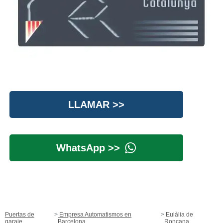
LLAMAR >>
WhatsApp >>
Puertas de
Empresa Automatismos en
Eulàlia de
garaje
Barcelona
Ronçana