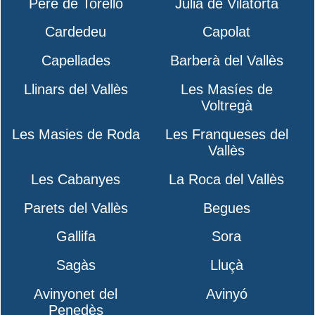
Pere de Torelló
Julià de Vilatorta
Cardedeu
Capolat
Capellades
Barberà del Vallès
Llinars del Vallès
Les Masíes de
Voltregà
Les Masies de Roda
Les Franqueses del
Vallès
Les Cabanyes
La Roca del Vallès
Parets del Vallès
Begues
Gallifa
Sora
Sagàs
Lluçà
Avinyonet del
Avinyó
Penedès