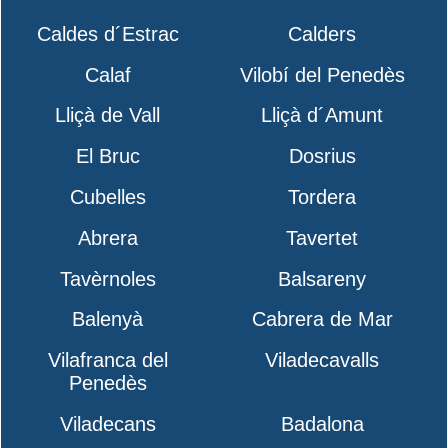
Caldes d´Estrac
Calders
Calaf
Vilobí del Penedès
Lliçà de Vall
Lliçà d´Amunt
El Bruc
Dosrius
Cubelles
Tordera
Abrera
Tavertet
Tavèrnoles
Balsareny
Balenyà
Cabrera de Mar
Vilafranca del
Viladecavalls
Penedès
Viladecans
Badalona