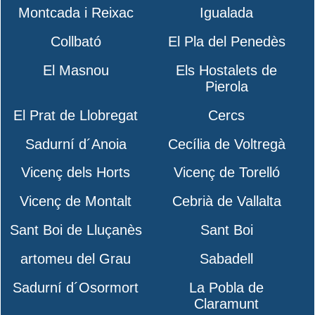
Montcada i Reixac
Igualada
Collbató
El Pla del Penedès
El Masnou
Els Hostalets de
Pierola
El Prat de Llobregat
Cercs
Sadurní d´Anoia
Cecília de Voltregà
Vicenç dels Horts
Vicenç de Torelló
Vicenç de Montalt
Cebrià de Vallalta
Sant Boi de Lluçanès
Sant Boi
artomeu del Grau
Sabadell
Sadurní d´Osormort
La Pobla de
Claramunt