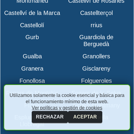
Montmaneu
Castellví de Rosanes
Castellví de la Marca
Castellterçol
Castellolí
rrius
Gurb
Guardiola de
Berguedà
Gualba
Granollers
Granera
Gisclareny
Fonollosa
Folgueroles
Fogars de Montclús
Fogars de la Selva
Utilizamos solamente la cookie esencial y básica para
el funcionamiento mínimo de esta web.
Fígols
Figaró-Montmany
Ver políticas y gestión de cookies
Esplugues de
Gironella
RECHAZAR
ACEPTAR
Llobregat