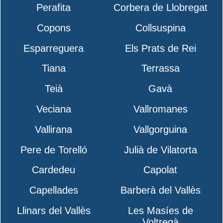
Perafita
Corbera de Llobregat
Copons
Collsuspina
Esparreguera
Els Prats de Rei
Tiana
Terrassa
Teià
Gavà
Veciana
Vallromanes
Vallirana
Vallgorguina
Pere de Torelló
Julià de Vilatorta
Cardedeu
Capolat
Capellades
Barberà del Vallès
Llinars del Vallès
Les Masíes de
Voltregà