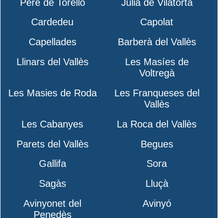
Pere de Torelló
Julià de Vilatorta
Cardedeu
Capolat
Capellades
Barberà del Vallès
Llinars del Vallès
Les Masíes de
Voltregà
Les Masies de Roda
Les Franqueses del
Vallès
Les Cabanyes
La Roca del Vallès
Parets del Vallès
Begues
Gallifa
Sora
Sagàs
Lluçà
Avinyonet del
Avinyó
Penedès