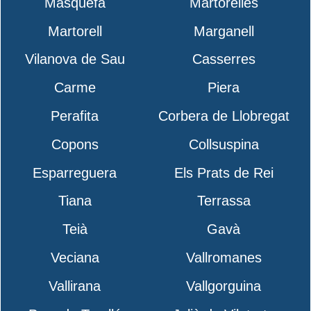
Masquefa
Martorelles
Martorell
Marganell
Vilanova de Sau
Casserres
Carme
Piera
Perafita
Corbera de Llobregat
Copons
Collsuspina
Esparreguera
Els Prats de Rei
Tiana
Terrassa
Teià
Gavà
Veciana
Vallromanes
Vallirana
Vallgorguina