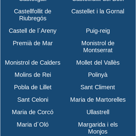
Castellfollit de
Castellet i la Gornal
Riubregós
Castell de l´Areny
Puig-reig
Premià de Mar
Monistrol de
Montserrat
Monistrol de Calders
Mollet del Vallès
Molins de Rei
Polinyà
Pobla de Lillet
Sant Climent
Sant Celoni
Maria de Martorelles
Maria de Corcó
Ullastrell
Maria d´Oló
Margarida i els
Monjos