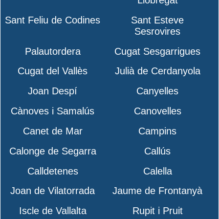
Llobregat
Sant Feliu de Codines
Sant Esteve
Sesrovires
Palautordera
Cugat Sesgarrigues
Cugat del Vallès
Julià de Cerdanyola
Joan Despí
Canyelles
Cànoves i Samalús
Canovelles
Canet de Mar
Campins
Calonge de Segarra
Callús
Calldetenes
Calella
Joan de Vilatorrada
Jaume de Frontanyà
Iscle de Vallalta
Rupit i Pruit