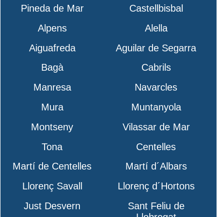
Pineda de Mar
Castellbisbal
Alpens
Alella
Aiguafreda
Aguilar de Segarra
Bagà
Cabrils
Manresa
Navarcles
Mura
Muntanyola
Montseny
Vilassar de Mar
Tona
Centelles
Martí de Centelles
Martí d´Albars
Llorenç Savall
Llorenç d´Hortons
Just Desvern
Sant Feliu de