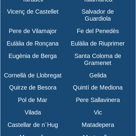
Vicenç de Castellet
Salvador de
Guardiola
Pere de Vilamajor
Fe del Penedès
Eulàlia de Ronçana
Eulàlia de Riuprimer
Eugènia de Berga
Santa Coloma de
Gramenet
Cornellà de Llobregat
Gelida
Quirze de Besora
Quintí de Mediona
Pol de Mar
Pere Sallavinera
Vilada
Vic
Castellar de n´Hug
Matadepera