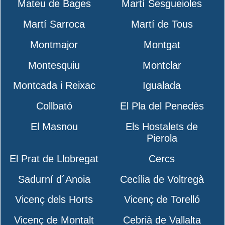
Mateu de Bages
Martí Sesgueioles
Martí Sarroca
Martí de Tous
Montmajor
Montgat
Montesquiu
Montclar
Montcada i Reixac
Igualada
Collbató
El Pla del Penedès
El Masnou
Els Hostalets de
Pierola
El Prat de Llobregat
Cercs
Sadurní d´Anoia
Cecília de Voltregà
Vicenç dels Horts
Vicenç de Torelló
Vicenç de Montalt
Cebrià de Vallalta