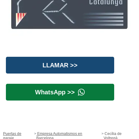
LLAMAR >>
WhatsApp >>
Puertas de
Empresa Automatismos en
Cecília de
garaje
Barcelona
Voltregà