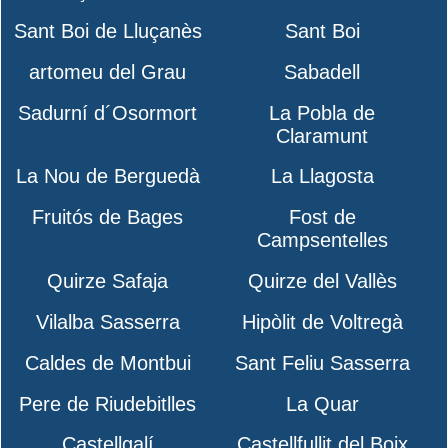
Sant Boi de Lluçanès
Sant Boi
artomeu del Grau
Sabadell
Sadurní d´Osormort
La Pobla de
Claramunt
La Nou de Berguedà
La Llagosta
Fruitós de Bages
Fost de
Campsentelles
Quirze Safaja
Quirze del Vallès
Vilalba Sasserra
Hipòlit de Voltregà
Caldes de Montbui
Sant Feliu Sasserra
Pere de Riudebitlles
La Quar
Castellgalí
Castellfullit del Boix