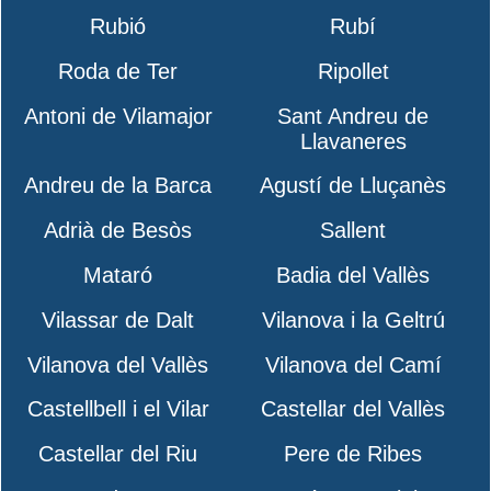
Rubió
Rubí
Roda de Ter
Ripollet
Antoni de Vilamajor
Sant Andreu de
Llavaneres
Andreu de la Barca
Agustí de Lluçanès
Adrià de Besòs
Sallent
Mataró
Badia del Vallès
Vilassar de Dalt
Vilanova i la Geltrú
Vilanova del Vallès
Vilanova del Camí
Castellbell i el Vilar
Castellar del Vallès
Castellar del Riu
Pere de Ribes