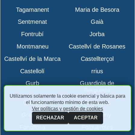
Tagamanent
Maria de Besora
Sentmenat
Gaià
Fontrubí
Jorba
Montmaneu
Castellví de Rosanes
Castellví de la Marca
Castellterçol
Castellolí
rrius
Gurb
Guardiola de
Berguedà
Utilizamos solamente la cookie esencial y básica para
Gualba
Granollers
el funcionamiento mínimo de esta web.
Ver políticas y gestión de cookies
Granera
Gisclareny
RECHAZAR
ACEPTAR
Fonollosa
Folgueroles