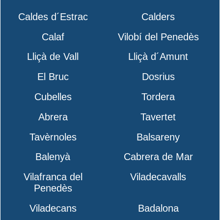
Caldes d´Estrac
Calders
Calaf
Vilobí del Penedès
Lliçà de Vall
Lliçà d´Amunt
El Bruc
Dosrius
Cubelles
Tordera
Abrera
Tavertet
Tavèrnoles
Balsareny
Balenyà
Cabrera de Mar
Vilafranca del
Viladecavalls
Penedès
Viladecans
Badalona