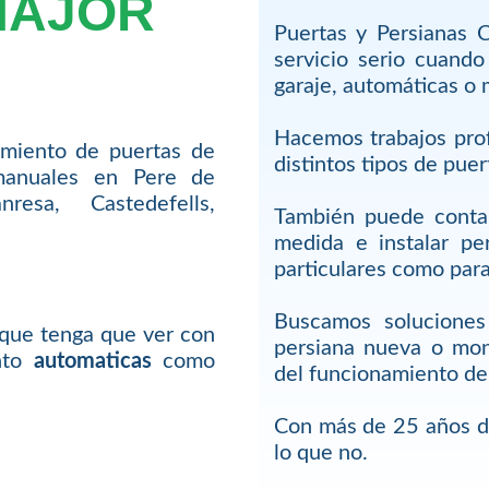
MAJOR
Puertas y Persianas 
servicio serio cuand
garaje, automáticas o
Hacemos trabajos prof
miento de puertas de
distintos tipos de puer
manuales en Pere de
resa, Castedefells,
También puede contar
medida e instalar per
particulares como par
Buscamos soluciones
que tenga que ver con
persiana nueva o mon
nto
automaticas
como
del funcionamiento de
Con más de 25 años de
lo que no.