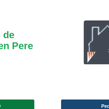
 de
en Pere
Ped