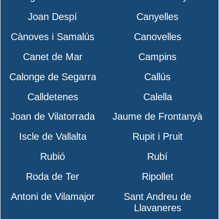
Joan Despí
Canyelles
Cànoves i Samalús
Canovelles
Canet de Mar
Campins
Calonge de Segarra
Callús
Calldetenes
Calella
Joan de Vilatorrada
Jaume de Frontanyà
Iscle de Vallalta
Rupit i Pruit
Rubió
Rubí
Roda de Ter
Ripollet
Antoni de Vilamajor
Sant Andreu de
Llavaneres