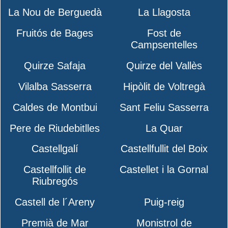
La Nou de Berguedà
La Llagosta
Fruitós de Bages
Fost de
Campsentelles
Quirze Safaja
Quirze del Vallès
Vilalba Sasserra
Hipòlit de Voltregà
Caldes de Montbui
Sant Feliu Sasserra
Pere de Riudebitlles
La Quar
Castellgalí
Castellfullit del Boix
Castellfollit de
Castellet i la Gornal
Riubregós
Castell de l´Areny
Puig-reig
Premià de Mar
Monistrol de