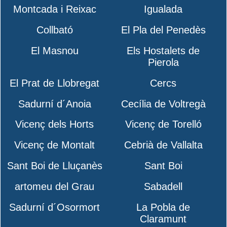
Montcada i Reixac
Igualada
Collbató
El Pla del Penedès
El Masnou
Els Hostalets de
Pierola
El Prat de Llobregat
Cercs
Sadurní d´Anoia
Cecília de Voltregà
Vicenç dels Horts
Vicenç de Torelló
Vicenç de Montalt
Cebrià de Vallalta
Sant Boi de Lluçanès
Sant Boi
artomeu del Grau
Sabadell
Sadurní d´Osormort
La Pobla de
Claramunt