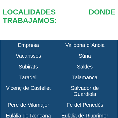
LOCALIDADES DONDE
TRABAJAMOS:
Empresa
Vallbona d´Anoia
Vacarisses
Súria
Subirats
Saldes
Taradell
Talamanca
Vicenç de Castellet
Salvador de
Guardiola
Pere de Vilamajor
Fe del Penedès
Eulàlia de Ronçana
Eulàlia de Riuprimer