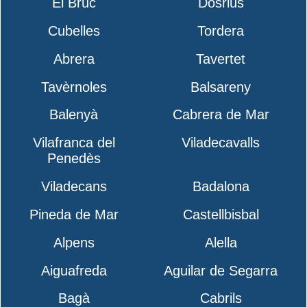
El Bruc
Dosrius
Cubelles
Tordera
Abrera
Tavertet
Tavèrnoles
Balsareny
Balenyà
Cabrera de Mar
Vilafranca del
Viladecavalls
Penedès
Viladecans
Badalona
Pineda de Mar
Castellbisbal
Alpens
Alella
Aiguafreda
Aguilar de Segarra
Bagà
Cabrils