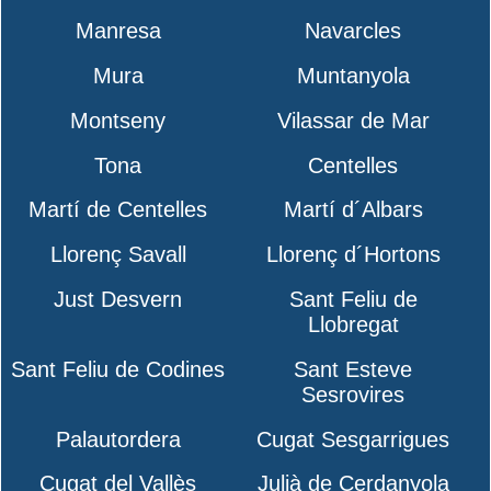
Manresa
Navarcles
Mura
Muntanyola
Montseny
Vilassar de Mar
Tona
Centelles
Martí de Centelles
Martí d´Albars
Llorenç Savall
Llorenç d´Hortons
Just Desvern
Sant Feliu de
Llobregat
Sant Feliu de Codines
Sant Esteve
Sesrovires
Palautordera
Cugat Sesgarrigues
Cugat del Vallès
Julià de Cerdanyola