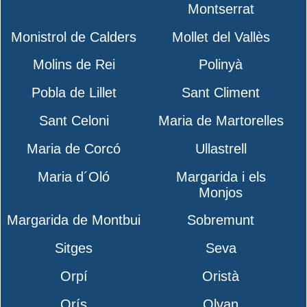
Montserrat
Monistrol de Calders
Mollet del Vallès
Molins de Rei
Polinyà
Pobla de Lillet
Sant Climent
Sant Celoni
Maria de Martorelles
Maria de Corcó
Ullastrell
Maria d´Oló
Margarida i els
Monjos
Margarida de Montbui
Sobremunt
Sitges
Seva
Orpí
Oristà
Orís
Olvan