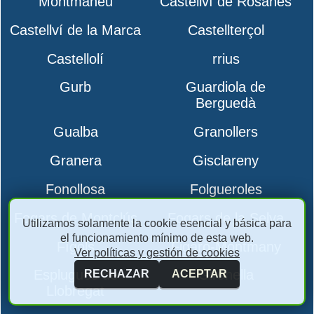
Montmaneu
Castellví de Rosanes
Castellví de la Marca
Castellterçol
Castellolí
rrius
Gurb
Guardiola de
Berguedà
Gualba
Granollers
Granera
Gisclareny
Fonollosa
Folgueroles
Fogars de Montclús
Fogars de la Selva
Utilizamos solamente la cookie esencial y básica para
el funcionamiento mínimo de esta web.
Fígols
Figaró-Montmany
Ver políticas y gestión de cookies
Esplugues de
Gironella
RECHAZAR
ACEPTAR
Llobregat