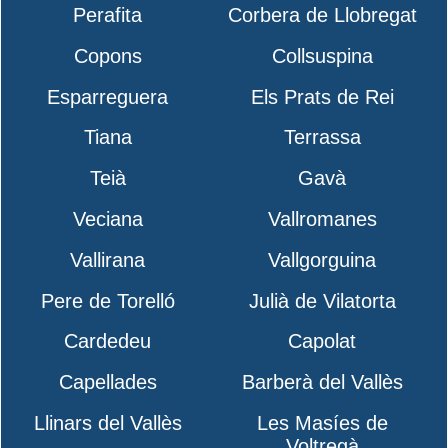
Perafita
Corbera de Llobregat
Copons
Collsuspina
Esparreguera
Els Prats de Rei
Tiana
Terrassa
Teià
Gavà
Veciana
Vallromanes
Vallirana
Vallgorguina
Pere de Torelló
Julià de Vilatorta
Cardedeu
Capolat
Capellades
Barberà del Vallès
Llinars del Vallès
Les Masíes de
Voltregà