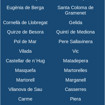
Eugènia de Berga
Santa Coloma de
Gramenet
Cornellà de Llobregat
Gelida
Quirze de Besora
Quintí de Mediona
Pol de Mar
Pere Sallavinera
Vilada
Vic
Castellar de n´Hug
Matadepera
Masquefa
Martorelles
Martorell
Marganell
Vilanova de Sau
Casserres
Carme
Piera