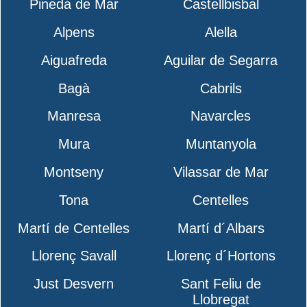
Pineda de Mar
Castellbisbal
Alpens
Alella
Aiguafreda
Aguilar de Segarra
Bagà
Cabrils
Manresa
Navarcles
Mura
Muntanyola
Montseny
Vilassar de Mar
Tona
Centelles
Martí de Centelles
Martí d´Albars
Llorenç Savall
Llorenç d´Hortons
Just Desvern
Sant Feliu de
Llobregat