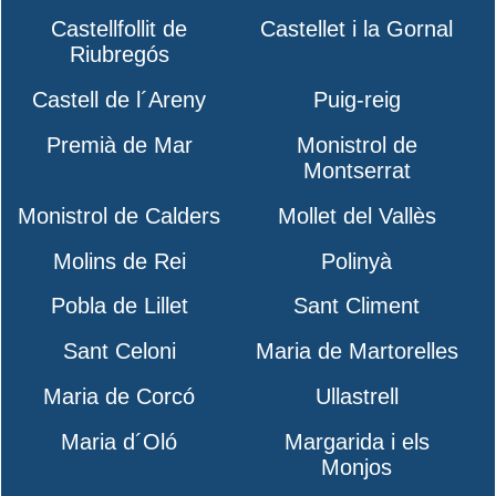
Castellfollit de
Castellet i la Gornal
Riubregós
Castell de l´Areny
Puig-reig
Premià de Mar
Monistrol de
Montserrat
Monistrol de Calders
Mollet del Vallès
Molins de Rei
Polinyà
Pobla de Lillet
Sant Climent
Sant Celoni
Maria de Martorelles
Maria de Corcó
Ullastrell
Maria d´Oló
Margarida i els
Monjos