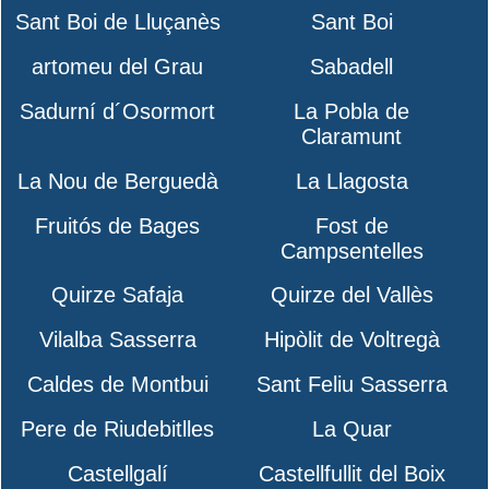
Sant Boi de Lluçanès
Sant Boi
artomeu del Grau
Sabadell
Sadurní d´Osormort
La Pobla de
Claramunt
La Nou de Berguedà
La Llagosta
Fruitós de Bages
Fost de
Campsentelles
Quirze Safaja
Quirze del Vallès
Vilalba Sasserra
Hipòlit de Voltregà
Caldes de Montbui
Sant Feliu Sasserra
Pere de Riudebitlles
La Quar
Castellgalí
Castellfullit del Boix