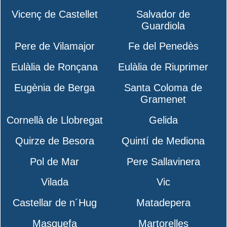
Vicenç de Castellet
Salvador de
Guardiola
Pere de Vilamajor
Fe del Penedès
Eulàlia de Ronçana
Eulàlia de Riuprimer
Eugènia de Berga
Santa Coloma de
Gramenet
Cornellà de Llobregat
Gelida
Quirze de Besora
Quintí de Mediona
Pol de Mar
Pere Sallavinera
Vilada
Vic
Castellar de n´Hug
Matadepera
Masquefa
Martorelles