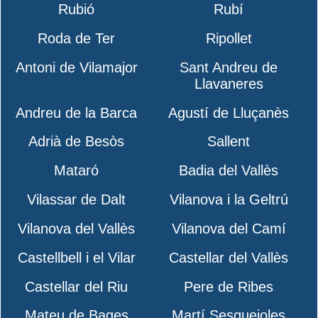
Rubió
Rubí
Roda de Ter
Ripollet
Antoni de Vilamajor
Sant Andreu de
Llavaneres
Andreu de la Barca
Agustí de Lluçanès
Adrià de Besòs
Sallent
Mataró
Badia del Vallès
Vilassar de Dalt
Vilanova i la Geltrú
Vilanova del Vallès
Vilanova del Camí
Castellbell i el Vilar
Castellar del Vallès
Castellar del Riu
Pere de Ribes
Mateu de Bages
Martí Sesgueioles