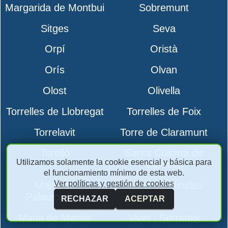
Margarida de Montbui
Sobremunt
Sitges
Seva
Orpí
Oristà
Orís
Olvan
Olost
Olivella
Torrelles de Llobregat
Torrelles de Foix
Torrelavit
Torre de Claramunt
Torelló
Santa Coloma de
Utilizamos solamente la cookie esencial y básica para
Cervelló
el funcionamiento mínimo de esta web.
Ver políticas y gestión de cookies
Maria de
Maria de Miralles
Palautordera
RECHAZAR
ACEPTAR
Maria de Merlès
Viver i Serrateix