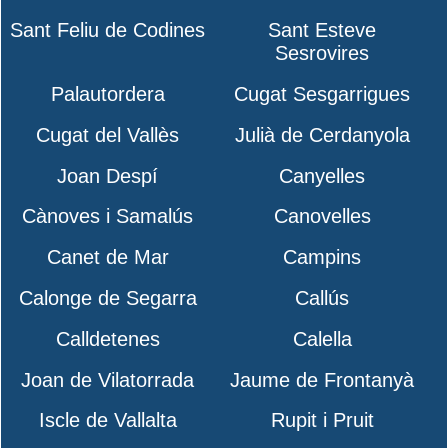
Sant Feliu de Codines
Sant Esteve
Sesrovires
Palautordera
Cugat Sesgarrigues
Cugat del Vallès
Julià de Cerdanyola
Joan Despí
Canyelles
Cànoves i Samalús
Canovelles
Canet de Mar
Campins
Calonge de Segarra
Callús
Calldetenes
Calella
Joan de Vilatorrada
Jaume de Frontanyà
Iscle de Vallalta
Rupit i Pruit