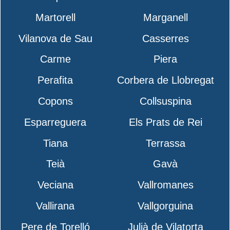
Martorell
Marganell
Vilanova de Sau
Casserres
Carme
Piera
Perafita
Corbera de Llobregat
Copons
Collsuspina
Esparreguera
Els Prats de Rei
Tiana
Terrassa
Teià
Gavà
Veciana
Vallromanes
Vallirana
Vallgorguina
Pere de Torelló
Julià de Vilatorta