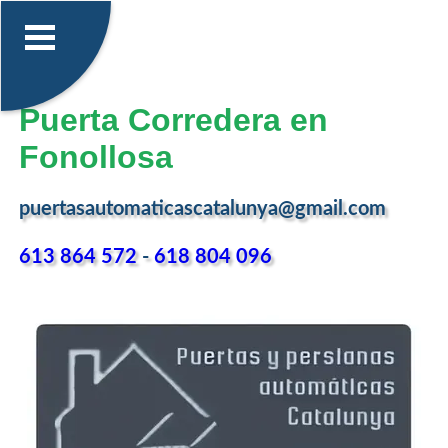
Puerta Corredera en
Fonollosa
puertasautomaticascatalunya@gmail.com
613 864 572
-
618 804 096