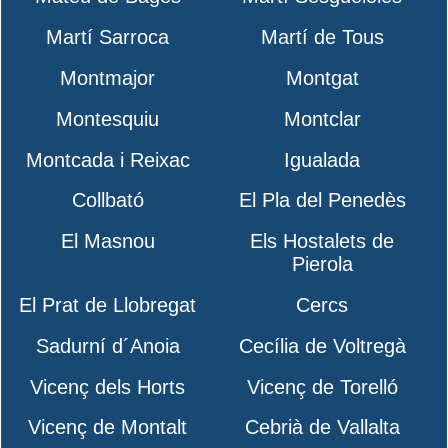
Martí Sarroca
Martí de Tous
Montmajor
Montgat
Montesquiu
Montclar
Montcada i Reixac
Igualada
Collbató
El Pla del Penedès
El Masnou
Els Hostalets de
Pierola
El Prat de Llobregat
Cercs
Sadurní d´Anoia
Cecília de Voltregà
Vicenç dels Horts
Vicenç de Torelló
Vicenç de Montalt
Cebrià de Vallalta