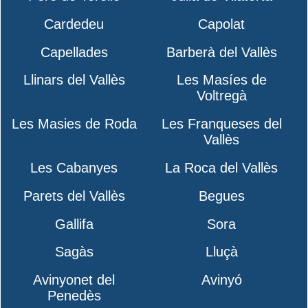
Cardedeu
Capolat
Capellades
Barberà del Vallès
Llinars del Vallès
Les Masíes de
Voltregà
Les Masies de Roda
Les Franqueses del
Vallès
Les Cabanyes
La Roca del Vallès
Parets del Vallès
Begues
Gallifa
Sora
Sagàs
Lluçà
Avinyonet del
Avinyó
Penedès