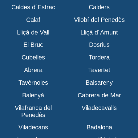
Caldes d´Estrac
Calders
Calaf
Vilobí del Penedès
Lliçà de Vall
Lliçà d´Amunt
El Bruc
Dosrius
Cubelles
Tordera
Abrera
Tavertet
Tavèrnoles
Balsareny
Balenyà
Cabrera de Mar
Vilafranca del
Viladecavalls
Penedès
Viladecans
Badalona