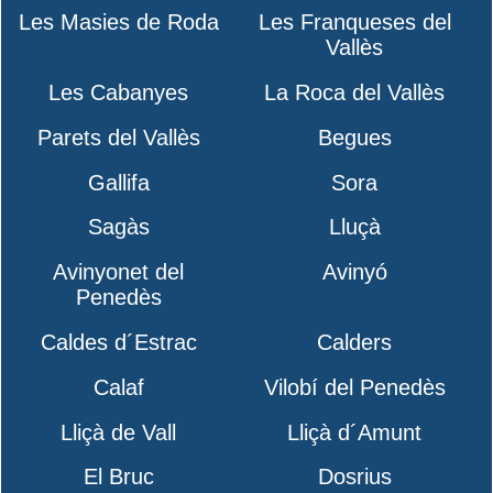
Les Masies de Roda
Les Franqueses del
Vallès
Les Cabanyes
La Roca del Vallès
Parets del Vallès
Begues
Gallifa
Sora
Sagàs
Lluçà
Avinyonet del
Avinyó
Penedès
Caldes d´Estrac
Calders
Calaf
Vilobí del Penedès
Lliçà de Vall
Lliçà d´Amunt
El Bruc
Dosrius