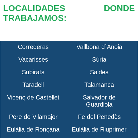
LOCALIDADES DONDE
TRABAJAMOS:
Correderas
Vallbona d´Anoia
Vacarisses
Súria
Subirats
Saldes
Taradell
Talamanca
Vicenç de Castellet
Salvador de
Guardiola
Pere de Vilamajor
Fe del Penedès
Eulàlia de Ronçana
Eulàlia de Riuprimer