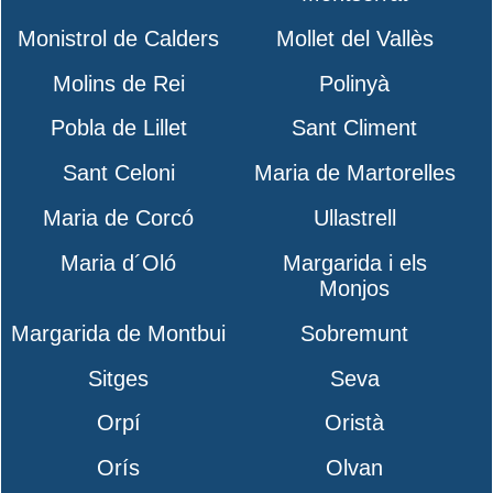
Monistrol de Calders
Mollet del Vallès
Molins de Rei
Polinyà
Pobla de Lillet
Sant Climent
Sant Celoni
Maria de Martorelles
Maria de Corcó
Ullastrell
Maria d´Oló
Margarida i els
Monjos
Margarida de Montbui
Sobremunt
Sitges
Seva
Orpí
Oristà
Orís
Olvan