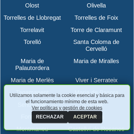
Olost
Olivella
Torrelles de Llobregat
Torrelles de Foix
Torrelavit
Torre de Claramunt
Torelló
Santa Coloma de
Cervelló
Maria de
Maria de Miralles
Palautordera
Maria de Merlès
Viver i Serrateix
Tagamanent
Maria de Besora
Utilizamos solamente la cookie esencial y básica para
el funcionamiento mínimo de esta web.
Sentmenat
Gaià
Ver políticas y gestión de cookies
Fontrubí
Jorba
RECHAZAR
ACEPTAR
Montmaneu
Castellví de Rosanes