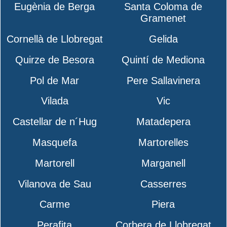
Eugènia de Berga
Santa Coloma de
Gramenet
Cornellà de Llobregat
Gelida
Quirze de Besora
Quintí de Mediona
Pol de Mar
Pere Sallavinera
Vilada
Vic
Castellar de n´Hug
Matadepera
Masquefa
Martorelles
Martorell
Marganell
Vilanova de Sau
Casserres
Carme
Piera
Perafita
Corbera de Llobregat