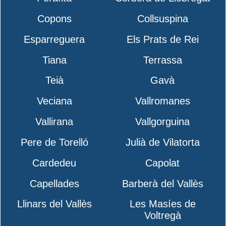
Copons
Collsuspina
Esparreguera
Els Prats de Rei
Tiana
Terrassa
Teià
Gavà
Veciana
Vallromanes
Vallirana
Vallgorguina
Pere de Torelló
Julià de Vilatorta
Cardedeu
Capolat
Capellades
Barberà del Vallès
Llinars del Vallès
Les Masíes de
Voltregà