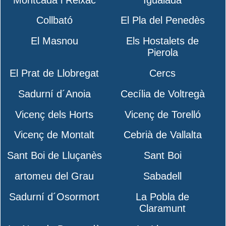
Collbató
El Pla del Penedès
El Masnou
Els Hostalets de
Pierola
El Prat de Llobregat
Cercs
Sadurní d´Anoia
Cecília de Voltregà
Vicenç dels Horts
Vicenç de Torelló
Vicenç de Montalt
Cebrià de Vallalta
Sant Boi de Lluçanès
Sant Boi
artomeu del Grau
Sabadell
Sadurní d´Osormort
La Pobla de
Claramunt