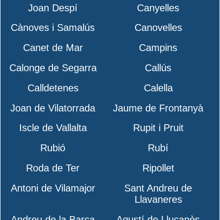
Joan Despí
Canyelles
Cànoves i Samalús
Canovelles
Canet de Mar
Campins
Calonge de Segarra
Callús
Calldetenes
Calella
Joan de Vilatorrada
Jaume de Frontanyà
Iscle de Vallalta
Rupit i Pruit
Rubió
Rubí
Roda de Ter
Ripollet
Antoni de Vilamajor
Sant Andreu de
Llavaneres
Andreu de la Barca
Agustí de Lluçanès