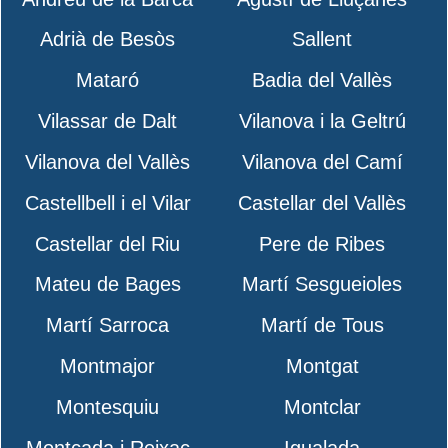
Adrià de Besòs
Sallent
Mataró
Badia del Vallès
Vilassar de Dalt
Vilanova i la Geltrú
Vilanova del Vallès
Vilanova del Camí
Castellbell i el Vilar
Castellar del Vallès
Castellar del Riu
Pere de Ribes
Mateu de Bages
Martí Sesgueioles
Martí Sarroca
Martí de Tous
Montmajor
Montgat
Montesquiu
Montclar
Montcada i Reixac
Igualada