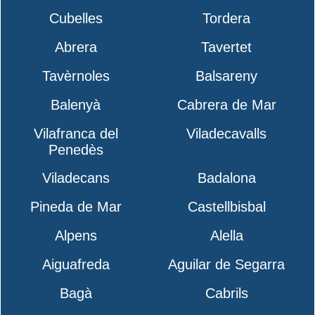
Cubelles
Tordera
Abrera
Tavertet
Tavèrnoles
Balsareny
Balenyà
Cabrera de Mar
Vilafranca del
Viladecavalls
Penedès
Viladecans
Badalona
Pineda de Mar
Castellbisbal
Alpens
Alella
Aiguafreda
Aguilar de Segarra
Bagà
Cabrils