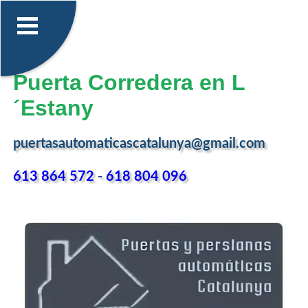
Puerta Corredera en L
´Estany
puertasautomaticascatalunya@gmail.com
613 864 572
-
618 804 096