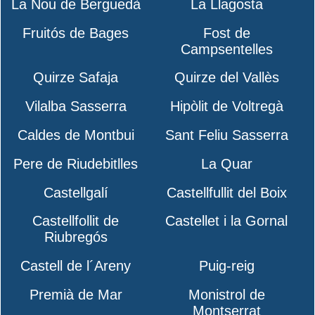
La Nou de Berguedà
La Llagosta
Fruitós de Bages
Fost de
Campsentelles
Quirze Safaja
Quirze del Vallès
Vilalba Sasserra
Hipòlit de Voltregà
Caldes de Montbui
Sant Feliu Sasserra
Pere de Riudebitlles
La Quar
Castellgalí
Castellfullit del Boix
Castellfollit de
Castellet i la Gornal
Riubregós
Castell de l´Areny
Puig-reig
Premià de Mar
Monistrol de
Montserrat