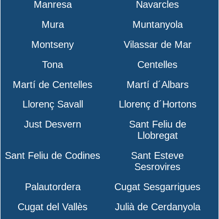
Manresa
Navarcles
Mura
Muntanyola
Montseny
Vilassar de Mar
Tona
Centelles
Martí de Centelles
Martí d´Albars
Llorenç Savall
Llorenç d´Hortons
Just Desvern
Sant Feliu de
Llobregat
Sant Feliu de Codines
Sant Esteve
Sesrovires
Palautordera
Cugat Sesgarrigues
Cugat del Vallès
Julià de Cerdanyola