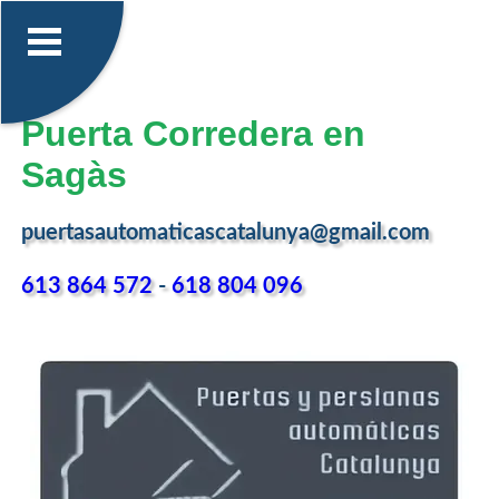
Puerta Corredera en
Sagàs
puertasautomaticascatalunya@gmail.com
613 864 572
-
618 804 096