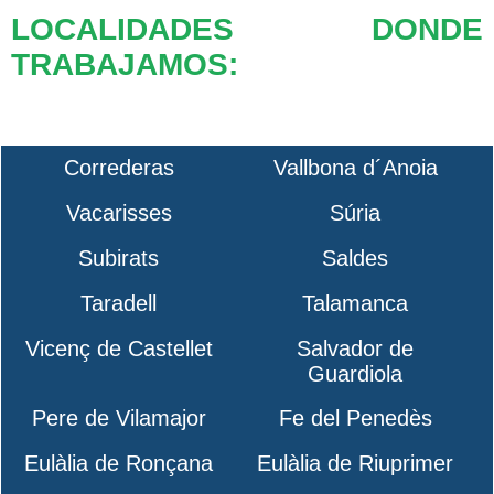
LOCALIDADES DONDE
TRABAJAMOS:
Correderas
Vallbona d´Anoia
Vacarisses
Súria
Subirats
Saldes
Taradell
Talamanca
Vicenç de Castellet
Salvador de
Guardiola
Pere de Vilamajor
Fe del Penedès
Eulàlia de Ronçana
Eulàlia de Riuprimer