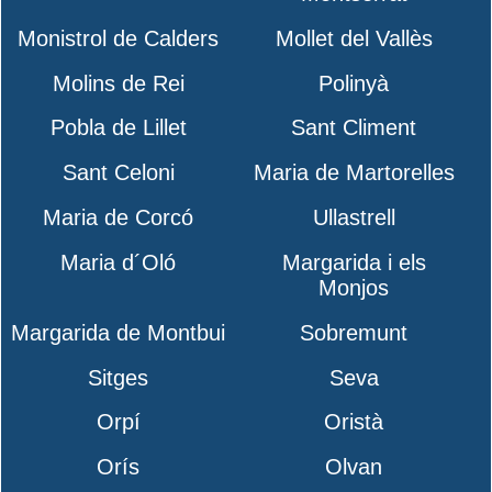
Monistrol de Calders
Mollet del Vallès
Molins de Rei
Polinyà
Pobla de Lillet
Sant Climent
Sant Celoni
Maria de Martorelles
Maria de Corcó
Ullastrell
Maria d´Oló
Margarida i els
Monjos
Margarida de Montbui
Sobremunt
Sitges
Seva
Orpí
Oristà
Orís
Olvan