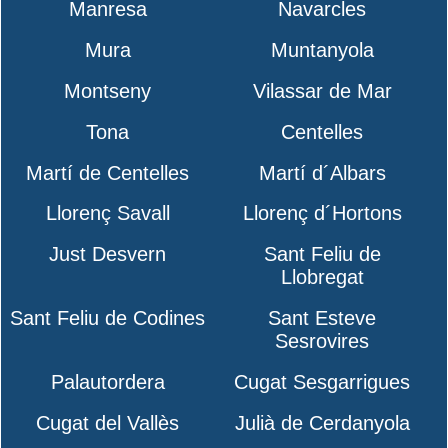
Manresa
Navarcles
Mura
Muntanyola
Montseny
Vilassar de Mar
Tona
Centelles
Martí de Centelles
Martí d´Albars
Llorenç Savall
Llorenç d´Hortons
Just Desvern
Sant Feliu de
Llobregat
Sant Feliu de Codines
Sant Esteve
Sesrovires
Palautordera
Cugat Sesgarrigues
Cugat del Vallès
Julià de Cerdanyola