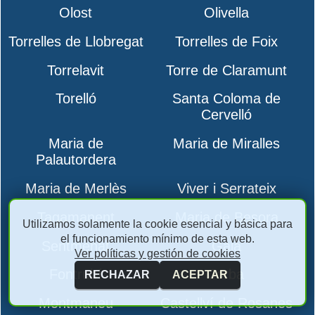
Olost
Olivella
Torrelles de Llobregat
Torrelles de Foix
Torrelavit
Torre de Claramunt
Torelló
Santa Coloma de
Cervelló
Maria de
Maria de Miralles
Palautordera
Maria de Merlès
Viver i Serrateix
Tagamanent
Maria de Besora
Utilizamos solamente la cookie esencial y básica para
el funcionamiento mínimo de esta web.
Sentmenat
Gaià
Ver políticas y gestión de cookies
Fontrubí
Jorba
RECHAZAR
ACEPTAR
Montmaneu
Castellví de Rosanes