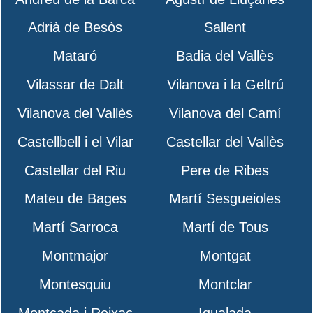
Adrià de Besòs
Sallent
Mataró
Badia del Vallès
Vilassar de Dalt
Vilanova i la Geltrú
Vilanova del Vallès
Vilanova del Camí
Castellbell i el Vilar
Castellar del Vallès
Castellar del Riu
Pere de Ribes
Mateu de Bages
Martí Sesgueioles
Martí Sarroca
Martí de Tous
Montmajor
Montgat
Montesquiu
Montclar
Montcada i Reixac
Igualada