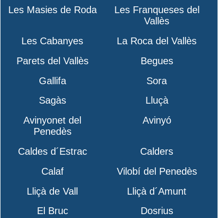
Les Masies de Roda
Les Franqueses del
Vallès
Les Cabanyes
La Roca del Vallès
Parets del Vallès
Begues
Gallifa
Sora
Sagàs
Lluçà
Avinyonet del
Avinyó
Penedès
Caldes d´Estrac
Calders
Calaf
Vilobí del Penedès
Lliçà de Vall
Lliçà d´Amunt
El Bruc
Dosrius