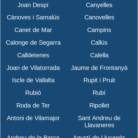
Joan Despí
Canyelles
Cànoves i Samalús
Canovelles
Canet de Mar
Campins
Calonge de Segarra
Callús
Calldetenes
Calella
Joan de Vilatorrada
Jaume de Frontanyà
Iscle de Vallalta
Rupit i Pruit
Rubió
Rubí
Roda de Ter
Ripollet
Antoni de Vilamajor
Sant Andreu de
Llavaneres
Andreu de la Barca
Agustí de Lluçanès