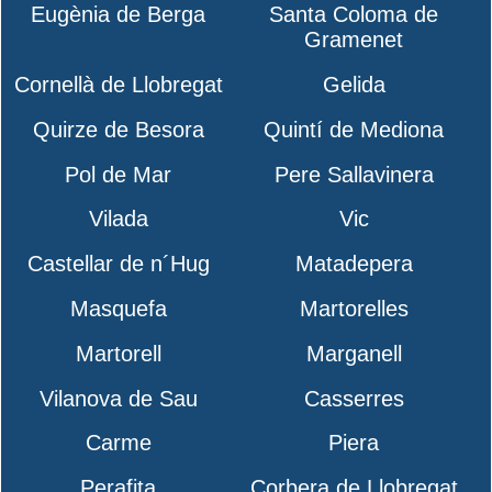
Eugènia de Berga
Santa Coloma de
Gramenet
Cornellà de Llobregat
Gelida
Quirze de Besora
Quintí de Mediona
Pol de Mar
Pere Sallavinera
Vilada
Vic
Castellar de n´Hug
Matadepera
Masquefa
Martorelles
Martorell
Marganell
Vilanova de Sau
Casserres
Carme
Piera
Perafita
Corbera de Llobregat