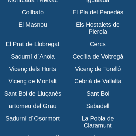
Collbató
El Pla del Penedès
El Masnou
Els Hostalets de
Pierola
El Prat de Llobregat
Cercs
Sadurní d´Anoia
Cecília de Voltregà
Vicenç dels Horts
Vicenç de Torelló
Vicenç de Montalt
Cebrià de Vallalta
Sant Boi de Lluçanès
Sant Boi
artomeu del Grau
Sabadell
Sadurní d´Osormort
La Pobla de
Claramunt