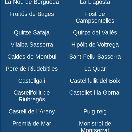
La Nou de Berguedà
La Llagosta
Fruitós de Bages
Fost de
Campsentelles
Quirze Safaja
Quirze del Vallès
Vilalba Sasserra
Hipòlit de Voltregà
Caldes de Montbui
Sant Feliu Sasserra
Pere de Riudebitlles
La Quar
Castellgalí
Castellfullit del Boix
Castellfollit de
Castellet i la Gornal
Riubregós
Castell de l´Areny
Puig-reig
Premià de Mar
Monistrol de
Montserrat