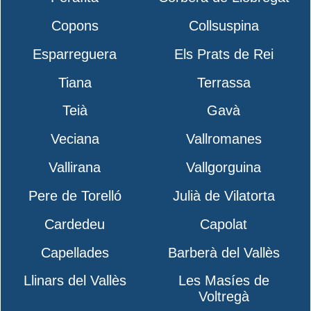
Copons
Collsuspina
Esparreguera
Els Prats de Rei
Tiana
Terrassa
Teià
Gavà
Veciana
Vallromanes
Vallirana
Vallgorguina
Pere de Torelló
Julià de Vilatorta
Cardedeu
Capolat
Capellades
Barberà del Vallès
Llinars del Vallès
Les Masíes de
Voltregà