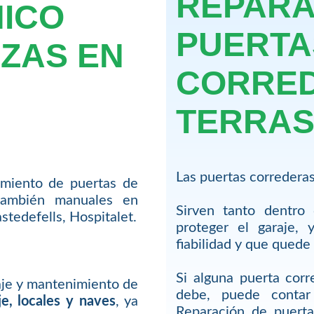
REPARA
NICO
PUERTA
ZAS EN
CORRED
TERRA
Las puertas correderas 
miento de puertas de
también manuales en
Sirven tanto dentro
stedefells, Hospitalet.
proteger el garaje, 
fiabilidad y que quede 
Si alguna puerta cor
je y mantenimiento de
debe, puede contar
je, locales y naves
, ya
Reparación de puerta