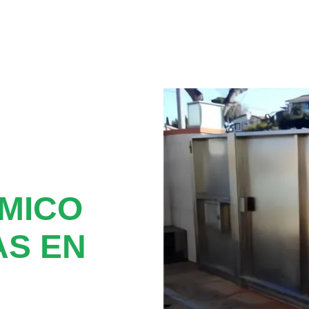
MICO
S EN