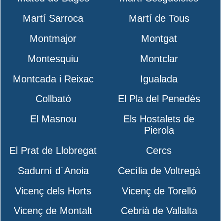
Martí Sarroca
Martí de Tous
Montmajor
Montgat
Montesquiu
Montclar
Montcada i Reixac
Igualada
Collbató
El Pla del Penedès
El Masnou
Els Hostalets de
Pierola
El Prat de Llobregat
Cercs
Sadurní d´Anoia
Cecília de Voltregà
Vicenç dels Horts
Vicenç de Torelló
Vicenç de Montalt
Cebrià de Vallalta