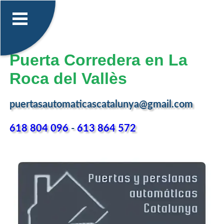
Puerta Corredera en La
Roca del Vallès
puertasautomaticascatalunya@gmail.com
618 804 096
-
613 864 572