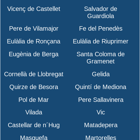
Vicenç de Castellet
Salvador de
Guardiola
Pere de Vilamajor
Fe del Penedès
Eulàlia de Ronçana
Eulàlia de Riuprimer
Eugènia de Berga
Santa Coloma de
Gramenet
Cornellà de Llobregat
Gelida
Quirze de Besora
Quintí de Mediona
Pol de Mar
Pere Sallavinera
Vilada
Vic
Castellar de n´Hug
Matadepera
Masquefa
Martorelles