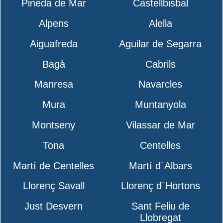
Pineda de Mar
Castellbisbal
Alpens
Alella
Aiguafreda
Aguilar de Segarra
Bagà
Cabrils
Manresa
Navarcles
Mura
Muntanyola
Montseny
Vilassar de Mar
Tona
Centelles
Martí de Centelles
Martí d´Albars
Llorenç Savall
Llorenç d´Hortons
Just Desvern
Sant Feliu de
Llobregat