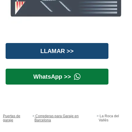
LLAMAR >>
WhatsApp >>
Puertas de
Correderas para Garaje en
La Roca del
garaje
Barcelona
Vallès