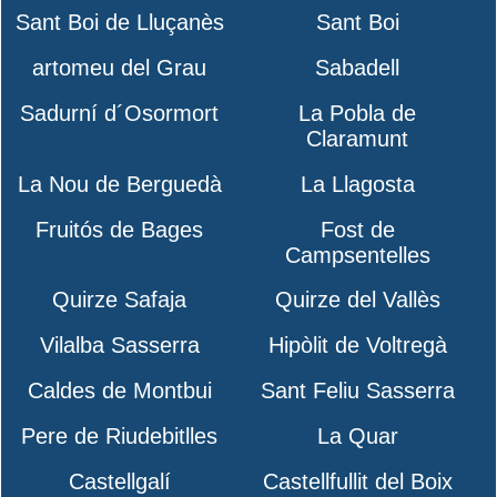
Sant Boi de Lluçanès
Sant Boi
artomeu del Grau
Sabadell
Sadurní d´Osormort
La Pobla de
Claramunt
La Nou de Berguedà
La Llagosta
Fruitós de Bages
Fost de
Campsentelles
Quirze Safaja
Quirze del Vallès
Vilalba Sasserra
Hipòlit de Voltregà
Caldes de Montbui
Sant Feliu Sasserra
Pere de Riudebitlles
La Quar
Castellgalí
Castellfullit del Boix