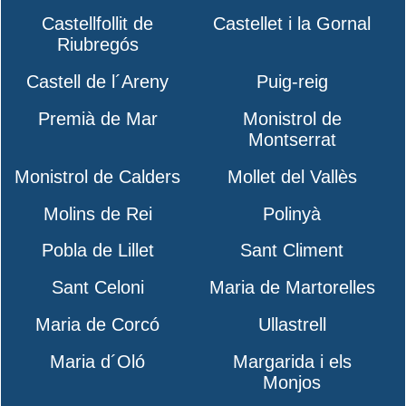
Castellfollit de
Castellet i la Gornal
Riubregós
Castell de l´Areny
Puig-reig
Premià de Mar
Monistrol de
Montserrat
Monistrol de Calders
Mollet del Vallès
Molins de Rei
Polinyà
Pobla de Lillet
Sant Climent
Sant Celoni
Maria de Martorelles
Maria de Corcó
Ullastrell
Maria d´Oló
Margarida i els
Monjos