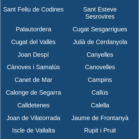
Sant Feliu de Codines
Sant Esteve
Sesrovires
Palautordera
Cugat Sesgarrigues
Cugat del Vallès
Julià de Cerdanyola
Joan Despí
Canyelles
Cànoves i Samalús
Canovelles
Canet de Mar
Campins
Calonge de Segarra
Callús
Calldetenes
Calella
Joan de Vilatorrada
Jaume de Frontanyà
Iscle de Vallalta
Rupit i Pruit