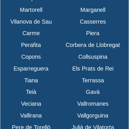
Martorell
Marganell
Vilanova de Sau
Casserres
Carme
Piera
Perafita
Corbera de Llobregat
Copons
Collsuspina
Esparreguera
Els Prats de Rei
Tiana
Terrassa
Teià
Gavà
Veciana
Vallromanes
Vallirana
Vallgorguina
Pere de Torelló
Julià de Vilatorta