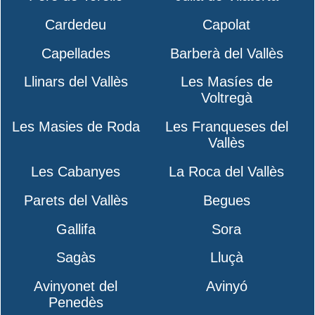
Cardedeu
Capolat
Capellades
Barberà del Vallès
Llinars del Vallès
Les Masíes de
Voltregà
Les Masies de Roda
Les Franqueses del
Vallès
Les Cabanyes
La Roca del Vallès
Parets del Vallès
Begues
Gallifa
Sora
Sagàs
Lluçà
Avinyonet del
Avinyó
Penedès