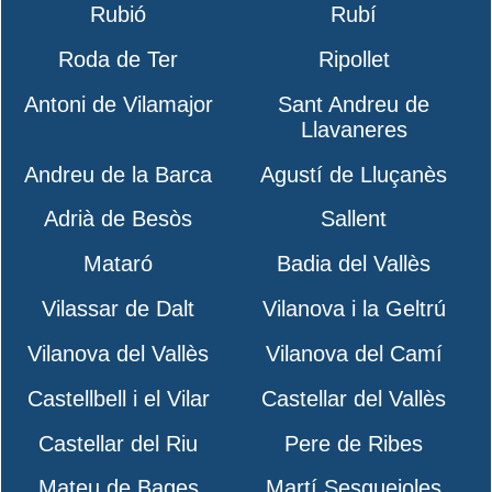
Rubió
Rubí
Roda de Ter
Ripollet
Antoni de Vilamajor
Sant Andreu de
Llavaneres
Andreu de la Barca
Agustí de Lluçanès
Adrià de Besòs
Sallent
Mataró
Badia del Vallès
Vilassar de Dalt
Vilanova i la Geltrú
Vilanova del Vallès
Vilanova del Camí
Castellbell i el Vilar
Castellar del Vallès
Castellar del Riu
Pere de Ribes
Mateu de Bages
Martí Sesgueioles