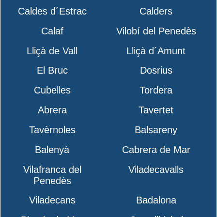
Caldes d´Estrac
Calders
Calaf
Vilobí del Penedès
Lliçà de Vall
Lliçà d´Amunt
El Bruc
Dosrius
Cubelles
Tordera
Abrera
Tavertet
Tavèrnoles
Balsareny
Balenyà
Cabrera de Mar
Vilafranca del
Viladecavalls
Penedès
Viladecans
Badalona