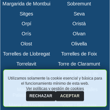
Margarida de Montbui
Sobremunt
Sitges
Seva
Orpí
Oristà
Orís
Olvan
Olost
Olivella
Torrelles de Llobregat
Torrelles de Foix
Torrelavit
Torre de Claramunt
Torelló
Santa Coloma de
Utilizamos solamente la cookie esencial y básica para
Cervelló
el funcionamiento mínimo de esta web.
Ver políticas y gestión de cookies
Maria de
Maria de Miralles
Palautordera
RECHAZAR
ACEPTAR
Maria de Merlès
Viver i Serrateix