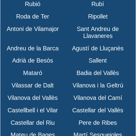
Rubió
Rubí
Roda de Ter
Ripollet
Antoni de Vilamajor
Sant Andreu de
Llavaneres
Andreu de la Barca
Agustí de Lluçanès
Adrià de Besòs
Sallent
Mataró
Badia del Vallès
Vilassar de Dalt
Vilanova i la Geltrú
Vilanova del Vallès
Vilanova del Camí
Castellbell i el Vilar
Castellar del Vallès
Castellar del Riu
Pere de Ribes
Mateu de Bages
Martí Sesgueioles