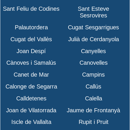
Sant Feliu de Codines
Sant Esteve
Sesrovires
Palautordera
Cugat Sesgarrigues
Cugat del Vallès
Julià de Cerdanyola
Joan Despí
Canyelles
Cànoves i Samalús
Canovelles
Canet de Mar
Campins
Calonge de Segarra
Callús
Calldetenes
Calella
Joan de Vilatorrada
Jaume de Frontanyà
Iscle de Vallalta
Rupit i Pruit