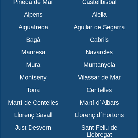
Pineda de Mar
Castellbisbal
Alpens
Alella
Aiguafreda
Aguilar de Segarra
Bagà
Cabrils
Manresa
Navarcles
Mura
Muntanyola
Montseny
Vilassar de Mar
Tona
Centelles
Martí de Centelles
Martí d´Albars
Llorenç Savall
Llorenç d´Hortons
Just Desvern
Sant Feliu de
Llobregat