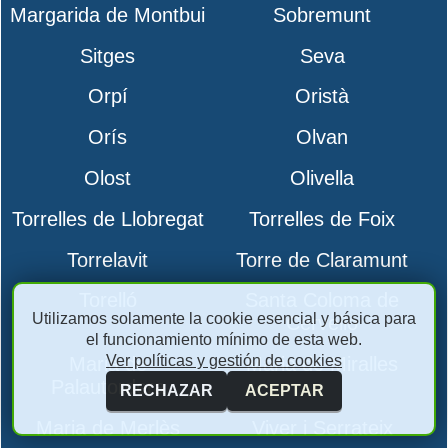
Margarida de Montbui
Sobremunt
Sitges
Seva
Orpí
Oristà
Orís
Olvan
Olost
Olivella
Torrelles de Llobregat
Torrelles de Foix
Torrelavit
Torre de Claramunt
Torelló
Santa Coloma de
Utilizamos solamente la cookie esencial y básica para
Cervelló
el funcionamiento mínimo de esta web.
Ver políticas y gestión de cookies
Maria de
Maria de Miralles
Palautordera
RECHAZAR
ACEPTAR
Maria de Merlès
Viver i Serrateix