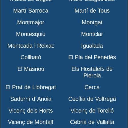
Martí Sarroca
Martí de Tous
Montmajor
Montgat
Montesquiu
Montclar
Montcada i Reixac
Igualada
Collbató
El Pla del Penedès
El Masnou
Els Hostalets de
Pierola
El Prat de Llobregat
Cercs
Sadurní d´Anoia
Cecília de Voltregà
Vicenç dels Horts
Vicenç de Torelló
Vicenç de Montalt
Cebrià de Vallalta