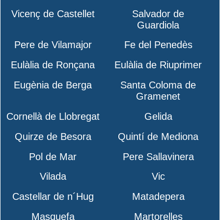
Vicenç de Castellet
Salvador de
Guardiola
Pere de Vilamajor
Fe del Penedès
Eulàlia de Ronçana
Eulàlia de Riuprimer
Eugènia de Berga
Santa Coloma de
Gramenet
Cornellà de Llobregat
Gelida
Quirze de Besora
Quintí de Mediona
Pol de Mar
Pere Sallavinera
Vilada
Vic
Castellar de n´Hug
Matadepera
Masquefa
Martorelles