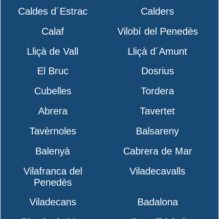
Caldes d´Estrac
Calders
Calaf
Vilobí del Penedès
Lliçà de Vall
Lliçà d´Amunt
El Bruc
Dosrius
Cubelles
Tordera
Abrera
Tavertet
Tavèrnoles
Balsareny
Balenyà
Cabrera de Mar
Vilafranca del
Viladecavalls
Penedès
Viladecans
Badalona