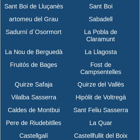
Sant Boi de Lluçanès
Sant Boi
artomeu del Grau
Sabadell
Sadurní d´Osormort
La Pobla de
Claramunt
La Nou de Berguedà
La Llagosta
Fruitós de Bages
Fost de
Campsentelles
Quirze Safaja
Quirze del Vallès
Vilalba Sasserra
Hipòlit de Voltregà
Caldes de Montbui
Sant Feliu Sasserra
Pere de Riudebitlles
La Quar
Castellgalí
Castellfullit del Boix