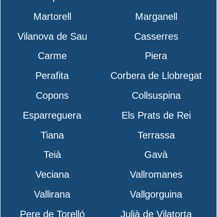
Martorell
Marganell
Vilanova de Sau
Casserres
Carme
Piera
Perafita
Corbera de Llobregat
Copons
Collsuspina
Esparreguera
Els Prats de Rei
Tiana
Terrassa
Teià
Gavà
Veciana
Vallromanes
Vallirana
Vallgorguina
Pere de Torelló
Julià de Vilatorta