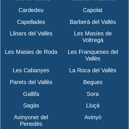
Cardedeu
Capolat
Capellades
Barberà del Vallès
Llinars del Vallès
Les Masíes de
Voltregà
Les Masies de Roda
Les Franqueses del
Vallès
Les Cabanyes
La Roca del Vallès
Parets del Vallès
Begues
Gallifa
Sora
Sagàs
Lluçà
Avinyonet del
Avinyó
Penedès