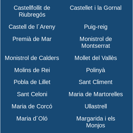
Castellfollit de
Castellet i la Gornal
Riubregós
Castell de l´Areny
Puig-reig
Premià de Mar
Monistrol de
Montserrat
Monistrol de Calders
Mollet del Vallès
Molins de Rei
Polinyà
Pobla de Lillet
Sant Climent
Sant Celoni
Maria de Martorelles
Maria de Corcó
Ullastrell
Maria d´Oló
Margarida i els
Monjos