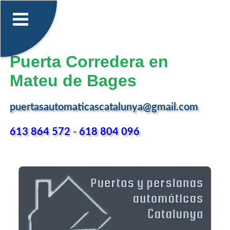
Puerta Corredera en
Mateu de Bages
puertasautomaticascatalunya@gmail.com
613 864 572
-
618 804 096