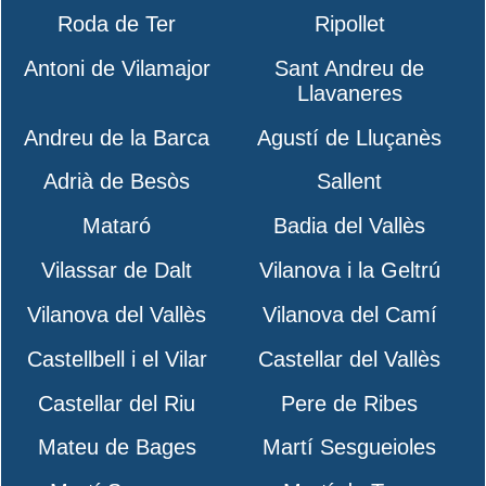
Roda de Ter
Ripollet
Antoni de Vilamajor
Sant Andreu de
Llavaneres
Andreu de la Barca
Agustí de Lluçanès
Adrià de Besòs
Sallent
Mataró
Badia del Vallès
Vilassar de Dalt
Vilanova i la Geltrú
Vilanova del Vallès
Vilanova del Camí
Castellbell i el Vilar
Castellar del Vallès
Castellar del Riu
Pere de Ribes
Mateu de Bages
Martí Sesgueioles