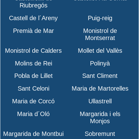
Riubregós
Castell de l´Areny
Puig-reig
Premià de Mar
Monistrol de
Montserrat
Monistrol de Calders
Mollet del Vallès
Molins de Rei
Polinyà
Pobla de Lillet
Sant Climent
Sant Celoni
Maria de Martorelles
Maria de Corcó
Ullastrell
Maria d´Oló
Margarida i els
Monjos
Margarida de Montbui
Sobremunt