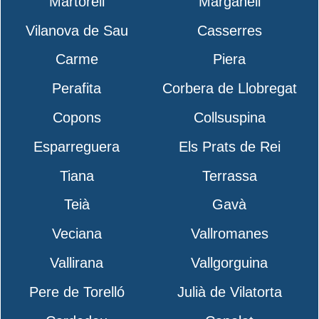
Martorell
Marganell
Vilanova de Sau
Casserres
Carme
Piera
Perafita
Corbera de Llobregat
Copons
Collsuspina
Esparreguera
Els Prats de Rei
Tiana
Terrassa
Teià
Gavà
Veciana
Vallromanes
Vallirana
Vallgorguina
Pere de Torelló
Julià de Vilatorta