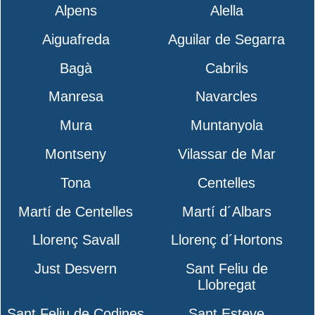
Alpens
Alella
Aiguafreda
Aguilar de Segarra
Bagà
Cabrils
Manresa
Navarcles
Mura
Muntanyola
Montseny
Vilassar de Mar
Tona
Centelles
Martí de Centelles
Martí d´Albars
Llorenç Savall
Llorenç d´Hortons
Just Desvern
Sant Feliu de
Llobregat
Sant Feliu de Codines
Sant Esteve