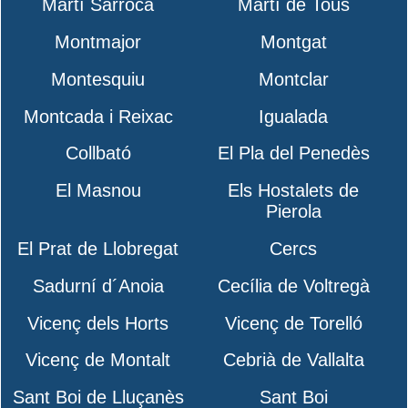
Martí Sarroca
Martí de Tous
Montmajor
Montgat
Montesquiu
Montclar
Montcada i Reixac
Igualada
Collbató
El Pla del Penedès
El Masnou
Els Hostalets de
Pierola
El Prat de Llobregat
Cercs
Sadurní d´Anoia
Cecília de Voltregà
Vicenç dels Horts
Vicenç de Torelló
Vicenç de Montalt
Cebrià de Vallalta
Sant Boi de Lluçanès
Sant Boi