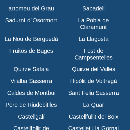
artomeu del Grau
Sabadell
Sadurní d´Osormort
La Pobla de
Claramunt
La Nou de Berguedà
La Llagosta
Fruitós de Bages
Fost de
Campsentelles
Quirze Safaja
Quirze del Vallès
Vilalba Sasserra
Hipòlit de Voltregà
Caldes de Montbui
Sant Feliu Sasserra
Pere de Riudebitlles
La Quar
Castellgalí
Castellfullit del Boix
Castellfollit de
Castellet i la Gornal