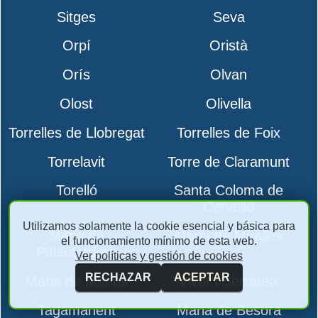
Sitges
Seva
Orpí
Oristà
Orís
Olvan
Olost
Olivella
Torrelles de Llobregat
Torrelles de Foix
Torrelavit
Torre de Claramunt
Torelló
Santa Coloma de
Cervelló
Utilizamos solamente la cookie esencial y básica para
Maria de
Maria de Miralles
el funcionamiento mínimo de esta web.
Palautordera
Ver políticas y gestión de cookies
RECHAZAR
ACEPTAR
Maria de Merlès
Viver i Serrateix
Tagamanent
Maria de Besora