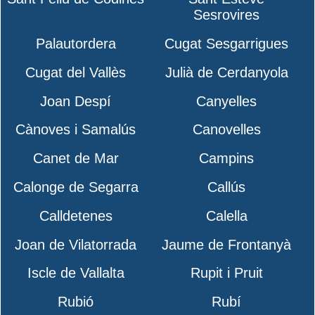
Sesrovires
Palautordera
Cugat Sesgarrigues
Cugat del Vallès
Julià de Cerdanyola
Joan Despí
Canyelles
Cànoves i Samalús
Canovelles
Canet de Mar
Campins
Calonge de Segarra
Callús
Calldetenes
Calella
Joan de Vilatorrada
Jaume de Frontanyà
Iscle de Vallalta
Rupit i Pruit
Rubió
Rubí