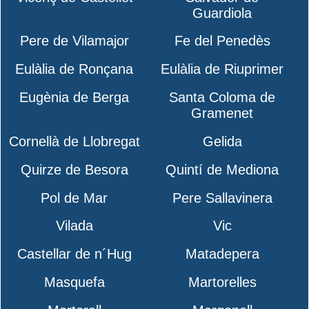
Guardiola
Pere de Vilamajor
Fe del Penedès
Eulàlia de Ronçana
Eulàlia de Riuprimer
Eugènia de Berga
Santa Coloma de
Gramenet
Cornellà de Llobregat
Gelida
Quirze de Besora
Quintí de Mediona
Pol de Mar
Pere Sallavinera
Vilada
Vic
Castellar de n´Hug
Matadepera
Masquefa
Martorelles