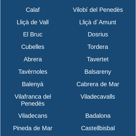
Calaf
Vilobí del Penedès
Lliçà de Vall
Lliçà d´Amunt
El Bruc
Dosrius
Cubelles
Tordera
Abrera
Tavertet
Tavèrnoles
Balsareny
Balenyà
Cabrera de Mar
Vilafranca del
Viladecavalls
Penedès
Viladecans
Badalona
Pineda de Mar
Castellbisbal