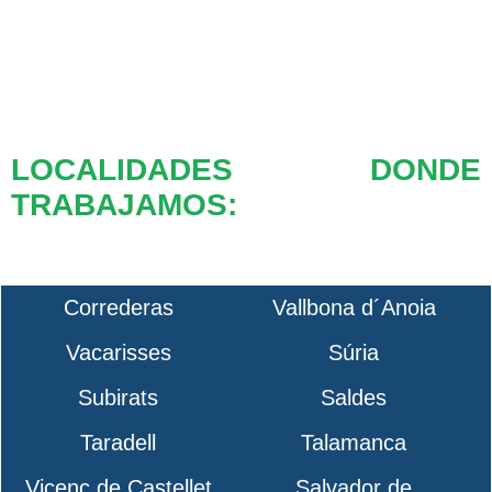
LOCALIDADES DONDE
TRABAJAMOS:
Correderas
Vallbona d´Anoia
Vacarisses
Súria
Subirats
Saldes
Taradell
Talamanca
Vicenç de Castellet
Salvador de