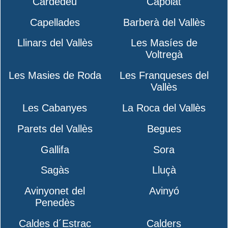
Cardedeu
Capolat
Capellades
Barberà del Vallès
Llinars del Vallès
Les Masíes de
Voltregà
Les Masies de Roda
Les Franqueses del
Vallès
Les Cabanyes
La Roca del Vallès
Parets del Vallès
Begues
Gallifa
Sora
Sagàs
Lluçà
Avinyonet del
Avinyó
Penedès
Caldes d´Estrac
Calders