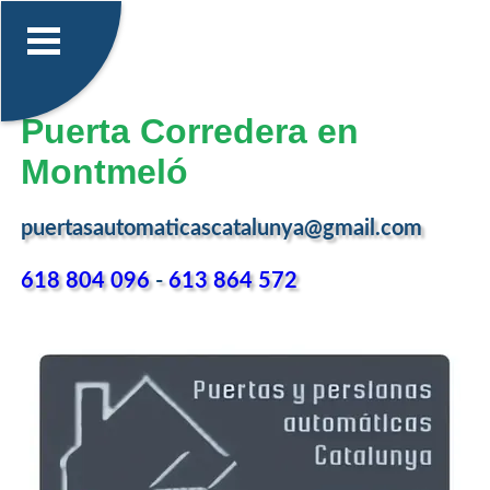
Puerta Corredera en
Montmeló
puertasautomaticascatalunya@gmail.com
618 804 096
-
613 864 572